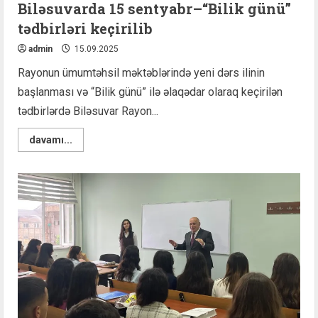
Biləsuvarda 15 sentyabr–“Bilik günü”
tədbirləri keçirilib
admin
15.09.2025
Rayonun ümumtəhsil məktəblərində yeni dərs ilinin
başlanması və “Bilik günü” ilə əlaqədar olaraq keçirilən
tədbirlərdə Biləsuvar Rayon...
Read
davamı...
more
about
Biləsuvarda
15
sentyabr–“Bilik
günü”
tədbirləri
keçirilib