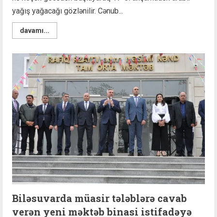
yağış yağacağı gözlənilir. Cənub...
Read
davamı...
more
about
Növbəti
iki
gün
ərzində
yağış
yağacaq,
leysan
olacaq
–
XƏBƏRDARLIQ
Biləsuvarda müasir tələblərə cavab
verən yeni məktəb binasi istifadəyə