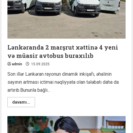
Lənkəranda 2 marşrut xəttinə 4 yeni
və müasir avtobus buraxılıb
admin
15.09.2025
Son illər Lənkəran rayonun dinamik inkişafı, əhalinin
sayının artması ictimai nəqliyyata olan tələbatı daha da
artırıb.Bununla bağlı...
Read
davamı...
more
about
Lənkəranda
2
marşrut
xəttinə
4