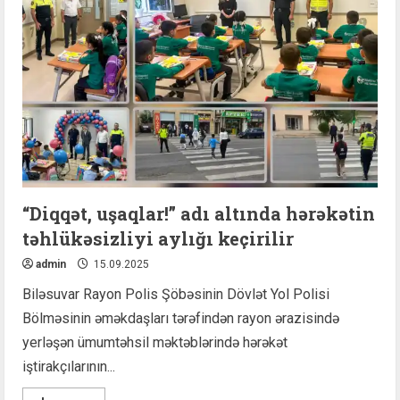
şəraiti
açıqlanıb
“Diqqət, uşaqlar!” adı altında hərəkətin
təhlükəsizliyi aylığı keçirilir
admin
15.09.2025
Biləsuvar Rayon Polis Şöbəsinin Dövlət Yol Polisi
Bölməsinin əməkdaşları tərəfindən rayon ərazisində
yerləşən ümumtəhsil məktəblərində hərəkət
iştirakçılarının...