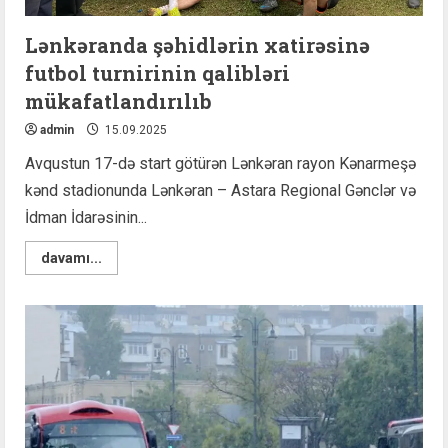
Lənkəranda şəhidlərin xatirəsinə
futbol turnirinin qalibləri
mükafatlandırılıb
admin
15.09.2025
Avqustun 17-də start götürən Lənkəran rayon Kənarmeşə
kənd stadionunda Lənkəran – Astara Regional Gənclər və
İdman İdarəsinin...
Read
davamı...
more
about
Lənkəranda
şəhidlərin
xatirəsinə
futbol
turnirinin
qalibləri
mükafatlandırılıb