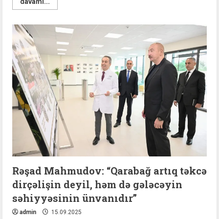
Read
davamı...
more
about
“Diqqət,
uşaqlar!”
adı
altında
hərəkətin
təhlükəsizliyi
aylığı
keçirilir
Rəşad Mahmudov: “Qarabağ artıq təkcə
dirçəlişin deyil, həm də gələcəyin
səhiyyəsinin ünvanıdır”
admin
15.09.2025