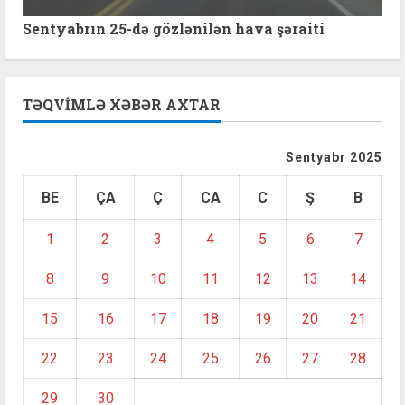
Sentyabrın 25-də gözlənilən hava şəraiti
TƏQVIMLƏ XƏBƏR AXTAR
Sentyabr 2025
BE
ÇA
Ç
CA
C
Ş
B
1
2
3
4
5
6
7
8
9
10
11
12
13
14
15
16
17
18
19
20
21
22
23
24
25
26
27
28
29
30