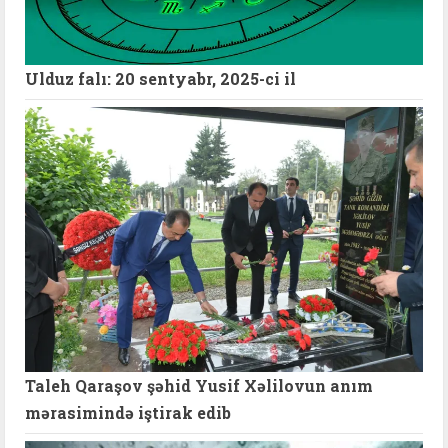
Ulduz falı: 20 sentyabr, 2025-ci il
Taleh Qaraşov şəhid Yusif Xəlilovun anım
mərasimində iştirak edib