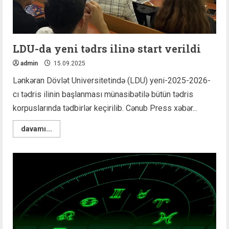
LDU-da yeni tədrs ilinə start verildi
admin
15.09.2025
Lənkəran Dövlət Universitetində (LDU) yeni-2025-2026-
cı tədris ilinin başlanması münasibətilə bütün tədris
korpuslarında tədbirlər keçirilib. Cənub Press xəbər...
Read
davamı...
more
about
LDU-
da
yeni
tədrs
ilinə
start
verildi