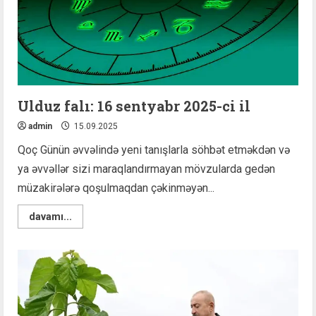
Ulduz falı: 16 sentyabr 2025-ci il
admin
15.09.2025
Qoç Günün əvvəlində yeni tanışlarla söhbət etməkdən və
ya əvvəllər sizi maraqlandırmayan mövzularda gedən
müzakirələrə qoşulmaqdan çəkinməyən...
Read
davamı...
more
about
Ulduz
falı:
16
sentyabr
2025-
ci
il