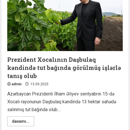
Prezident Xocalının Daşbulaq
kəndində tut bağında görülmüş işlərlə
tanış olub
admin
15.09.2025
Azərbaycan Prezidenti İlham Əliyev sentyabrın 15-də
Xocalı rayonunun Daşbulaq kəndində 13 hektar sahədə
salınmış tut bağında olub....
Read
davamı...
more
about