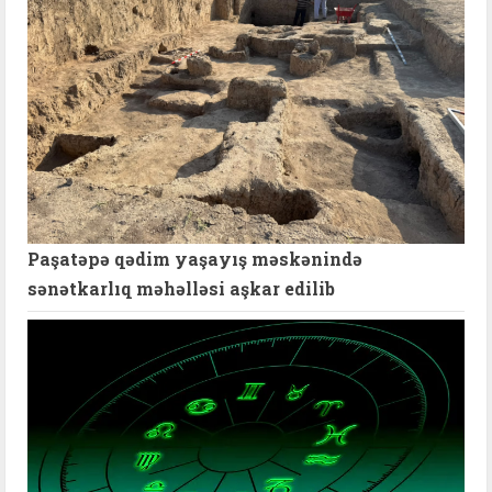
Paşatəpə qədim yaşayış məskənində
sənətkarlıq məhəlləsi aşkar edilib