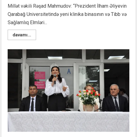
Millət vəkili Rəşad Mahmudov: “Prezident İlham Əliyevin
Qarabağ Universitetində yeni klinika binasının və Tibb və
Sağlamlıq Elmləri...
Read
davamı...
more
about
Rəşad
Mahmudov:
“Qarabağ
artıq
təkcə
dirçəlişin
deyil,
həm
də
gələcəyin
səhiyyəsinin
ünvanıdır”