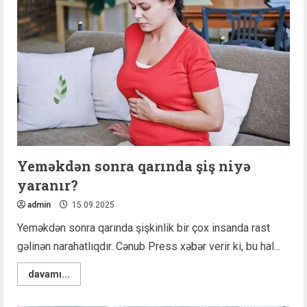
yeni
və
müasir
avtobus
buraxılıb
Yeməkdən sonra qarında şiş niyə
yaranır?
admin
15.09.2025
Yeməkdən sonra qarında şişkinlik bir çox insanda rast
gəlinən narahatlıqdır. Cənub Press xəbər verir ki, bu hal...
Read
davamı...
more
about
Yeməkdən