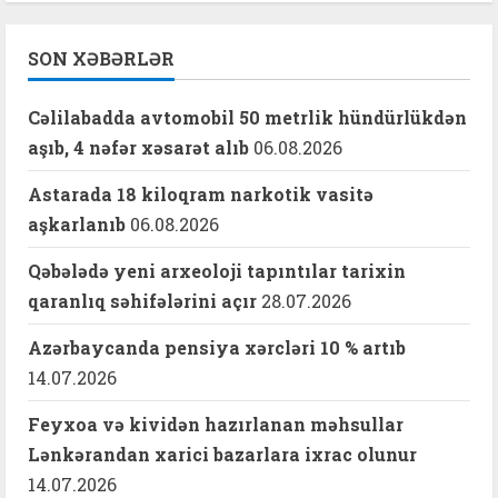
SON XƏBƏRLƏR
Cəlilabadda avtomobil 50 metrlik hündürlükdən
aşıb, 4 nəfər xəsarət alıb
06.08.2026
Astarada 18 kiloqram narkotik vasitə
aşkarlanıb
06.08.2026
Qəbələdə yeni arxeoloji tapıntılar tarixin
qaranlıq səhifələrini açır
28.07.2026
Azərbaycanda pensiya xərcləri 10 % artıb
14.07.2026
Feyxoa və kividən hazırlanan məhsullar
Lənkərandan xarici bazarlara ixrac olunur
14.07.2026