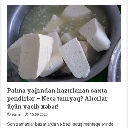
Prezident
Xocalının
Daşbulaq
kəndində
tut
bağında
görülmüş
işlərlə
tanış
olub
Palma yağından hazırlanan saxta
pendirlər – Necə tanıyaq? Alıcılar
üçün vacib xəbər!
admin
15.09.2025
Son zamanlar bazarlarda və bəzi satış məntəqələrində