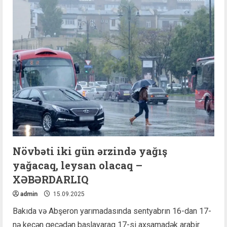
sonra
qarında
şiş
niyə
yaranır?
Növbəti iki gün ərzində yağış
yağacaq, leysan olacaq –
XƏBƏRDARLIQ
admin
15.09.2025
Bakıda və Abşeron yarımadasında sentyabrın 16-dan 17-
nə keçən gecədən başlayaraq 17-si axşamadək arabir