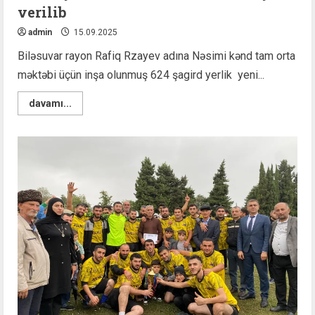
verilib
admin
15.09.2025
Biləsuvar rayon Rafiq Rzayev adına Nəsimi kənd tam orta
məktəbi üçün inşa olunmuş 624 şagird yerlik yeni...
Read
davamı...
more
about
Biləsuvarda
müasir
tələblərə
cavab
verən
yeni
məktəb
binasi
istifadəyə
verilib