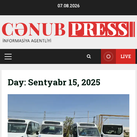
Skip
07.08.2026
to
content
LIVE
Primary
Menu
Day:
Sentyabr 15, 2025