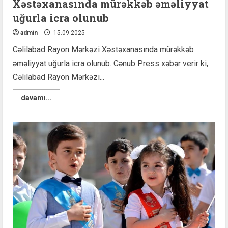
Xəstəxanasında mürəkkəb əməliyyat
uğurla icra olunub
admin
15.09.2025
Cəlilabad Rayon Mərkəzi Xəstəxanasında mürəkkəb
əməliyyat uğurla icra olunub. Cənub Press xəbər verir ki,
Cəlilabad Rayon Mərkəzi...
Read
davamı...
more
about
Cəlilabad
Rayon
Mərkəzi
Xəstəxanasında
mürəkkəb
əməliyyat
uğurla
icra
olunub