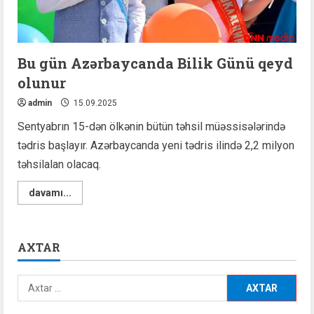
Bu gün Azərbaycanda Bilik Günü qeyd
olunur
admin
15.09.2025
Sentyabrın 15-dən ölkənin bütün təhsil müəssisələrində
tədris başlayır. Azərbaycanda yeni tədris ilində 2,2 milyon
təhsilalan olacaq.
Read
davamı...
more
about
Bu
gün
Azərbaycanda
AXTAR
Bilik
Günü
qeyd
olunur
Axtarış: