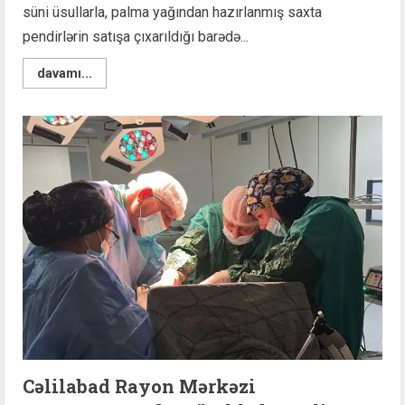
süni üsullarla, palma yağından hazırlanmış saxta
pendirlərin satışa çıxarıldığı barədə...
Read
davamı...
more
about
Palma
yağından
hazırlanan
saxta
pendirlər
–
Necə
tanıyaq?
Alıcılar
üçün
vacib
xəbər!
Cəlilabad Rayon Mərkəzi