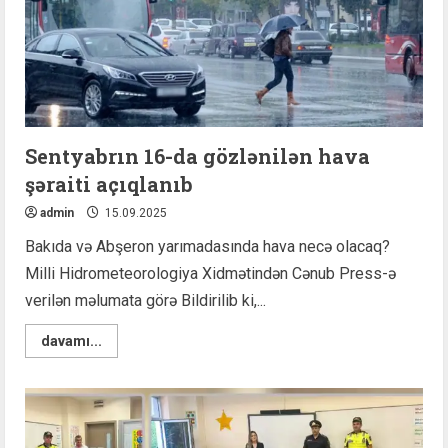
Sentyabrın 16-da gözlənilən hava
şəraiti açıqlanıb
admin
15.09.2025
Bakıda və Abşeron yarımadasında hava necə olacaq?
Milli Hidrometeorologiya Xidmətindən Cənub Press-ə
verilən məlumata görə Bildirilib ki,...
Read
davamı...
more
about
Sentyabrın
16-
da
gözlənilən
hava