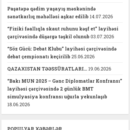
Paşatəpə qədim yaşayış məskənində
sənətkarlıq məhəlləsi aşkar edilib
14.07.2026
“Fiziki fəallıqla skaut ruhunu kəşf et” layihəsi
çərçivəsində düşərgə təşkil olunub
03.07.2026
“Söz Gücü: Debat Klubu” layihəsi çərçivəsində
debat çempionatı keçirilib
25.06.2026
QAZAXISTAN TƏƏSSÜRATLARI…
19.06.2026
“Bakı MUN 2025 – Gənc Diplomatlar Konfransı”
layihəsi çərçivəsində 2 günlük BMT
simulyasiya konfransı uğurla yekunlaşıb
18.06.2026
POPULYAR XƏBƏRLƏR