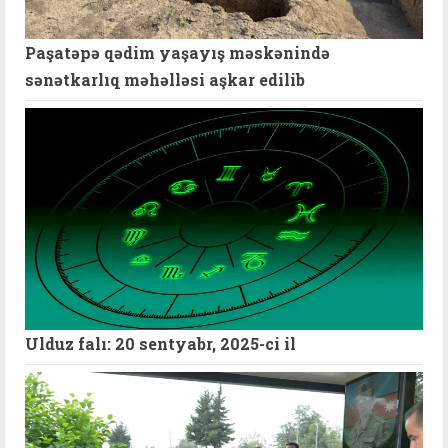
Paşatəpə qədim yaşayış məskənində
sənətkarlıq məhəlləsi aşkar edilib
Ulduz falı: 20 sentyabr, 2025-ci il