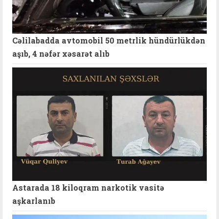
Cəlilabadda avtomobil 50 metrlik hündürlükdən
aşıb, 4 nəfər xəsarət alıb
Astarada 18 kiloqram narkotik vasitə
aşkarlanıb