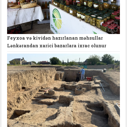
Feyxoa və kividən hazırlanan məhsullar
Lənkərandan xarici bazarlara ixrac olunur