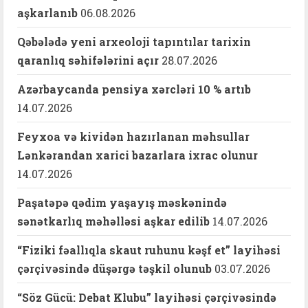
aşkarlanıb
06.08.2026
Qəbələdə yeni arxeoloji tapıntılar tarixin
qaranlıq səhifələrini açır
28.07.2026
Azərbaycanda pensiya xərcləri 10 % artıb
14.07.2026
Feyxoa və kividən hazırlanan məhsullar
Lənkərandan xarici bazarlara ixrac olunur
14.07.2026
Paşatəpə qədim yaşayış məskənində
sənətkarlıq məhəlləsi aşkar edilib
14.07.2026
“Fiziki fəallıqla skaut ruhunu kəşf et” layihəsi
çərçivəsində düşərgə təşkil olunub
03.07.2026
“Söz Gücü: Debat Klubu” layihəsi çərçivəsində