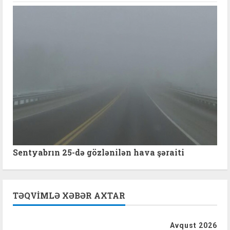
Sentyabrın 25-də gözlənilən hava şəraiti
TƏQVIMLƏ XƏBƏR AXTAR
Avqust 2026