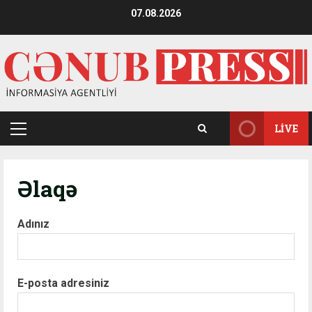
Skip
07.08.2026
to
content
LIVE
Primary
Menu
Əlaqə
Adınız
E-posta adresiniz