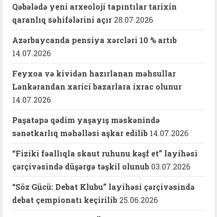
Qəbələdə yeni arxeoloji tapıntılar tarixin
qaranlıq səhifələrini açır
28.07.2026
Azərbaycanda pensiya xərcləri 10 % artıb
14.07.2026
Feyxoa və kividən hazırlanan məhsullar
Lənkərandan xarici bazarlara ixrac olunur
14.07.2026
Paşatəpə qədim yaşayış məskənində
sənətkarlıq məhəlləsi aşkar edilib
14.07.2026
“Fiziki fəallıqla skaut ruhunu kəşf et” layihəsi
çərçivəsində düşərgə təşkil olunub
03.07.2026
“Söz Gücü: Debat Klubu” layihəsi çərçivəsində
debat çempionatı keçirilib
25.06.2026