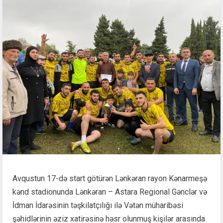
Avqustun 17-də start götürən Lənkəran rayon Kənarmeşə
kənd stadionunda Lənkəran – Astara Regional Gənclər və
İdman İdarəsinin təşkilatçılığı ilə Vətən müharibəsi
şəhidlərinin əziz xatirəsinə həsr olunmuş kişilər arasında