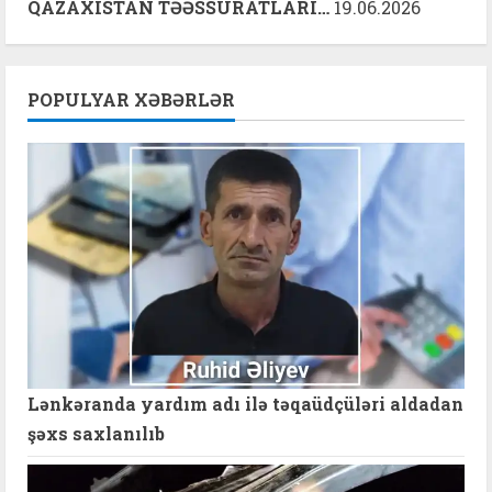
QAZAXISTAN TƏƏSSÜRATLARI…
19.06.2026
POPULYAR XƏBƏRLƏR
Lənkəranda yardım adı ilə təqaüdçüləri aldadan
şəxs saxlanılıb