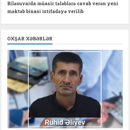
t
Biləsuvarda müasir tələblərə cavab verən yeni
məktəb binasi istifadəyə verilib
i
n
OXŞAR XƏBƏRLƏR
u
e
R
e
a
d
i
n