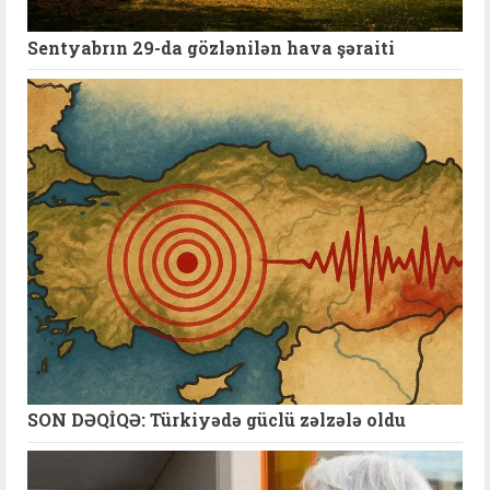
Sentyabrın 29-da gözlənilən hava şəraiti
SON DƏQİQƏ: Türkiyədə güclü zəlzələ oldu