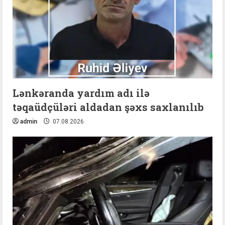
Lənkəranda yardım adı ilə
təqaüdçüləri aldadan şəxs saxlanılıb
admin
07.08.2026