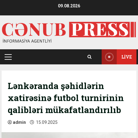
Skip
09.08.2026
to
content
LIVE
Primary
Menu
Lənkəranda şəhidlərin
xatirəsinə futbol turnirinin
qalibləri mükafatlandırılıb
admin
15.09.2025