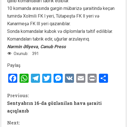
qalib komandaları təbrik ediblər.
10 komanda arasında gərgin mübarizə şəraitində keçən
turnirdə Xolmili FK l yeri, Tütəpeştə FK ll yeri və
Kənarmeşə FK lll yeri qazanıblar.
Sonda komandalar kubok və diplomlarla təltif ediliblər.
Komandaları təbrik edir, uğurlar arzulayırıq.
Nərmin Əliyeva, Cənub Press
Oxunub:
391
Paylaş
Facebook
WhatsApp
Telegram
Twitter
Messenger
VK
Email
Print
Shar
C
Previous:
Sentyabrın 16-da gözlənilən hava şəraiti
o
açıqlanıb
n
Next: