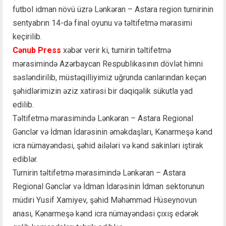
futbol idman növü üzrə Lənkəran – Astara region turnirinin
sentyabrın 14-də final oyunu və təltifetmə mərasimi
keçirilib.
Cənub Press
xəbər verir ki, turnirin təltifetmə
mərasimində Azərbaycan Respublikasının dövlət himni
səsləndirilib, müstəqilliyimiz uğrunda canlarından keçən
şəhidlərimizin əziz xatirəsi bir dəqiqəlik sükutla yad
edilib.
Təltifetmə mərasimində Lənkəran – Astara Regional
Gənclər və İdman İdarəsinin əməkdaşları, Kənarmeşə kənd
icra nümayəndəsi, şəhid ailələri və kənd sakinləri iştirak
ediblər.
Turnirin təltifetmə mərasimində Lənkəran – Astara
Regional Gənclər və İdman İdarəsinin İdman sektorunun
müdiri Yusif Xamiyev, şəhid Məhəmməd Hüseynovun
anası, Kənarmeşə kənd icra nümayəndəsi çıxış edərək