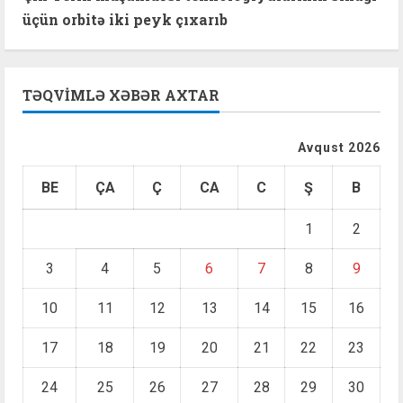
üçün orbitə iki peyk çıxarıb
TƏQVIMLƏ XƏBƏR AXTAR
Avqust 2026
BE
ÇA
Ç
CA
C
Ş
B
1
2
3
4
5
6
7
8
9
10
11
12
13
14
15
16
17
18
19
20
21
22
23
24
25
26
27
28
29
30