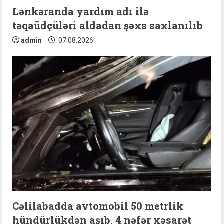
Lənkəranda yardım adı ilə
g
təqaüdçüləri aldadan şəxs saxlanılıb
admin
07.08.2026
Cəlilabadda avtomobil 50 metrlik
hündürlükdən aşıb, 4 nəfər xəsarət