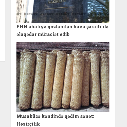
FHN əhaliyə gözlənilən hava şəraiti ilə
əlaqədar müraciət edib
Musakücə kəndində qədim sənət:
Həsirçilik