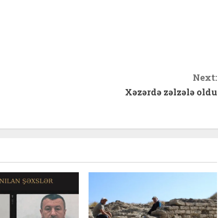
hare
Next:
Xəzərdə zəlzələ oldu