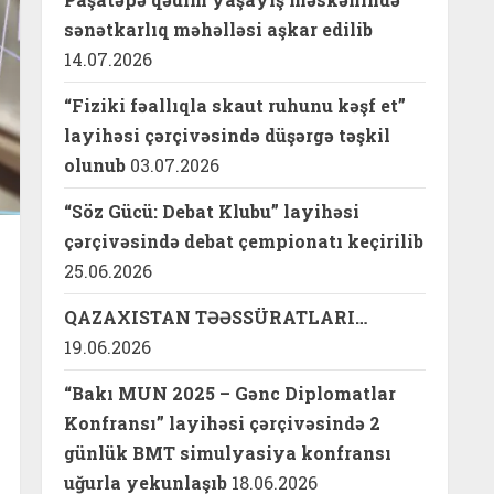
sənətkarlıq məhəlləsi aşkar edilib
14.07.2026
“Fiziki fəallıqla skaut ruhunu kəşf et”
layihəsi çərçivəsində düşərgə təşkil
olunub
03.07.2026
“Söz Gücü: Debat Klubu” layihəsi
çərçivəsində debat çempionatı keçirilib
25.06.2026
QAZAXISTAN TƏƏSSÜRATLARI…
19.06.2026
“Bakı MUN 2025 – Gənc Diplomatlar
Konfransı” layihəsi çərçivəsində 2
günlük BMT simulyasiya konfransı
uğurla yekunlaşıb
18.06.2026