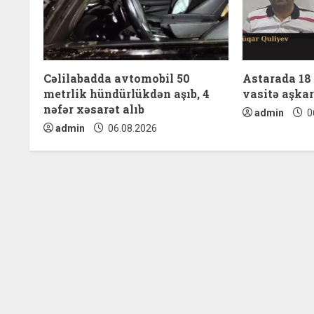
e
R
e
Cəlilabadda avtomobil 50
Astarada 18
a
metrlik hündürlükdən aşıb, 4
vasitə aşkar
nəfər xəsarət alıb
admin
0
d
admin
06.08.2026
i
n
g