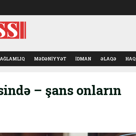
SAĞLAMLIQ
MƏDƏNIYYƏT
İDMAN
ƏLAQƏ
HAQ
sində – şans onların