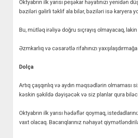
Oktyabrın ilk yarısı peşəkar həyatınızı yenidən 
bəziləri gəlirli təklif ala bilər, bəziləri isə karyera 
Bu, mütləq irəliyə doğru sıçrayış olmayacaq, lakin y
Əzmkarlıq və cəsarətlə rifahınızı yaxşılaşdırmağa 
Dolça
Artıq çaşqınlıq və aydın məqsədlərin olmaması s
kəskin şəkildə dəyişəcək və siz planlar qura biləc
Oktyabrın ilk yarısı hədəflər qoymaq, istedadları
vaxt olacaq. Bacarıqlarınız nəhayət qiymətləndiri