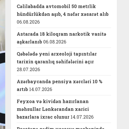
Cəlilabadda avtomobil 50 metrlik
hündürlükdən aşıb, 4 nəfər xəsarət alıb
06.08.2026
Astarada 18 kiloqram narkotik vasitə
aşkarlanıb
06.08.2026
Qəbələdə yeni arxeoloji tapıntılar
tarixin qaranlıq səhifələrini açır
28.07.2026
Azərbaycanda pensiya xərcləri 10 %
artıb
14.07.2026
Feyxoa və kividən hazırlanan
məhsullar Lənkərandan xarici
bazarlara ixrac olunur
14.07.2026
Paşatəpə qədim yaşayış məskənində