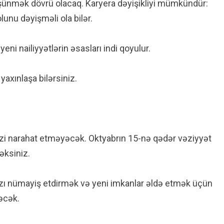
düşünmək dövrü olacaq. Karyera dəyişikliyi mümkündür:
yolunu dəyişməli ola bilər.
eni nailiyyətlərin əsasları indi qoyulur.
yaxınlaşa bilərsiniz.
izi narahat etməyəcək. Oktyabrın 15-nə qədər vəziyyət
əksiniz.
nızı nümayiş etdirmək və yeni imkanlar əldə etmək üçün
ləcək.