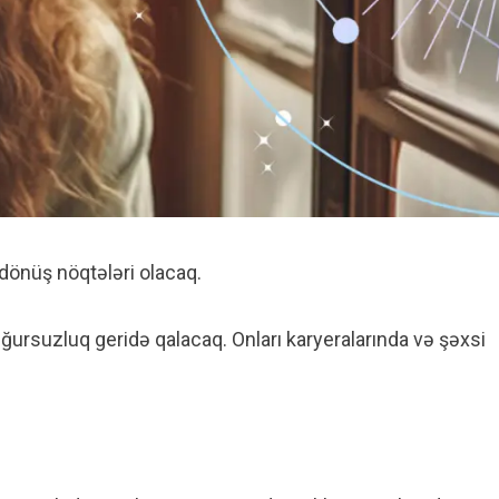
dönüş nöqtələri olacaq.
uğursuzluq geridə qalacaq. Onları karyeralarında və şəxsi