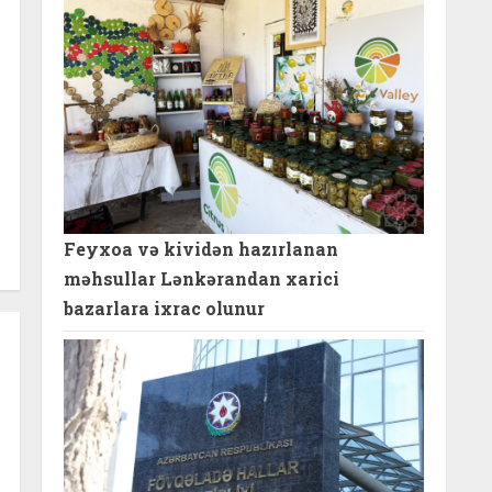
Feyxoa və kividən hazırlanan
məhsullar Lənkərandan xarici
bazarlara ixrac olunur