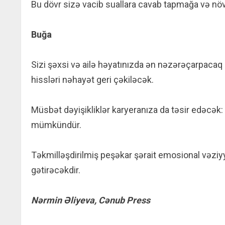
Bu dövr sizə vacib suallara cavab tapmağa və n
Buğa
Sizi şəxsi və ailə həyatınızda ən nəzərəçarpacaq 
hissləri nəhayət geri çəkiləcək.
Müsbət dəyişikliklər karyeranıza da təsir edəcək: 
mümkündür.
Təkmilləşdirilmiş peşəkar şərait emosional vəziyy
gətirəcəkdir.
Nərmin Əliyeva, Cənub Press