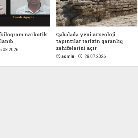
 kiloqram narkotik
Qəbələdə yeni arxeoloji
lanıb
tapıntılar tarixin qaranlıq
səhifələrini açır
6.08.2026
admin
28.07.2026