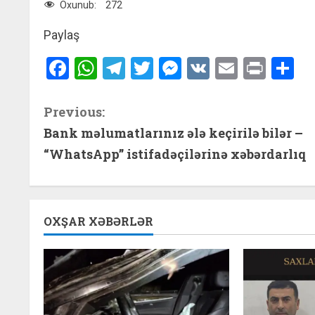
Oxunub:
272
Paylaş
Facebook
WhatsApp
Telegram
Twitter
Messenger
VK
Email
Print
S
C
Previous:
Bank məlumatlarınız ələ keçirilə bilər –
o
“WhatsApp” istifadəçilərinə xəbərdarlıq
n
t
OXŞAR XƏBƏRLƏR
i
n
u