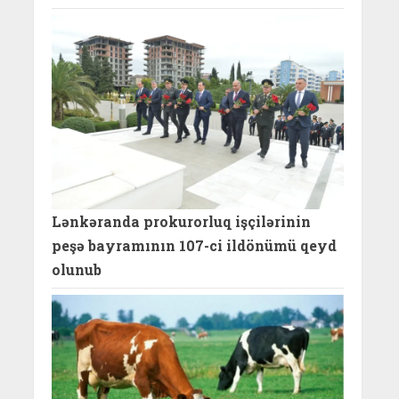
Lənkəranda prokurorluq işçilərinin
peşə bayramının 107-ci ildönümü qeyd
olunub