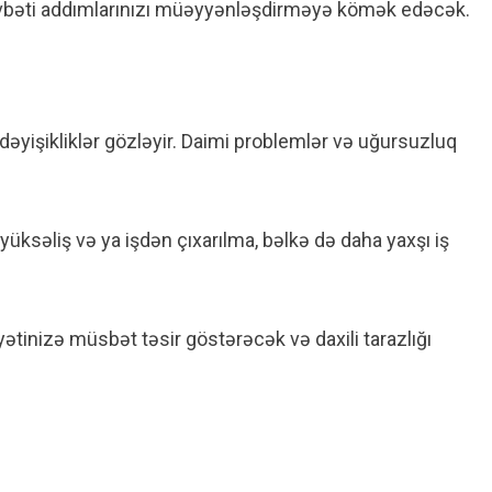
övbəti addımlarınızı müəyyənləşdirməyə kömək edəcək.
dəyişikliklər gözləyir. Daimi problemlər və uğursuzluq
yüksəliş və ya işdən çıxarılma, bəlkə də daha yaxşı iş
ətinizə müsbət təsir göstərəcək və daxili tarazlığı