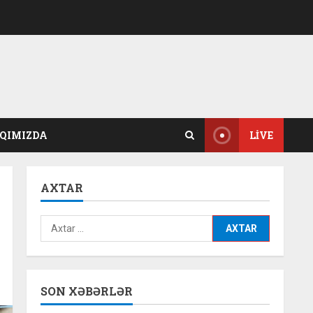
QIMIZDA
LIVE
AXTAR
Axtarış:
SON XƏBƏRLƏR