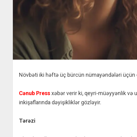
Növbəti iki həftə üç bürcün nümayəndələri üçün 
Cənub Press
xəbər verir ki, qeyri-müəyyənlik və 
inkişaflarında dəyişikliklər gözləyir.
Tərəzi