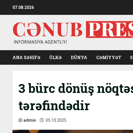
Skip
07.08.2026
to
content
ANA SƏHİFƏ
ÖLKƏ
DÜNYA
CƏMIYYƏT
3 bürc dönüş nöqtə
tərəfindədir
admin
05.10.2025