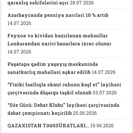
qaranlıq səhifələrini açır
28.07.2026
Azərbaycanda pensiya xərcləri 10 % artıb
14.07.2026
Feyxoa və kividən hazırlanan məhsullar
Lənkərandan xarici bazarlara ixrac olunur
14.07.2026
Paşatəpə qədim yaşayış məskənində
sənətkarlıq məhəlləsi aşkar edilib
14.07.2026
“Fiziki fəallıqla skaut ruhunu kəşf et” layihəsi
çərçivəsində düşərgə təşkil olunub
03.07.2026
“Söz Gücü: Debat Klubu” layihəsi çərçivəsində
debat çempionatı keçirilib
25.06.2026
QAZAXISTAN TƏƏSSÜRATLARI…
19.06.2026