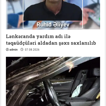
Lənkəranda yardım adı ilə
təqaüdçüləri aldadan şəxs saxlanılıb
admin
07.08.2026