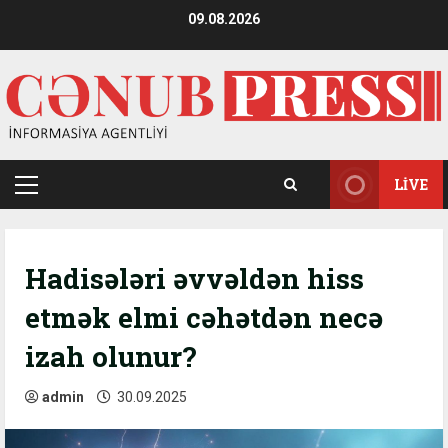
Skip
09.08.2026
to
content
LIVE
Primary
Menu
Hadisələri əvvəldən hiss
etmək elmi cəhətdən necə
izah olunur?
admin
30.09.2025