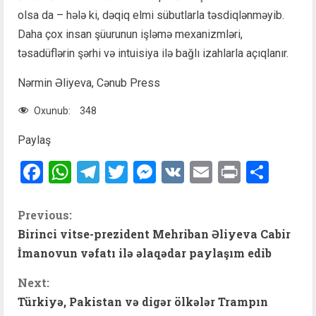
olsa da – hələ ki, dəqiq elmi sübutlarla təsdiqlənməyib.
Daha çox insan şüurunun işləmə mexanizmləri,
təsadüflərin şərhi və intuisiya ilə bağlı izahlarla açıqlanır.
Nərmin Əliyeva, Cənub Press
Oxunub:
348
Paylaş
Facebook
WhatsApp
Telegram
Twitter
Messenger
VK
Email
Print
Shar
C
Previous:
Birinci vitse-prezident Mehriban Əliyeva Cabir
o
İmanovun vəfatı ilə əlaqədar paylaşım edib
n
Next:
t
Türkiyə, Pakistan və digər ölkələr Trampın