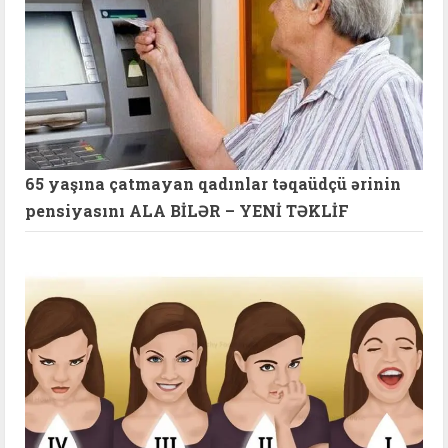
65 yaşına çatmayan qadınlar təqaüdçü ərinin
pensiyasını ALA BİLƏR – YENİ TƏKLİF