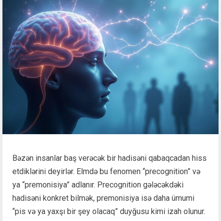
Bəzən insanlar baş verəcək bir hadisəni qabaqcadan hiss
etdiklərini deyirlər. Elmdə bu fenomen “precognition” və
ya “premonisiya” adlanır. Precognition gələcəkdəki
hadisəni konkret bilmək, premonisiya isə daha ümumi
“pis və ya yaxşı bir şey olacaq” duyğusu kimi izah olunur.