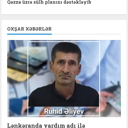
Qəzza üzrə sülh planını dəstəkləyib
i
n
OXŞAR XƏBƏRLƏR
u
e
R
e
a
d
i
n
Lənkəranda yardım adı ilə