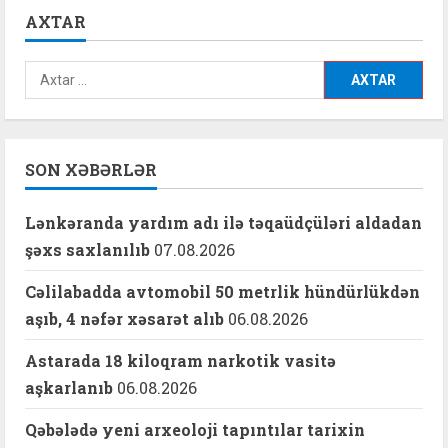
AXTAR
Axtarış:
SON XƏBƏRLƏR
Lənkəranda yardım adı ilə təqaüdçüləri aldadan
şəxs saxlanılıb
07.08.2026
Cəlilabadda avtomobil 50 metrlik hündürlükdən
aşıb, 4 nəfər xəsarət alıb
06.08.2026
Astarada 18 kiloqram narkotik vasitə
aşkarlanıb
06.08.2026
Qəbələdə yeni arxeoloji tapıntılar tarixin