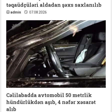
g
təqaüdçüləri aldadan şəxs saxlanılıb
admin
07.08.2026
Cəlilabadda avtomobil 50 metrlik
hündürlükdən aşıb, 4 nəfər xəsarət
alıb