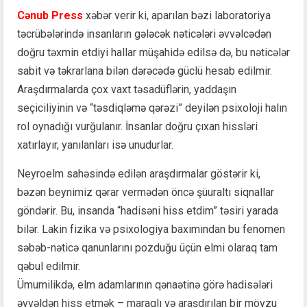
Cənub Press
xəbər verir ki, aparılan bəzi laboratoriya
təcrübələrində insanların gələcək nəticələri əvvəlcədən
doğru təxmin etdiyi hallar müşahidə edilsə də, bu nəticələr
sabit və təkrarlana bilən dərəcədə güclü hesab edilmir.
Araşdırmalarda çox vaxt təsadüflərin, yaddaşın
seçiciliyinin və “təsdiqləmə qərəzi” deyilən psixoloji halın
rol oynadığı vurğulanır. İnsanlar doğru çıxan hissləri
xatırlayır, yanılanları isə unudurlar.
Neyroelm sahəsində edilən araşdırmalar göstərir ki,
bəzən beynimiz qərar vermədən öncə şüuraltı siqnallar
göndərir. Bu, insanda “hadisəni hiss etdim” təsiri yarada
bilər. Lakin fizika və psixologiya baxımından bu fenomen
səbəb-nəticə qanunlarını pozduğu üçün elmi olaraq tam
qəbul edilmir.
Ümumilikdə, elm adamlarının qənaətinə görə hadisələri
əvvəldən hiss etmək – maraqlı və araşdırılan bir mövzu