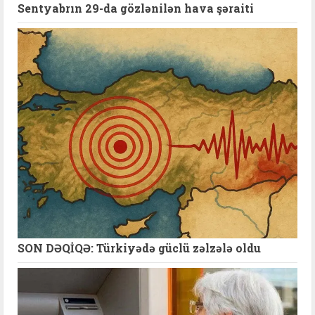
Sentyabrın 29-da gözlənilən hava şəraiti
SON DƏQİQƏ: Türkiyədə güclü zəlzələ oldu