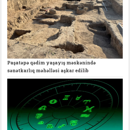
Paşatəpə qədim yaşayış məskənində
sənətkarlıq məhəlləsi aşkar edilib