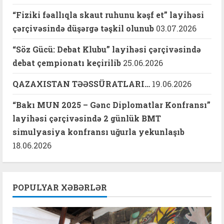
“Fiziki fəallıqla skaut ruhunu kəşf et” layihəsi
çərçivəsində düşərgə təşkil olunub
03.07.2026
“Söz Gücü: Debat Klubu” layihəsi çərçivəsində
debat çempionatı keçirilib
25.06.2026
QAZAXISTAN TƏƏSSÜRATLARI…
19.06.2026
“Bakı MUN 2025 – Gənc Diplomatlar Konfransı”
layihəsi çərçivəsində 2 günlük BMT
simulyasiya konfransı uğurla yekunlaşıb
18.06.2026
POPULYAR XƏBƏRLƏR