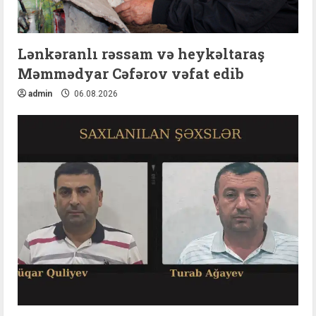
Lənkəranlı rəssam və heykəltaraş
Məmmədyar Cəfərov vəfat edib
admin
06.08.2026