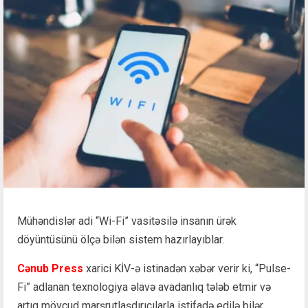
Mühəndislər adi “Wi-Fi” vasitəsilə insanın ürək
döyüntüsünü ölçə bilən sistem hazırlayıblar.
Cənub Press
xarici KİV-ə istinadən xəbər verir ki, “Pulse-
Fi” adlanan texnologiya əlavə avadanlıq tələb etmir və
artıq mövcud marşrutlaşdırıcılarla istifadə edilə bilər.