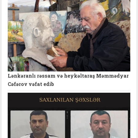
Lənkəranlı rəssam və heykəltaraş Məmmədyar
Cəfərov vəfat edib