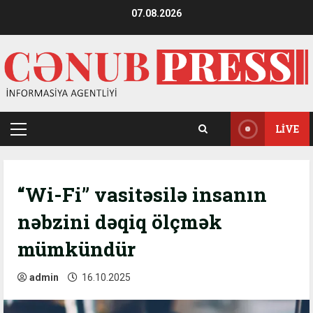
Skip
07.08.2026
to
content
LIVE
Primary
Menu
“Wi-Fi” vasitəsilə insanın
nəbzini dəqiq ölçmək
mümkündür
admin
16.10.2025