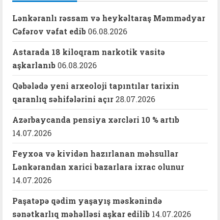
Lənkəranlı rəssam və heykəltaraş Məmmədyar
Cəfərov vəfat edib
06.08.2026
Astarada 18 kiloqram narkotik vasitə
aşkarlanıb
06.08.2026
Qəbələdə yeni arxeoloji tapıntılar tarixin
qaranlıq səhifələrini açır
28.07.2026
Azərbaycanda pensiya xərcləri 10 % artıb
14.07.2026
Feyxoa və kividən hazırlanan məhsullar
Lənkərandan xarici bazarlara ixrac olunur
14.07.2026
Paşatəpə qədim yaşayış məskənində
sənətkarlıq məhəlləsi aşkar edilib
14.07.2026