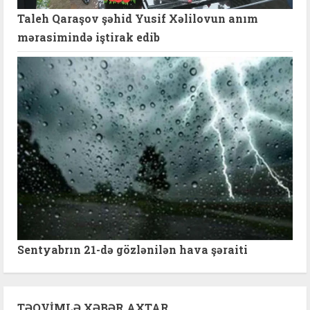
Taleh Qaraşov şəhid Yusif Xəlilovun anım
mərasimində iştirak edib
Sentyabrın 21-də gözlənilən hava şəraiti
TƏQVIMLƏ XƏBƏR AXTAR