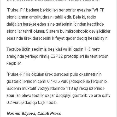
“Pulse-Fi” bədənə bərkidilən sensorlar əvəzinə “Wi-Fi”
siqnallarının amplitudasını təhlil edir. Belə ki, radio
dalğaları hərəkət edən sinə qəfəsinin içindən keçdikdə
siqnallar təhrif olunur. Sistem bu mikroskopik dəyişikliklər
əsasında ürək dərəcəsini kifayət qədər dəqiq hesablayır.
Təcrübə üçün seçilmiş beş kişi və iki qadın 1-3 metr
aralığında yerləşdirilmiş ESP32 prototipləri ilə testlərdən
keçiblər.
“Pulse-Fi” ilə ölçülən ürək dərəcəsi puls oksimetrinin
göstəricilərindən cəmi 0,4-0,5 vuruş/dəqiqə ilə fərqlənib.
Bədənin müxtəlif vəziyyətlərində 118 iştirakçı üzərində
aparılan əlavə testlər oxşar dəqiqliyi göstərib və orta səhv
0,2 vuruş/dəqiqə təşkil edib.
Nərmin Əliyeva, Cənub Press