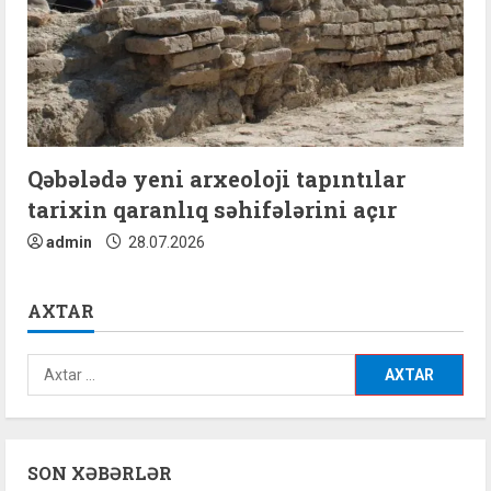
Qəbələdə yeni arxeoloji tapıntılar
tarixin qaranlıq səhifələrini açır
admin
28.07.2026
AXTAR
Axtarış:
SON XƏBƏRLƏR