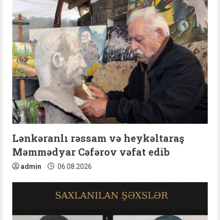
e
R
e
a
d
i
n
Lənkəranlı rəssam və heykəltaraş
Məmmədyar Cəfərov vəfat edib
g
admin
06.08.2026