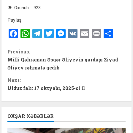
Oxunub:
923
Paylaş
Facebook
WhatsApp
Telegram
Twitter
Messenger
VK
Email
Print
Shar
C
Previous:
Milli Qəhrəman Əsgər Əliyevin qardaşı Ziyad
o
Əliyev rəhmətə gedib
n
Next:
t
Ulduz falı: 17 oktyabr, 2025-ci il
i
n
OXŞAR XƏBƏRLƏR
u