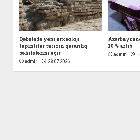
e
R
e
Qəbələdə yeni arxeoloji
Azərbaycand
a
tapıntılar tarixin qaranlıq
10 % artıb
səhifələrini açır
admin
1
d
admin
28.07.2026
i
n
g