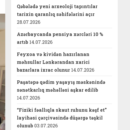
Qəbələdə yeni arxeoloji tapıntılar
tarixin qaranlıq səhifələrini açır
28.07.2026
Azərbaycanda pensiya xərcləri 10 %
artıb
14.07.2026
Feyxoa və kividən hazırlanan
məhsullar Lənkərandan xarici
bazarlara ixrac olunur
14.07.2026
Paşatəpə qədim yaşayış məskənində
sənətkarlıq məhəlləsi aşkar edilib
14.07.2026
“Fiziki fəallıqla skaut ruhunu kəşf et”
layihəsi çərçivəsində düşərgə təşkil
olunub
03.07.2026