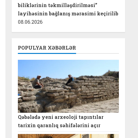
biliklərinin təkmilləşdirilməsi”
layihəsinin bağlanış mərasimi keçirilib
08.06.2026
POPULYAR XƏBƏRLƏR
Qəbələdə yeni arxeoloji tapıntılar
tarixin qaranlıq səhifələrini açır