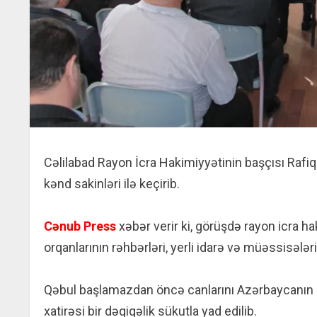
Cəlilabad Rayon İcra Hakimiyyətinin başçısı Raf
kənd sakinləri ilə keçirib.
Cənub Press
xəbər verir ki, görüşdə rayon icra 
orqanlarının rəhbərləri, yerli idarə və müəssisələr
Qəbul başlamazdan öncə canlarını Azərbaycanın 
xatirəsi bir dəqiqəlik sükutla yad edilib.