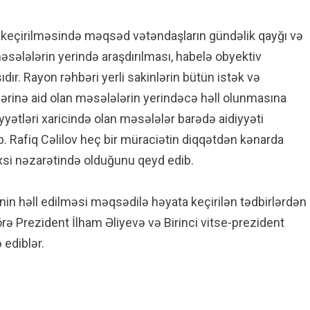
rin keçirilməsində məqsəd vətəndaşların gündəlik qayğı və
əsələlərin yerində araşdırılması, habelə obyektiv
ıdır. Rayon rəhbəri yerli sakinlərin bütün istək və
ətlərinə aid olan məsələlərin yerindəcə həll olunmasına
hiyyətləri xaricində olan məsələlər barədə aidiyyəti
b. Rafiq Cəlilov heç bir müraciətin diqqətdən kənarda
xsi nəzarətində olduğunu qeyd edib.
inin həll edilməsi məqsədilə həyata keçirilən tədbirlərdən
rə Prezident İlham Əliyevə və Birinci vitse-prezident
 ediblər.