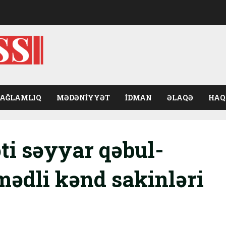
SAĞLAMLIQ
MƏDƏNIYYƏT
İDMAN
ƏLAQƏ
HAQ
ti səyyar qəbul-
dli kənd sakinləri