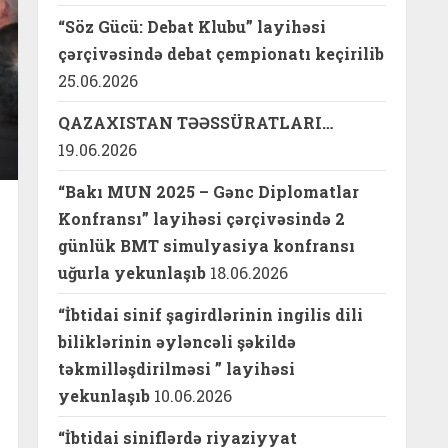
“Söz Gücü: Debat Klubu” layihəsi
çərçivəsində debat çempionatı keçirilib
25.06.2026
QAZAXISTAN TƏƏSSÜRATLARI…
19.06.2026
“Bakı MUN 2025 – Gənc Diplomatlar
Konfransı” layihəsi çərçivəsində 2
günlük BMT simulyasiya konfransı
uğurla yekunlaşıb
18.06.2026
“İbtidai sinif şagirdlərinin ingilis dili
biliklərinin əyləncəli şəkildə
təkmilləşdirilməsi ” layihəsi
yekunlaşıb
10.06.2026
“İbtidai siniflərdə riyaziyyat