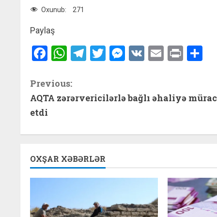
Oxunub:
271
Paylaş
Facebook
WhatsApp
Telegram
Twitter
Messenger
VK
Email
Print
S
C
Previous:
AQTA zərərvericilərlə bağlı əhaliyə mürac
o
etdi
n
t
OXŞAR XƏBƏRLƏR
i
n
u