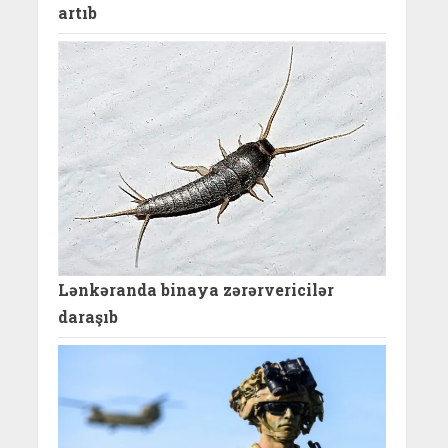
artıb
Lənkəranda binaya zərərvericilər
daraşıb