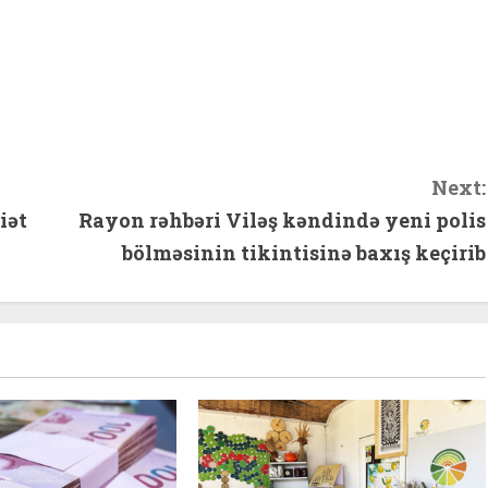
hare
Next:
iət
Rayon rəhbəri Viləş kəndində yeni polis
bölməsinin tikintisinə baxış keçirib