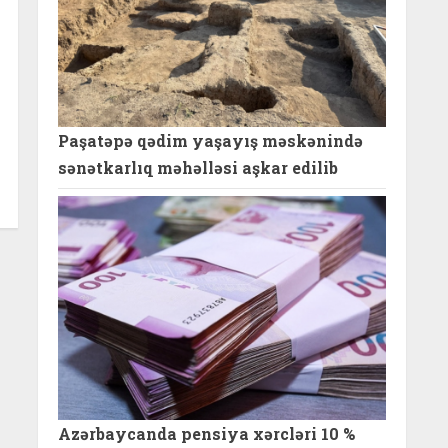
Paşatəpə qədim yaşayış məskənində
sənətkarlıq məhəlləsi aşkar edilib
Azərbaycanda pensiya xərcləri 10 %