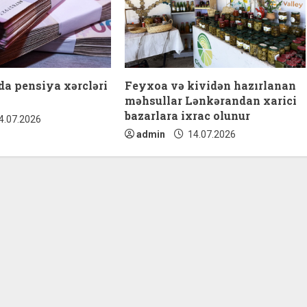
a pensiya xərcləri
Feyxoa və kividən hazırlanan
məhsullar Lənkərandan xarici
bazarlara ixrac olunur
4.07.2026
admin
14.07.2026