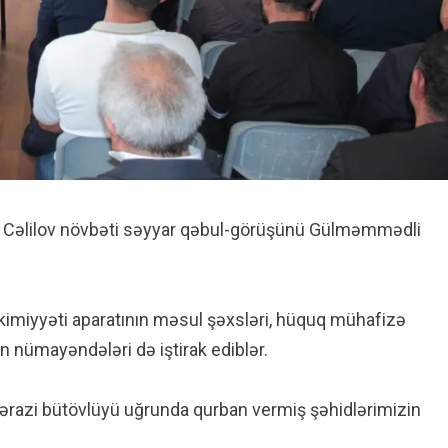
iq Cəlilov növbəti səyyar qəbul-görüşünü Gülməmmədli
hakimiyyəti aparatının məsul şəxsləri, hüquq mühafizə
in nümayəndələri də iştirak ediblər.
ərazi bütövlüyü uğrunda qurban vermiş şəhidlərimizin