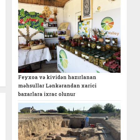
Feyxoa və kividən hazırlanan
məhsullar Lənkərandan xarici
bazarlara ixrac olunur