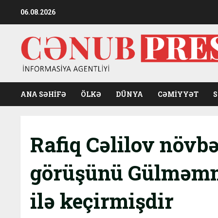
Skip
06.08.2026
to
content
ANA SƏHİFƏ
ÖLKƏ
DÜNYA
CƏMIYYƏT
Rafiq Cəlilov növbə
görüşünü Gülməmmə
ilə keçirmişdir