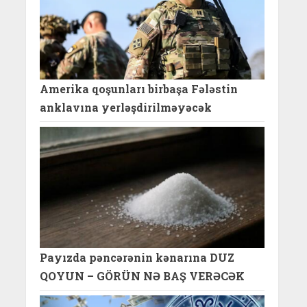
Amerika qoşunları birbaşa Fələstin
anklavına yerləşdirilməyəcək
Payızda pəncərənin kənarına DUZ
QOYUN – GÖRÜN NƏ BAŞ VERƏCƏK