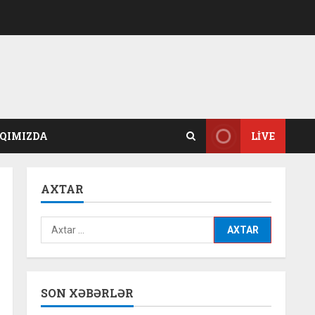
QIMIZDA
LIVE
AXTAR
Axtarış:
SON XƏBƏRLƏR