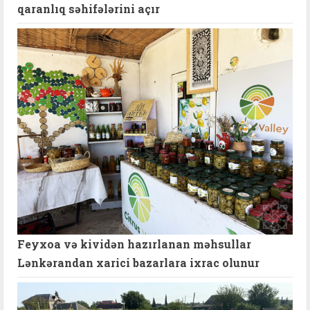
qaranlıq səhifələrini açır
Feyxoa və kividən hazırlanan məhsullar
Lənkərandan xarici bazarlara ixrac olunur