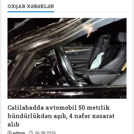
n
OXŞAR XƏBƏRLƏR
u
e
R
e
a
d
i
n
Cəlilabadda avtomobil 50 metrlik
hündürlükdən aşıb, 4 nəfər xəsarət
g
alıb
admin
06.08.2026