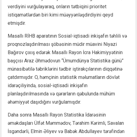
verdiyini vurğulayaraq, onların tətbiqini prioritet
istiqamətlərdən biri kimi müəyyənləşdirdiyini qeyd
etmişdir.
Masallı RİHB aparatının Sosial-iqtisadi inkişafın təhlili və
proqnozlaşdırılması şöbəsinin müdir müavini Niyazi
Bağırov çıxış edərək Masallı Rayon İcra Hakimiyyətinin
başçısı Araz Əhmədovun “Ümumdünya Statistika günü”
münasibətilə təbriklərini tədbir iştirakçılarının diqqətinə
çatdırmışdır. O, həmçinin statistik məlumatların dövlət
idarəçiliyində, sosial-iqtisadi inkişafın
planlaşdırılmasında və qərarların qəbulunda mühüm
əhəmiyyət daşıdığını vurğulamışdır.
Daha sonra Masallı Rayon Statistika İdarəsinin
əməkdaşları Ülfət Məmmədov, Tərahim Kərimli, Savalan
İsgəndərli, Elmin Əliyev və Babək Abdullayev tərəfindən