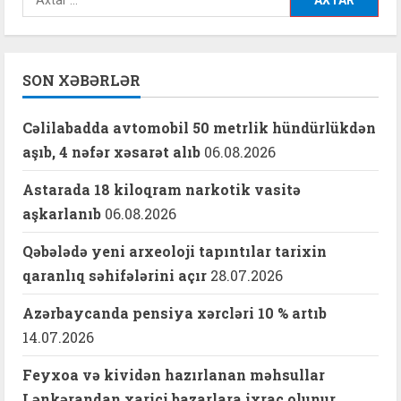
SON XƏBƏRLƏR
Cəlilabadda avtomobil 50 metrlik hündürlükdən
aşıb, 4 nəfər xəsarət alıb
06.08.2026
Astarada 18 kiloqram narkotik vasitə
aşkarlanıb
06.08.2026
Qəbələdə yeni arxeoloji tapıntılar tarixin
qaranlıq səhifələrini açır
28.07.2026
Azərbaycanda pensiya xərcləri 10 % artıb
14.07.2026
Feyxoa və kividən hazırlanan məhsullar
Lənkərandan xarici bazarlara ixrac olunur