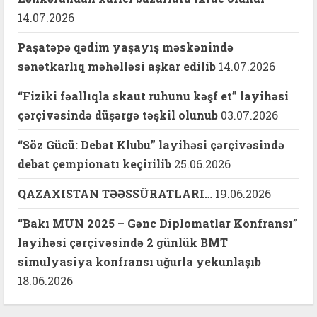
14.07.2026
Paşatəpə qədim yaşayış məskənində
sənətkarlıq məhəlləsi aşkar edilib
14.07.2026
“Fiziki fəallıqla skaut ruhunu kəşf et” layihəsi
çərçivəsində düşərgə təşkil olunub
03.07.2026
“Söz Gücü: Debat Klubu” layihəsi çərçivəsində
debat çempionatı keçirilib
25.06.2026
QAZAXISTAN TƏƏSSÜRATLARI…
19.06.2026
“Bakı MUN 2025 – Gənc Diplomatlar Konfransı”
layihəsi çərçivəsində 2 günlük BMT
simulyasiya konfransı uğurla yekunlaşıb
18.06.2026