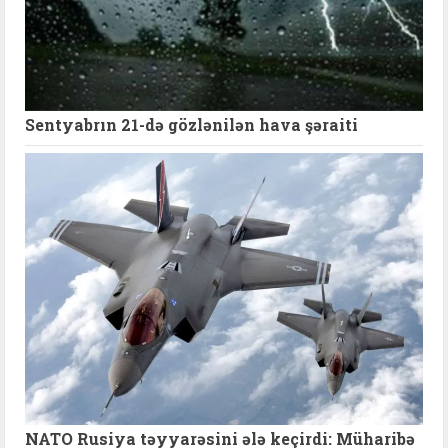
Sentyabrın 21-də gözlənilən hava şəraiti
NATO Rusiya təyyarəsini ələ keçirdi: Müharibə