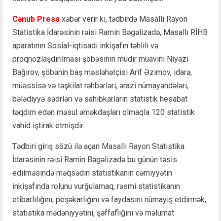
Cənub Press
xəbər verir ki, tədbirdə Masallı Rayon
Statistika İdarəsinin rəisi Ramin Bəgəlizadə, Masallı RİHB
aparatının Sosial-iqtisadi inkişafın təhlili və
proqnozlaşdırılması şöbəsinin müdir müavini Niyazi
Bağırov, şöbənin baş məsləhətçisi Arif Əzimov, idarə,
müəssisə və təşkilat rəhbərləri, ərazi nümayəndələri,
bələdiyyə sədrləri və sahibkarların statistik hesabat
təqdim edən məsul əməkdaşları olmaqla 120 statistik
vahid iştirak etmişdir.
Tədbiri giriş sözü ilə açan Masallı Rayon Statistika
İdarəsinin rəisi Ramin Bəgəlizadə bu günün təsis
edilməsində məqsədin statistikanın cəmiyyətin
inkişafında rolunu vurğulamaq, rəsmi statistikanın
etibarlılığını, peşəkarlığını və faydasını nümayiş etdirmək,
statistika mədəniyyətini, şəffaflığını və məlumat