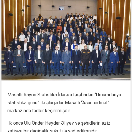
Masallı Rayon Statistika İdarəsi tərəfindən “Ümumdünya
statistika günü” ilə əlaqədar Masalli “Asan xidmət”
mərkəzində tədbir keçirilmişdir.
İlk öncə Ulu Öndər Heydər Əliyev və şəhidlərin əziz
xatirəsi bir dəqiqəlik sükut ilə yad edilmişdir.