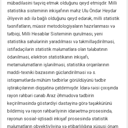
mübadiləsini təşviq etmək olduğunu qeyd etmişdir. Milli
statistika sisteminin inkişafının məhz Ulu Öndər Heydər
Əliyevin adı ilə bağlı olduğunu qeyd edərək, milli statistik
təsnifatların, müasir metodologiyaların hazırlanması və
tətbiqi, Milli Hesablar Sisteminin qurulması, yeni
statistika sahələrinin yaradılması və təkmilləşdirilməsi,
istifadəçilərin statistik məlumatlara olan tələbatının
ödənilməsi, elektron statistikanın inkişafı,
metaməlumatların işlənilməsi, statistika orqanlarının
maddi-texniki bazasının gücləndirilməsi və s.
istiqamətlərdə mühüm tədbirlər görüldüyünü tədbir
iştirakçılarının diqqətinə çatdırmışdır. İdarə rəisi çıxışında
rayon rəhbəri cənab Araz Əhmədova tədbirin
keçirilməsində göstərdiyi dəstəyinə görə təşəkkürünü
bildirmiş və rayon rəhbərliyinin idarəetmə prosesində,
rayonun sosial-iqtisadi inkişaf prosesində statistik
məlumatların obyektivliyinə və etibarlılığına xüsusi önəm