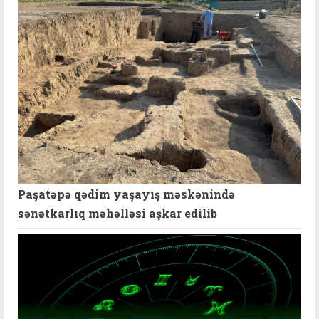
Paşatəpə qədim yaşayış məskənində
sənətkarlıq məhəlləsi aşkar edilib