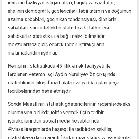
idarənin fəaliyyət istiqamətləri, hüquq və vəzifələri,
əhalinin demoqrafik göstəriciləri, təbii artımın və doğumun
azalma səbəbləri, gec nikah tendensiyası, ölənlərin
səbəbləri, süni intellektin statistikada tətbiqi və
sahibkarlar statistika ilə bağlı nələri bilməlidir
mövzularında çıxış edərək tədbir iştirakçılarını
məlumatlandırmışdırlar.
Həmçinin, statistikada 45 illik əmək fəaliyyəti ilə
fərqlənən veteran işçi Aydın Nurəliyev öz çıxışında
statistikanın inkişaf mərhələləri və yadda qalan peşə
təcrübələrindən bəhs etmişdir.
Sonda Masallının statistik göstəricilərinin rəqəmlərdə əks
olunmasına birlikdə töhfə vermək üçün tədbir
iştirakçılarından sosial media hesablarında
#Masallırəqəmlərdə həştəqi ilə tədbirdən şəkillər,
statistikaya dair maraqlı fikirlər, qısa status və ya videolar