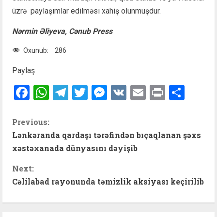
üzrə paylaşımlar edilməsi xahiş olunmuşdur.
Nərmin Əliyeva, Cənub Press
Oxunub:
286
Paylaş
Facebook
WhatsApp
Telegram
Twitter
Messenger
VK
Email
Print
Shar
C
Previous:
Lənkəranda qardaşı tərəfindən bıçaqlanan şəxs
o
xəstəxanada dünyasını dəyişib
n
Next:
t
Cəlilabad rayonunda təmizlik aksiyası keçirilib
i