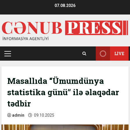
Skip
07.08.2026
to
content
LIVE
Primary
Menu
Masallıda “Ümumdünya
statistika günü” ilə əlaqədar
tədbir
admin
09.10.2025