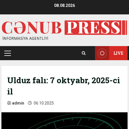
Skip
08.08.2026
to
content
LIVE
Primary
Menu
Ulduz falı: 7 oktyabr, 2025-ci
il
admin
06.10.2025