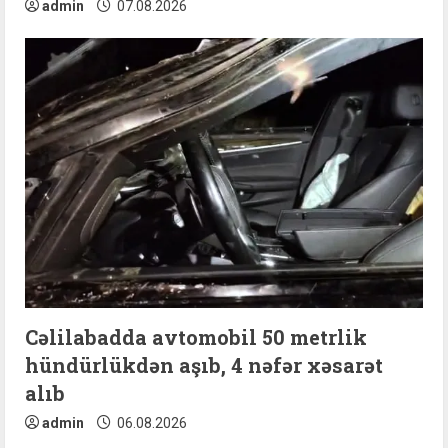
admin
07.08.2026
Cəlilabadda avtomobil 50 metrlik
hündürlükdən aşıb, 4 nəfər xəsarət
alıb
admin
06.08.2026