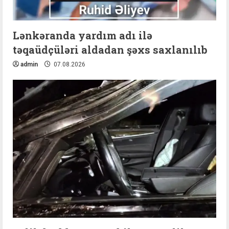
Lənkəranda yardım adı ilə
təqaüdçüləri aldadan şəxs saxlanılıb
admin
07.08.2026