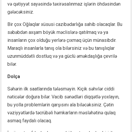
və qətiyyət sayəsində təxirəsalınmaz işlərin öhdəsindən
gələcəksiniz.
Bir çox Oğlaqlar xüsusi cazibədarlığa sahib olacaqlar. Bu
səbəbdən axşam böyük məclislərə qatılmaq və ya
insanların çox olduğu yerlərə çıxmaq üçün münasibdir.
Maraqlı insanlarla tanış ola bilərsiniz və bu tanışlıqlar
uzunmüddətli dostluq və ya güclü əməkdaşlığa çevrilə
bilər.
Dolça
Səhərin ilk saatlarında tələsməyin. Kiçik səhvlər ciddi
nəticələr doğura bilər. Vacib sənədləri diqqətlə yoxlayın,
bu yolla problemlərin qarşısını ala biləcəksiniz. Çətin
vəziyyətlərdə təcrübəli həmkarların məsləhətinə qulaq
asmaq faydalı olacaq.