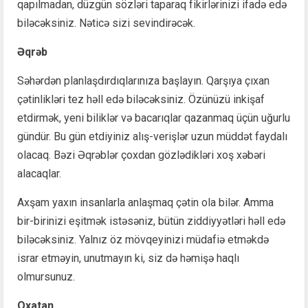
qapılmadan, düzgün sözləri taparaq fikirlərinizi ifadə edə
biləcəksiniz. Nəticə sizi sevindirəcək.
Əqrəb
Səhərdən planlaşdırdıqlarınıza başlayın. Qarşıya çıxan
çətinlikləri tez həll edə biləcəksiniz. Özünüzü inkişaf
etdirmək, yeni biliklər və bacarıqlar qazanmaq üçün uğurlu
gündür. Bu gün etdiyiniz alış-verişlər uzun müddət faydalı
olacaq. Bəzi Əqrəblər çoxdan gözlədikləri xoş xəbəri
alacaqlar.
Axşam yaxın insanlarla anlaşmaq çətin ola bilər. Amma
bir-birinizi eşitmək istəsəniz, bütün ziddiyyətləri həll edə
biləcəksiniz. Yalnız öz mövqeyinizi müdafiə etməkdə
israr etməyin, unutmayın ki, siz də həmişə haqlı
olmursunuz.
Oxatan