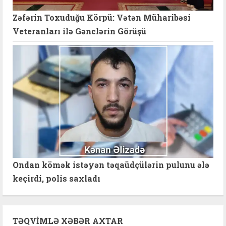
Zəfərin Toxuduğu Körpü: Vətən Müharibəsi
Veteranları ilə Gənclərin Görüşü
Ondan kömək istəyən təqaüdçülərin pulunu ələ
keçirdi, polis saxladı
TƏQVIMLƏ XƏBƏR AXTAR