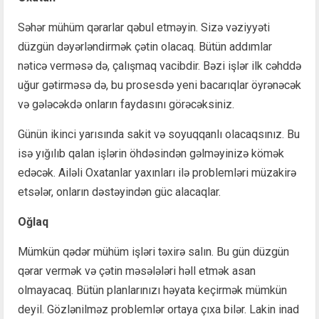
Səhər mühüm qərarlar qəbul etməyin. Sizə vəziyyəti
düzgün dəyərləndirmək çətin olacaq. Bütün addımlar
nəticə verməsə də, çalışmaq vacibdir. Bəzi işlər ilk cəhddə
uğur gətirməsə də, bu prosesdə yeni bacarıqlar öyrənəcək
və gələcəkdə onların faydasını görəcəksiniz.
Günün ikinci yarısında sakit və soyuqqanlı olacaqsınız. Bu
isə yığılıb qalan işlərin öhdəsindən gəlməyinizə kömək
edəcək. Ailəli Oxatanlar yaxınları ilə problemləri müzakirə
etsələr, onların dəstəyindən güc alacaqlar.
Oğlaq
Mümkün qədər mühüm işləri təxirə salın. Bu gün düzgün
qərar vermək və çətin məsələləri həll etmək asan
olmayacaq. Bütün planlarınızı həyata keçirmək mümkün
deyil. Gözlənilməz problemlər ortaya çıxa bilər. Lakin inad