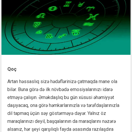
Qoç
Artan həssaslıq sizə hədəflərinizə çatmaqda mane ola
bilər. Buna görə də ilk növbədə emosiyalarınızı idarə
etməyə çalışın. Əməkdaşlıq bu gün xüsusi əhəmiyyət
daşıyacaq, ona görə həmkarlarınızla və tərəfdaşlarınızla
dil tapmaq üçün səy göstərməyə dəyər. Yalnız öz
maraqlarınızı deyil, başqalarının da maraqlarını nəzərə
alsanız, hər şeyi qarşılıqlı fayda əsasında razılaşdıra