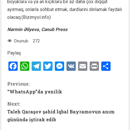
böyüklərə və ya ən kiçiklərə bir az daha çox diqqət
ayırmaq, onlarla söhbət etmək, dərdlərini dinləmək faydalı
olacaq.(Bizimyol.info)
Nərmin Əliyeva, Cənub Press
Oxunub:
272
Paylaş
Facebook
WhatsApp
Telegram
Twitter
Messenger
VK
Email
Print
Shar
C
Previous:
“WhatsApp”da yenilik
o
Next:
n
Taleh Qaraşov şəhid İqbal Bayramovun anım
t
günündə iştirak edib