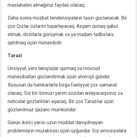
məsləhətini almağınız faydalı olacaq.
Daha sonra müsbət tendensiyaların təsiri güclənəcək. Bir
çox Qızlar özlərini toparlayacaq. Axşam qonaq qəbul
etmək, dostlarla görüşmək və ya mədəni tədbirlərə
qatılmaq üçün münasibdir.
Tərəzi
Ünsiyyət, yeni tanışlıqlar qurmaq və mövcud
münasibətləri gücləndirmək üçün əlverişli gündür.
Xüsusən də həmkarlarla birgə fəaliyyət çox səmərəli
olacaq. Siz bir-birinizi yarım sözdən anlayacaqsınız və
nəticələr gözləntiləri aşacaq. Bir çox Tərəzilər üçün
gözlənilməz qazanc mümkündür.
Günün ikinci yarısı uzun müddət danışılmayan
problemlərin müzakirəsi üçün uyğundur. Siz emosiyalara