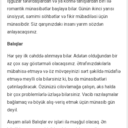
İşgüzar tərəfdaşlardan və ya köhnə tanışlardan biri ilə
romantik münasibətlər başlaya bilər. Günün ikinci yarısı
ünsiyyət, səmimi söhbətlər və fikir mübadiləsi üçün
münasibdir. Siz qarşınızdakı insanı yarım sözdən
anlayacaqsınız.
Balıqlar
Hər şey ilk cəhddə alınmaya bilər. Adətən olduğundan bir
az çox səy göstərməli olacaqsınız. Ətrafınızdakılarla
mübahisə etməyə və öz mövqeyinizi sərt şəkildə müdafiə
etməyə meylli ola bilərsiniz ki, bu da münasibətləri
çətinləşdirəcək. Özünüzü cilovlamağa çalışın, əks halda
bir çox problemlərlə üzləşə bilərsiniz. Vacib razılaşmalar
bağlamaq və böyük alış-veriş etmək üçün münasib gün
deyil.
Axşam ailəli Balıqlar ev işləri ilə məşğul olacaq. Ən