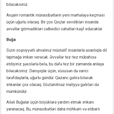
biləcəksiniz.
Axşam romantik münasibətlərin yeni mərhələyə keçməsi
üçün uğurlu olacaq. Bir çox Qoçlar sevdikləri insanda
əvvəllər görmədikləri cəlbedici cəhətləri kəşf edəcəklər.
Buğa
Sizin xoşniyyətli əhvalınız müxtəlif insanlarla asanlıqla dil
tapmağa imkan verəcək. Əvvəllər tez-tez mübahisə
etdiyiniz şəxslərlə belə, bu dəfə tez bir zamanda anlaşa
biləcəksiniz. Danışıqlar üçün, xüsusən də xarici
tərəfdaşlarla, uğurlu gündür. Qazanc gətirə biləcək
imkanlar çox olacaq. Gözlənilməz maliyyə gəlirləri də
mümkündür.
Ailəli Buğalar üçün böyüklərə yardım etmək imkanı
yaranacaq. Bu, münasibətləri daha möhkəm və etibarlı