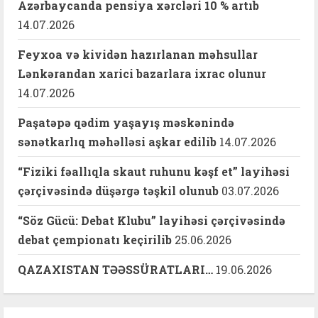
Azərbaycanda pensiya xərcləri 10 % artıb
14.07.2026
Feyxoa və kividən hazırlanan məhsullar
Lənkərandan xarici bazarlara ixrac olunur
14.07.2026
Paşatəpə qədim yaşayış məskənində
sənətkarlıq məhəlləsi aşkar edilib
14.07.2026
“Fiziki fəallıqla skaut ruhunu kəşf et” layihəsi
çərçivəsində düşərgə təşkil olunub
03.07.2026
“Söz Gücü: Debat Klubu” layihəsi çərçivəsində
debat çempionatı keçirilib
25.06.2026
QAZAXISTAN TƏƏSSÜRATLARI…
19.06.2026