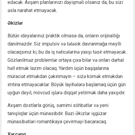
edəcək. Axşam planlarınızı dəyişməli olsanız da, bu sizi
əsla narahat etməyəcək.
Əkizlər
Bütün ideyalarınız praktik olmasa da, onların orijinallığı
danılmazdır. Siz impulsiv və tələsik davranmağa meylli
olacaqsınız ki, bu da iş nəticələrinə yaxşı təsir etməyəcək.
Gözlənilməz problemlər ortaya çıxa bilər və onları dərhal
həll etmək lazım olacaq. Yardım üçün başqalarına
müraciət etməkdən çəkinməyin – sizə kömək etməkdən
imtina etməyəcəklər. Böyük layihələrə başlamaq üçün gün
uyğun deyil, mövcud işlərə diqqət yetirmək daha yaxşıdır.
Axşam dostlarla görüş, səmimi söhbətlər və yeni
tanışlıqlar üçün münasibdir. Bəzi Əkizlər işgüzar
münasibətləri romantikaya çevirməyi bacaracaq.
Xərçəng