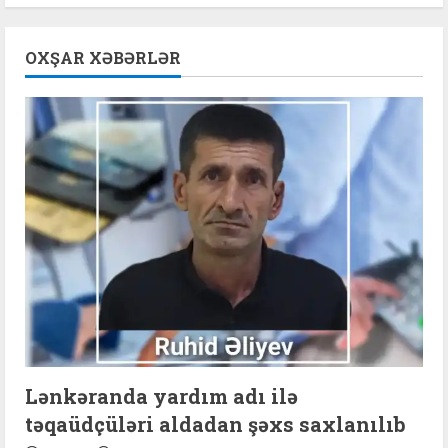
i
n
OXŞAR XƏBƏRLƏR
u
e
R
e
a
d
i
n
Lənkəranda yardım adı ilə
təqaüdçüləri aldadan şəxs saxlanılıb
g