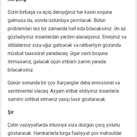
Sizin birbaşa və açıq danışığınız hər kəsin xoşuna
gəlməsə də, sonda üstünlüyə çevriləcək. Bütün
problemləri tez bir zamanda həll edə biləcəksiniz. Ən az
gözlədiyiniz insanlardan yardım alacaqsınız. Enerjiniz və
iddialarınız sizə uğur gətirəcək və rəhbərliyin gözündə
müsbət təəssürat yaradacaq. Əgər vaxtı boşuna
itirməsəniz, gələcək üçün etibarlı zəmin yarada
biləcəksiniz.
Günün sonunda bir çox Xərçənglər daha emosional və
sentimental olacaq. Axşam etibar etdiyiniz insanlarla
səmimi söhbət etməniz yaxşı təsir göstərəcək.
Şir
Çətin vəziyyətlərdə intuisiya sizə düzgün çıxış yolunu
göstərəcək. Həmkarlarla birgə fəaliyyət çox məhsuldar