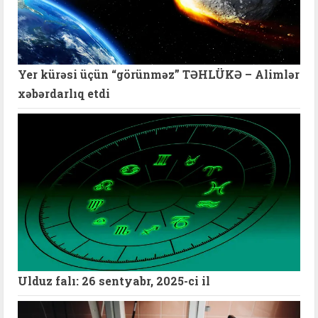
Yer kürəsi üçün “görünməz” TƏHLÜKƏ – Alimlər
xəbərdarlıq etdi
Ulduz falı: 26 sentyabr, 2025-ci il