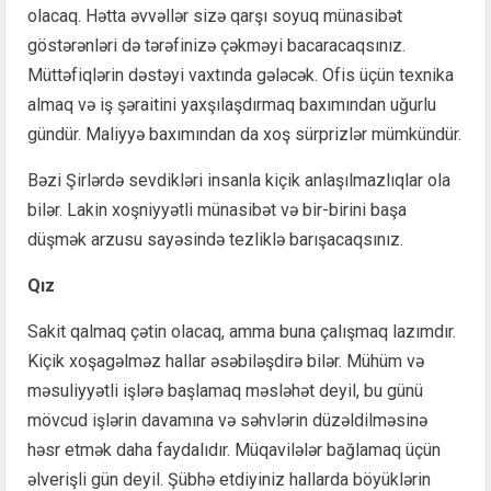
olacaq. Hətta əvvəllər sizə qarşı soyuq münasibət
göstərənləri də tərəfinizə çəkməyi bacaracaqsınız.
Müttəfiqlərin dəstəyi vaxtında gələcək. Ofis üçün texnika
almaq və iş şəraitini yaxşılaşdırmaq baxımından uğurlu
gündür. Maliyyə baxımından da xoş sürprizlər mümkündür.
Bəzi Şirlərdə sevdikləri insanla kiçik anlaşılmazlıqlar ola
bilər. Lakin xoşniyyətli münasibət və bir-birini başa
düşmək arzusu sayəsində tezliklə barışacaqsınız.
Qız
Sakit qalmaq çətin olacaq, amma buna çalışmaq lazımdır.
Kiçik xoşagəlməz hallar əsəbiləşdirə bilər. Mühüm və
məsuliyyətli işlərə başlamaq məsləhət deyil, bu günü
mövcud işlərin davamına və səhvlərin düzəldilməsinə
həsr etmək daha faydalıdır. Müqavilələr bağlamaq üçün
əlverişli gün deyil. Şübhə etdiyiniz hallarda böyüklərin