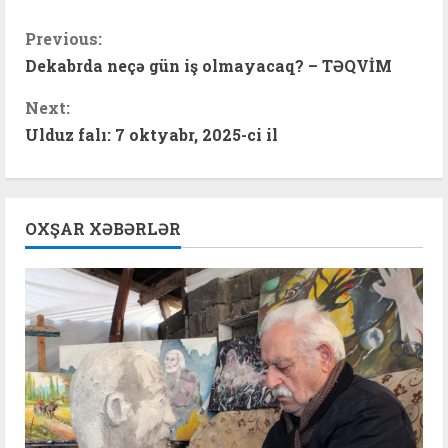
C
Previous:
Dekabrda neçə gün iş olmayacaq? – TƏQVİM
o
Next:
n
Ulduz falı: 7 oktyabr, 2025-ci il
t
i
OXŞAR XƏBƏRLƏR
n
u
e
R
e