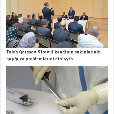
Taleh Qaraşov Viravul kəndinin sakinlərinin
qayğı və problemlərini dinləyib