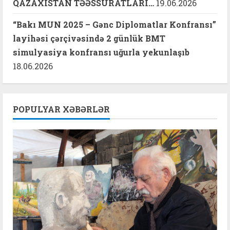
QAZAXISTAN TƏƏSSÜRATLARI…
19.06.2026
“Bakı MUN 2025 – Gənc Diplomatlar Konfransı”
layihəsi çərçivəsində 2 günlük BMT
simulyasiya konfransı uğurla yekunlaşıb
18.06.2026
POPULYAR XƏBƏRLƏR