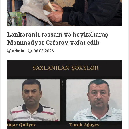
a
d
i
Lənkəranlı rəssam və heykəltaraş
n
Məmmədyar Cəfərov vəfat edib
g
admin
06.08.2026