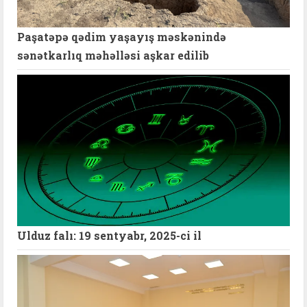
Paşatəpə qədim yaşayış məskənində
sənətkarlıq məhəlləsi aşkar edilib
Ulduz falı: 19 sentyabr, 2025-ci il