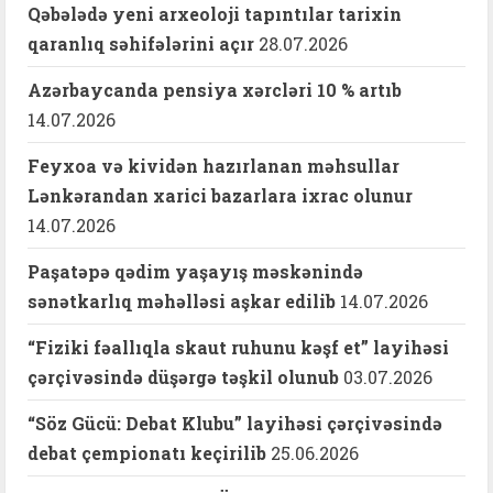
Qəbələdə yeni arxeoloji tapıntılar tarixin
qaranlıq səhifələrini açır
28.07.2026
Azərbaycanda pensiya xərcləri 10 % artıb
14.07.2026
Feyxoa və kividən hazırlanan məhsullar
Lənkərandan xarici bazarlara ixrac olunur
14.07.2026
Paşatəpə qədim yaşayış məskənində
sənətkarlıq məhəlləsi aşkar edilib
14.07.2026
“Fiziki fəallıqla skaut ruhunu kəşf et” layihəsi
çərçivəsində düşərgə təşkil olunub
03.07.2026
“Söz Gücü: Debat Klubu” layihəsi çərçivəsində
debat çempionatı keçirilib
25.06.2026