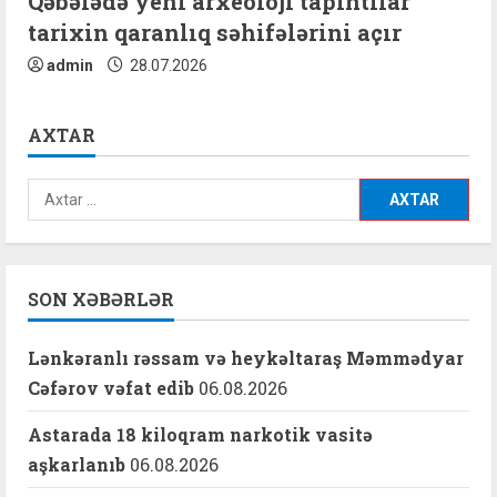
Qəbələdə yeni arxeoloji tapıntılar
tarixin qaranlıq səhifələrini açır
admin
28.07.2026
AXTAR
Axtarış:
SON XƏBƏRLƏR
Lənkəranlı rəssam və heykəltaraş Məmmədyar
Cəfərov vəfat edib
06.08.2026
Astarada 18 kiloqram narkotik vasitə
aşkarlanıb
06.08.2026