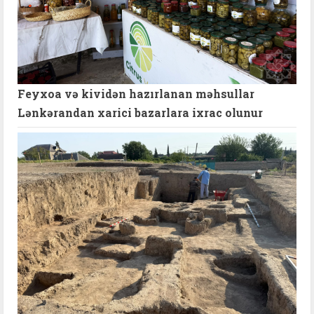
Feyxoa və kividən hazırlanan məhsullar
Lənkərandan xarici bazarlara ixrac olunur