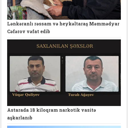
Lənkəranlı rəssam və heykəltaraş Məmmədyar
Cəfərov vəfat edib
Astarada 18 kiloqram narkotik vasitə
aşkarlanıb