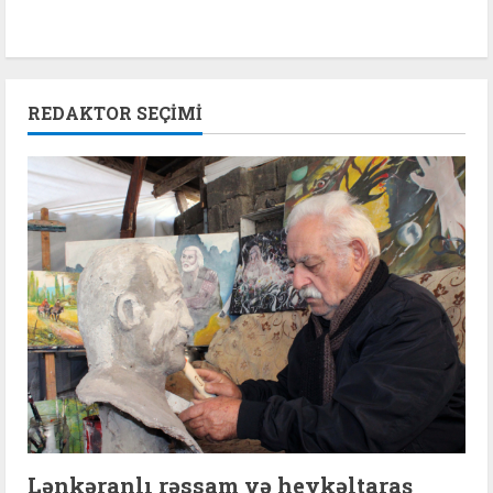
REDAKTOR SEÇIMI
Lənkəranlı rəssam və heykəltaraş