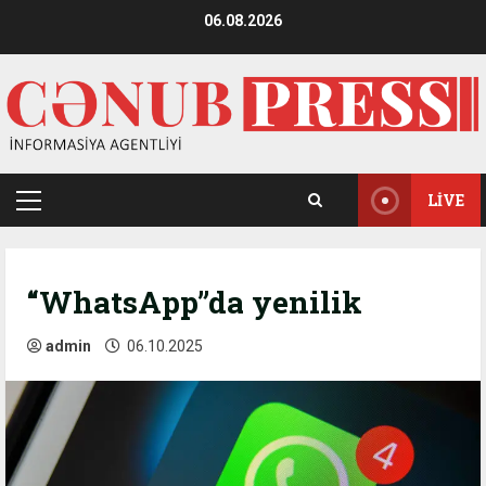
Skip
06.08.2026
to
content
LIVE
Primary
Menu
“WhatsApp”da yenilik
admin
06.10.2025