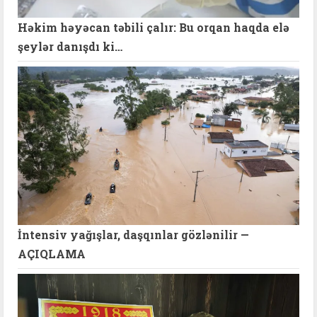
Həkim həyəcan təbili çalır: Bu orqan haqda elə
şeylər danışdı ki…
İntensiv yağışlar, daşqınlar gözlənilir —
AÇIQLAMA