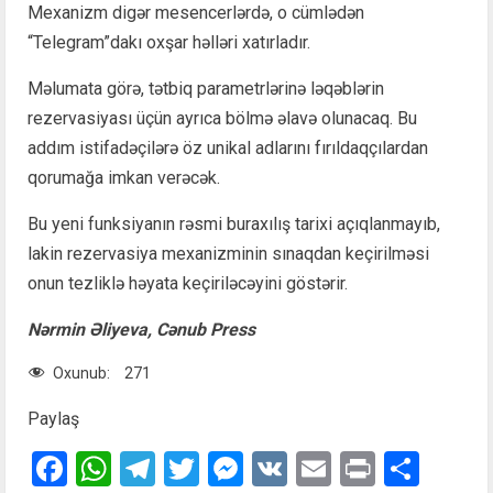
Mexanizm digər mesencerlərdə, o cümlədən
“Telegram”dakı oxşar həlləri xatırladır.
Məlumata görə, tətbiq parametrlərinə ləqəblərin
rezervasiyası üçün ayrıca bölmə əlavə olunacaq. Bu
addım istifadəçilərə öz unikal adlarını fırıldaqçılardan
qorumağa imkan verəcək.
Bu yeni funksiyanın rəsmi buraxılış tarixi açıqlanmayıb,
lakin rezervasiya mexanizminin sınaqdan keçirilməsi
onun tezliklə həyata keçiriləcəyini göstərir.
Nərmin Əliyeva, Cənub Press
Oxunub:
271
Paylaş
Facebook
WhatsApp
Telegram
Twitter
Messenger
VK
Email
Print
Shar