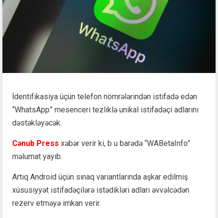
İdentifikasiya üçün telefon nömrələrindən istifadə edən
“WhatsApp” mesenceri tezliklə unikal istifadəçi adlarını
dəstəkləyəcək.
Cənub Press
xəbər verir ki, b u barədə “WABetaInfo”
məlumat yayıb.
Artıq Android üçün sınaq variantlarında aşkar edilmiş
xüsusiyyət istifadəçilərə istədikləri adları əvvəlcədən
rezerv etməyə imkan verir.