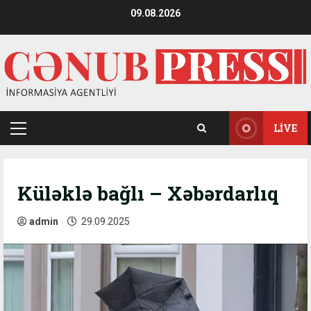
Skip
09.08.2026
to
content
LIVE
Primary
Menu
Küləklə bağlı – Xəbərdarlıq
admin
29.09.2025