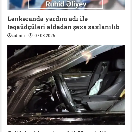
i
n
Lənkəranda yardım adı ilə
təqaüdçüləri aldadan şəxs saxlanılıb
g
admin
07.08.2026