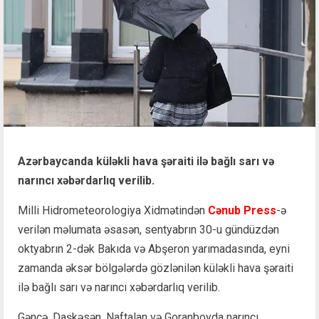
Azərbaycanda küləkli hava şəraiti ilə bağlı sarı və
narıncı xəbərdarlıq verilib.
Milli Hidrometeorologiya Xidmətindən
Cənub Press
-ə
verilən məlumata əsasən, sentyabrın 30-u gündüzdən
oktyabrın 2-dək Bakıda və Abşeron yarımadasında, eyni
zamanda əksər bölgələrdə gözlənilən küləkli hava şəraiti
ilə bağlı sarı və narıncı xəbərdarlıq verilib.
Gəncə, Daşkəsən, Naftalan və Goranboyda narıncı