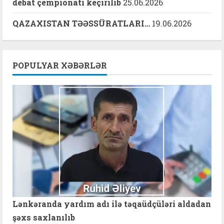
debat çempionatı keçirilib
25.06.2026
QAZAXISTAN TƏƏSSÜRATLARI…
19.06.2026
POPULYAR XƏBƏRLƏR
Lənkəranda yardım adı ilə təqaüdçüləri aldadan
şəxs saxlanılıb