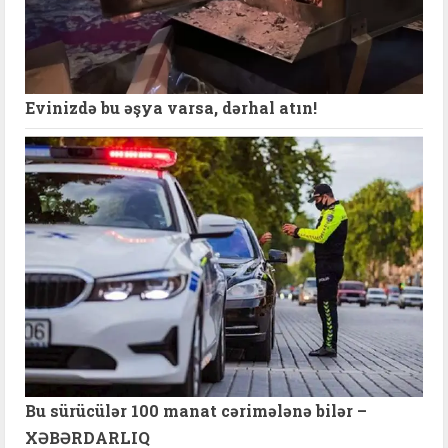
Evinizdə bu əşya varsa, dərhal atın!
Bu sürücülər 100 manat cərimələnə bilər –
XƏBƏRDARLIQ