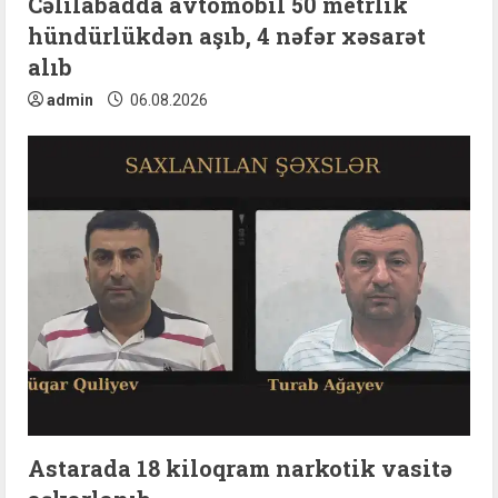
Cəlilabadda avtomobil 50 metrlik
hündürlükdən aşıb, 4 nəfər xəsarət
alıb
admin
06.08.2026
Astarada 18 kiloqram narkotik vasitə