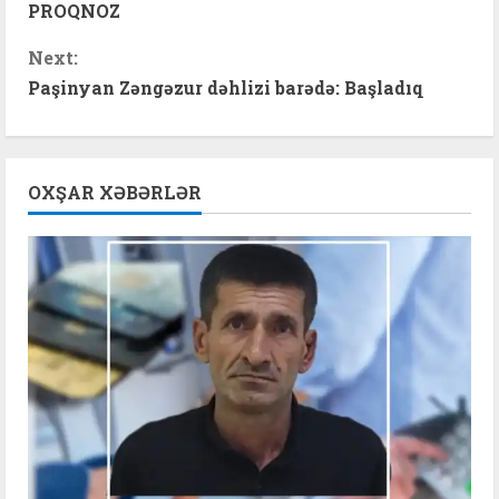
o
PROQNOZ
n
Next:
t
Paşinyan Zəngəzur dəhlizi barədə: Başladıq
i
n
OXŞAR XƏBƏRLƏR
u
e
R
e
a
d