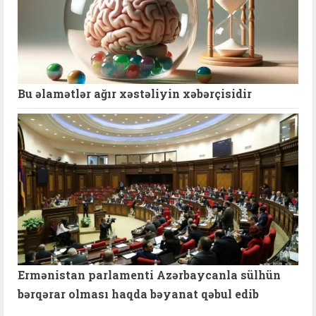
Bu əlamətlər ağır xəstəliyin xəbərçisidir
Ermənistan parlamenti Azərbaycanla sülhün
bərqərar olması haqda bəyanat qəbul edib