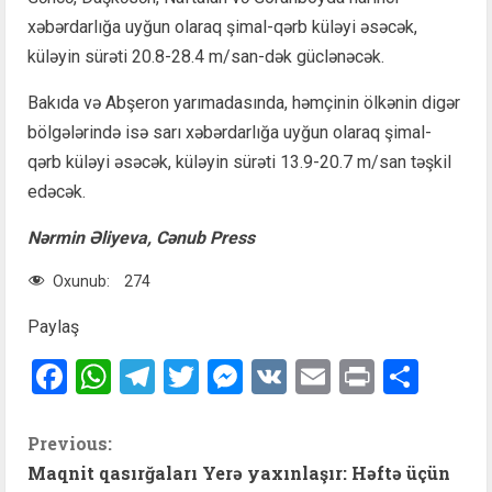
xəbərdarlığa uyğun olaraq şimal-qərb küləyi əsəcək,
küləyin sürəti 20.8-28.4 m/san-dək güclənəcək.
Bakıda və Abşeron yarımadasında, həmçinin ölkənin digər
bölgələrində isə sarı xəbərdarlığa uyğun olaraq şimal-
qərb küləyi əsəcək, küləyin sürəti 13.9-20.7 m/san təşkil
edəcək.
Nərmin Əliyeva, Cənub Press
Oxunub:
274
Paylaş
Facebook
WhatsApp
Telegram
Twitter
Messenger
VK
Email
Print
Shar
C
Previous:
Maqnit qasırğaları Yerə yaxınlaşır: Həftə üçün