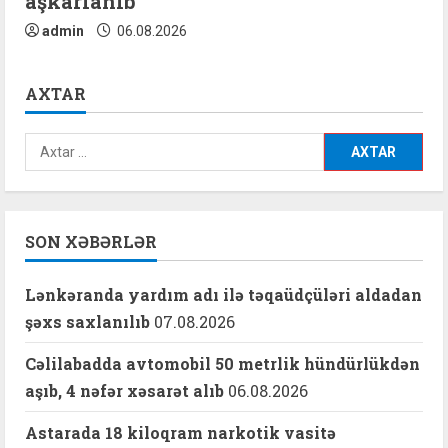
aşkarlanıb
admin
06.08.2026
AXTAR
Axtarış:
SON XƏBƏRLƏR
Lənkəranda yardım adı ilə təqaüdçüləri aldadan
şəxs saxlanılıb
07.08.2026
Cəlilabadda avtomobil 50 metrlik hündürlükdən
aşıb, 4 nəfər xəsarət alıb
06.08.2026
Astarada 18 kiloqram narkotik vasitə