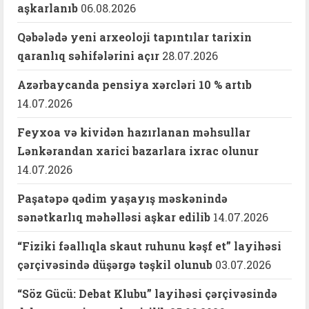
aşkarlanıb
06.08.2026
Qəbələdə yeni arxeoloji tapıntılar tarixin
qaranlıq səhifələrini açır
28.07.2026
Azərbaycanda pensiya xərcləri 10 % artıb
14.07.2026
Feyxoa və kividən hazırlanan məhsullar
Lənkərandan xarici bazarlara ixrac olunur
14.07.2026
Paşatəpə qədim yaşayış məskənində
sənətkarlıq məhəlləsi aşkar edilib
14.07.2026
“Fiziki fəallıqla skaut ruhunu kəşf et” layihəsi
çərçivəsində düşərgə təşkil olunub
03.07.2026
“Söz Gücü: Debat Klubu” layihəsi çərçivəsində