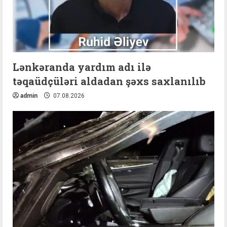
Lənkəranda yardım adı ilə
təqaüdçüləri aldadan şəxs saxlanılıb
admin
07.08.2026