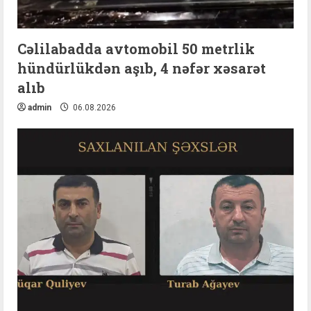
Cəlilabadda avtomobil 50 metrlik
hündürlükdən aşıb, 4 nəfər xəsarət
alıb
admin
06.08.2026