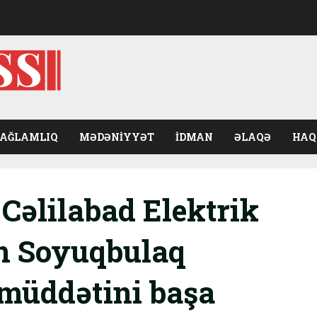
SAĞLAMLIQ
MƏDƏNIYYƏT
İDMAN
ƏLAQƏ
HAQ
 Cəlilabad Elektrik
ən Soyuqbulaq
 müddətini başa