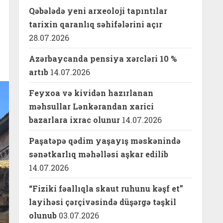
Qəbələdə yeni arxeoloji tapıntılar
tarixin qaranlıq səhifələrini açır
28.07.2026
Azərbaycanda pensiya xərcləri 10 %
artıb
14.07.2026
Feyxoa və kividən hazırlanan
məhsullar Lənkərandan xarici
bazarlara ixrac olunur
14.07.2026
Paşatəpə qədim yaşayış məskənində
sənətkarlıq məhəlləsi aşkar edilib
14.07.2026
“Fiziki fəallıqla skaut ruhunu kəşf et”
layihəsi çərçivəsində düşərgə təşkil
olunub
03.07.2026