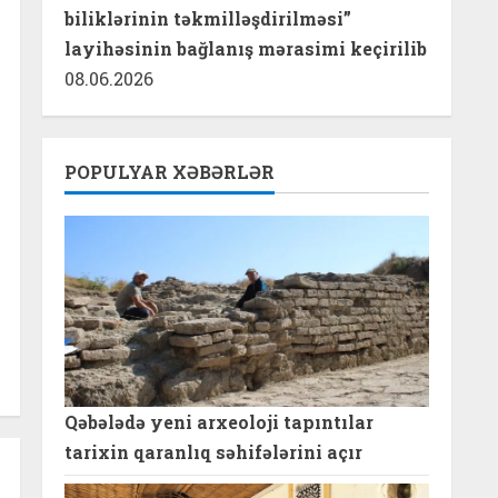
biliklərinin təkmilləşdirilməsi”
layihəsinin bağlanış mərasimi keçirilib
08.06.2026
POPULYAR XƏBƏRLƏR
Qəbələdə yeni arxeoloji tapıntılar
tarixin qaranlıq səhifələrini açır