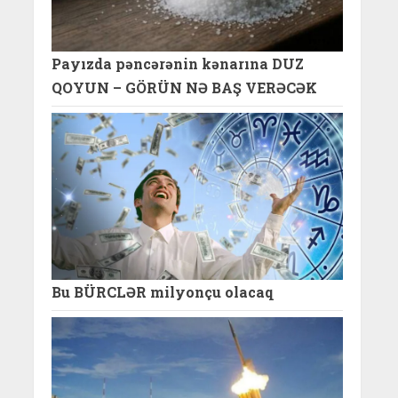
Payızda pəncərənin kənarına DUZ
QOYUN – GÖRÜN NƏ BAŞ VERƏCƏK
Bu BÜRCLƏR milyonçu olacaq