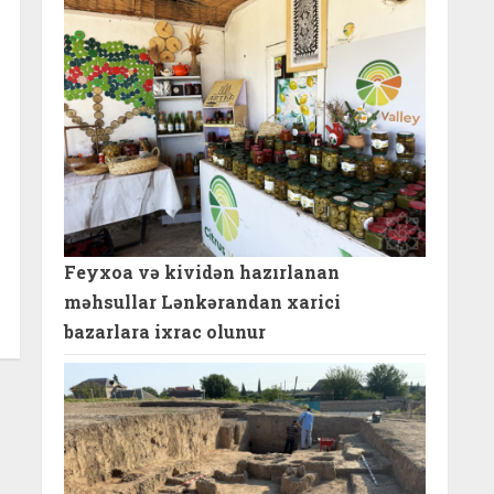
Feyxoa və kividən hazırlanan
məhsullar Lənkərandan xarici
bazarlara ixrac olunur