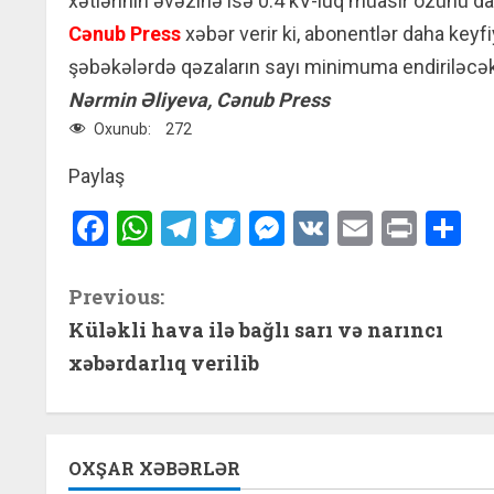
xətlərinin əvəzinə isə 0.4 kV-luq müasir özünü daşı
Cənub Press
xəbər verir ki, abonentlər daha keyfiy
şəbəkələrdə qəzaların sayı minimuma endiriləcək, el
Nərmin Əliyeva, Cənub Press
Oxunub:
272
Paylaş
Facebook
WhatsApp
Telegram
Twitter
Messenger
VK
Email
Print
S
C
Previous:
Küləkli hava ilə bağlı sarı və narıncı
o
xəbərdarlıq verilib
n
t
OXŞAR XƏBƏRLƏR
i