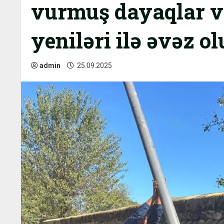
vurmuş dayaqlar və
yeniləri ilə əvəz ol
admin
25.09.2025