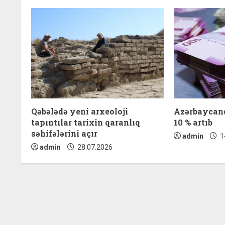
n
u
e
R
e
Qəbələdə yeni arxeoloji
Azərbaycand
a
tapıntılar tarixin qaranlıq
10 % artıb
səhifələrini açır
admin
1
d
admin
28.07.2026
i
n
g