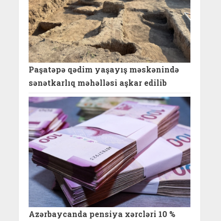
Paşatəpə qədim yaşayış məskənində
sənətkarlıq məhəlləsi aşkar edilib
Azərbaycanda pensiya xərcləri 10 %