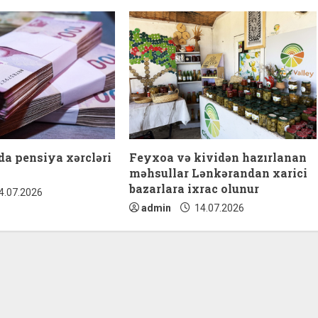
a pensiya xərcləri
Feyxoa və kividən hazırlanan
məhsullar Lənkərandan xarici
bazarlara ixrac olunur
4.07.2026
admin
14.07.2026