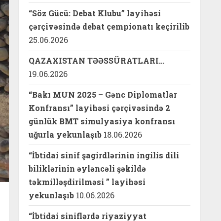
“Söz Gücü: Debat Klubu” layihəsi
çərçivəsində debat çempionatı keçirilib
25.06.2026
QAZAXISTAN TƏƏSSÜRATLARI…
19.06.2026
“Bakı MUN 2025 – Gənc Diplomatlar
Konfransı” layihəsi çərçivəsində 2
günlük BMT simulyasiya konfransı
uğurla yekunlaşıb
18.06.2026
“İbtidai sinif şagirdlərinin ingilis dili
biliklərinin əyləncəli şəkildə
təkmilləşdirilməsi ” layihəsi
yekunlaşıb
10.06.2026
“İbtidai siniflərdə riyaziyyat