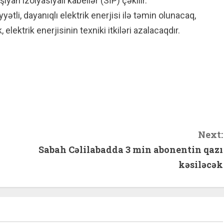
yan izolyasiyalı kabellər (SİP) çəkilir.
yətli, dayanıqlı elektrik enerjisi ilə təmin olunacaq,
ektrik enerjisinin texniki itkiləri azalacaqdır.
hare
Next:
Sabah Cəlilabadda 3 min abonentin qazı
kəsiləcək