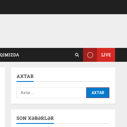
QIMIZDA
LIVE
AXTAR
Axtarış:
SON XƏBƏRLƏR