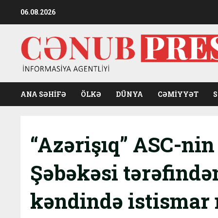
Skip
06.08.2026
to
content
ANA SƏHİFƏ
ÖLKƏ
DÜNYA
CƏMIYYƏT
“Azərişıq” ASC-nin
Şəbəkəsi tərəfind
kəndində istismar