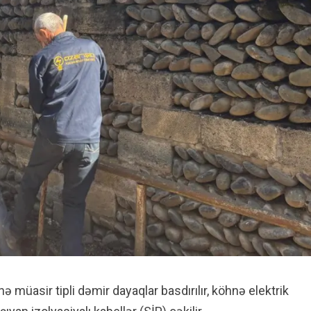
 müasir tipli dəmir dayaqlar basdırılır, köhnə elektrik