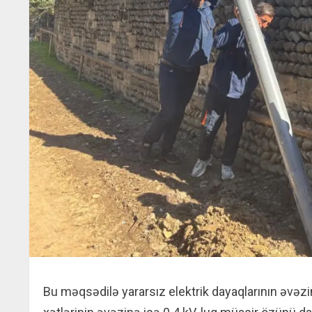
Bu məqsədilə yararsız elektrik dayaqlarının əvəzinə