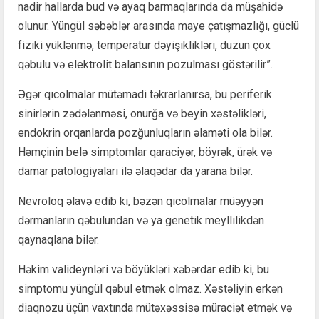
nadir hallarda bud və ayaq barmaqlarında da müşahidə
olunur. Yüngül səbəblər arasında maye çatışmazlığı, güclü
fiziki yüklənmə, temperatur dəyişiklikləri, duzun çox
qəbulu və elektrolit balansının pozulması göstərilir”.
Əgər qıcolmalar mütəmadi təkrarlanırsa, bu periferik
sinirlərin zədələnməsi, onurğa və beyin xəstəlikləri,
endokrin orqanlarda pozğunluqların əlaməti ola bilər.
Həmçinin belə simptomlar qaraciyər, böyrək, ürək və
damar patologiyaları ilə əlaqədar da yarana bilər.
Nevroloq əlavə edib ki, bəzən qıcolmalar müəyyən
dərmanların qəbulundan və ya genetik meyllilikdən
qaynaqlana bilər.
Həkim valideynləri və böyükləri xəbərdar edib ki, bu
simptomu yüngül qəbul etmək olmaz. Xəstəliyin erkən
diaqnozu üçün vaxtında mütəxəssisə müraciət etmək və