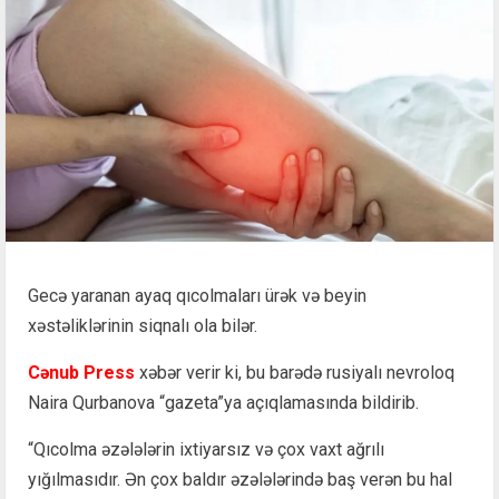
Gecə yaranan ayaq qıcolmaları ürək və beyin
xəstəliklərinin siqnalı ola bilər.
Cənub Press
xəbər verir ki, bu barədə rusiyalı nevroloq
Naira Qurbanova “gazeta”ya açıqlamasında bildirib.
“Qıcolma əzələlərin ixtiyarsız və çox vaxt ağrılı
yığılmasıdır. Ən çox baldır əzələlərində baş verən bu hal