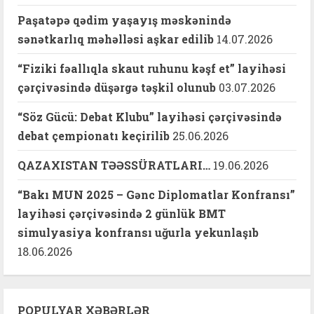
Paşatəpə qədim yaşayış məskənində
sənətkarlıq məhəlləsi aşkar edilib
14.07.2026
“Fiziki fəallıqla skaut ruhunu kəşf et” layihəsi
çərçivəsində düşərgə təşkil olunub
03.07.2026
“Söz Gücü: Debat Klubu” layihəsi çərçivəsində
debat çempionatı keçirilib
25.06.2026
QAZAXISTAN TƏƏSSÜRATLARI…
19.06.2026
“Bakı MUN 2025 – Gənc Diplomatlar Konfransı”
layihəsi çərçivəsində 2 günlük BMT
simulyasiya konfransı uğurla yekunlaşıb
18.06.2026
POPULYAR XƏBƏRLƏR