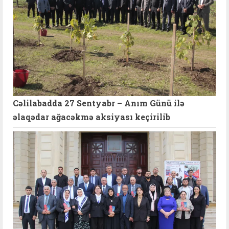
Cəlilabadda 27 Sentyabr – Anım Günü ilə
əlaqədar ağacəkmə aksiyası keçirilib