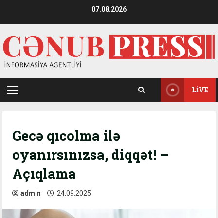
Skip
07.08.2026
to
content
LIVE
Primary
Menu
Gecə qıcolma ilə
oyanırsınızsa, diqqət! –
Açıqlama
admin
24.09.2025