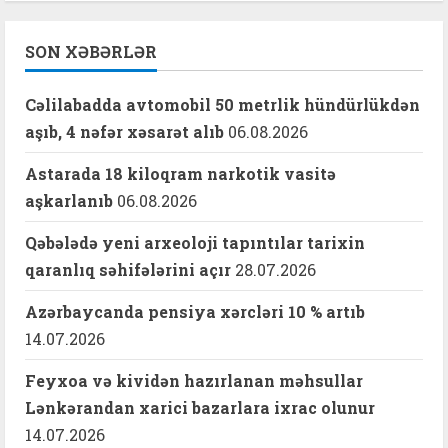
SON XƏBƏRLƏR
Cəlilabadda avtomobil 50 metrlik hündürlükdən
aşıb, 4 nəfər xəsarət alıb
06.08.2026
Astarada 18 kiloqram narkotik vasitə
aşkarlanıb
06.08.2026
Qəbələdə yeni arxeoloji tapıntılar tarixin
qaranlıq səhifələrini açır
28.07.2026
Azərbaycanda pensiya xərcləri 10 % artıb
14.07.2026
Feyxoa və kividən hazırlanan məhsullar
Lənkərandan xarici bazarlara ixrac olunur
14.07.2026