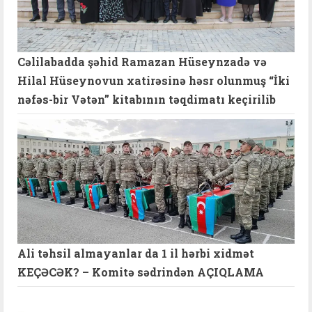
Cəlilabadda şəhid Ramazan Hüseynzadə və
Hilal Hüseynovun xatirəsinə həsr olunmuş “İki
nəfəs-bir Vətən” kitabının təqdimatı keçirilib
Ali təhsil almayanlar da 1 il hərbi xidmət
KEÇƏCƏK? – Komitə sədrindən AÇIQLAMA