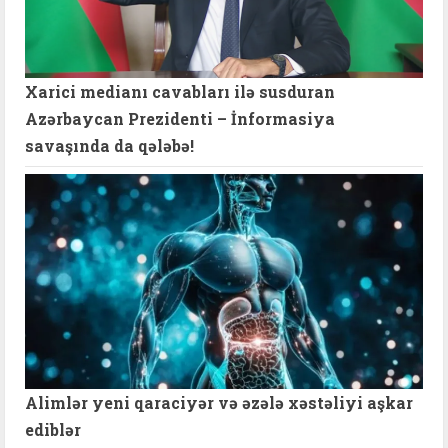
Xarici medianı cavabları ilə susduran
Azərbaycan Prezidenti – İnformasiya
savaşında da qələbə!
Alimlər yeni qaraciyər və əzələ xəstəliyi aşkar
ediblər