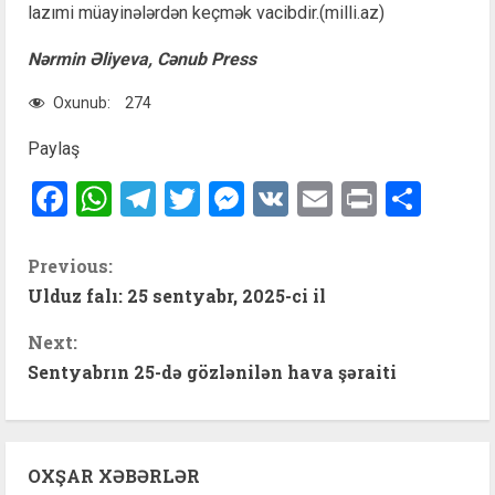
lazımi müayinələrdən keçmək vacibdir.(milli.az)
Nərmin Əliyeva, Cənub Press
Oxunub:
274
Paylaş
Facebook
WhatsApp
Telegram
Twitter
Messenger
VK
Email
Print
Shar
C
Previous:
Ulduz falı: 25 sentyabr, 2025-ci il
o
Next:
n
Sentyabrın 25-də gözlənilən hava şəraiti
t
i
OXŞAR XƏBƏRLƏR