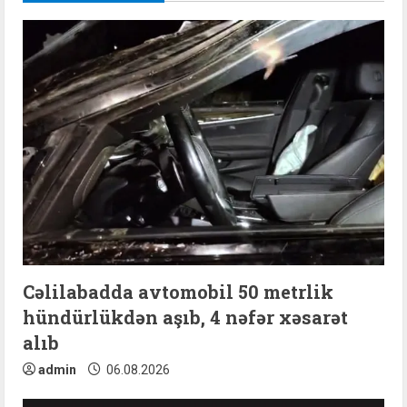
n
u
e
R
e
a
d
i
Cəlilabadda avtomobil 50 metrlik
n
hündürlükdən aşıb, 4 nəfər xəsarət
alıb
g
admin
06.08.2026