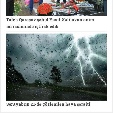
Taleh Qaraşov şəhid Yusif Xəlilovun anım
mərasimində iştirak edib
Sentyabrın 21-də gözlənilən hava şəraiti