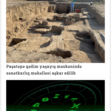
Paşatəpə qədim yaşayış məskənində
sənətkarlıq məhəlləsi aşkar edilib