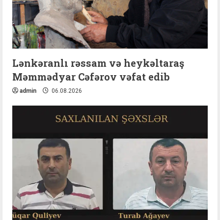
Lənkəranlı rəssam və heykəltaraş
Məmmədyar Cəfərov vəfat edib
admin
06.08.2026