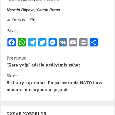
Nərmin Əliyeva, Cənub Press
Oxunub:
276
Paylaş
Facebook
WhatsApp
Telegram
Twitter
Messenger
VK
Email
Print
Shar
C
Previous:
“Kərə yağı” adı ilə yediyimiz zəhər
o
Next:
n
Britaniya qırıcıları Polşa üzərində NATO hava
t
müdafiə missiyasına qoşulub
i
n
OXŞAR XƏBƏRLƏR