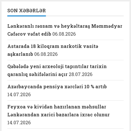
SON XƏBƏRLƏR
Lənkəranlı rəssam və heykəltaraş Məmmədyar
Cəfərov vəfat edib
06.08.2026
Astarada 18 kiloqram narkotik vasitə
aşkarlanıb
06.08.2026
Qəbələdə yeni arxeoloji tapıntılar tarixin
qaranlıq səhifələrini açır
28.07.2026
Azərbaycanda pensiya xərcləri 10 % artıb
14.07.2026
Feyxoa və kividən hazırlanan məhsullar
Lənkərandan xarici bazarlara ixrac olunur
14.07.2026