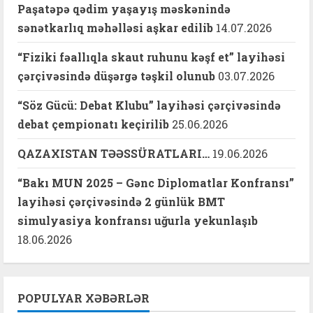
Paşatəpə qədim yaşayış məskənində
sənətkarlıq məhəlləsi aşkar edilib
14.07.2026
“Fiziki fəallıqla skaut ruhunu kəşf et” layihəsi
çərçivəsində düşərgə təşkil olunub
03.07.2026
“Söz Gücü: Debat Klubu” layihəsi çərçivəsində
debat çempionatı keçirilib
25.06.2026
QAZAXISTAN TƏƏSSÜRATLARI…
19.06.2026
“Bakı MUN 2025 – Gənc Diplomatlar Konfransı”
layihəsi çərçivəsində 2 günlük BMT
simulyasiya konfransı uğurla yekunlaşıb
18.06.2026
POPULYAR XƏBƏRLƏR