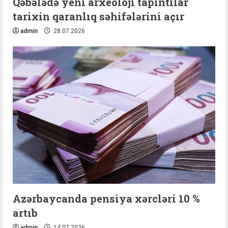
Qəbələdə yeni arxeoloji tapıntılar
tarixin qaranlıq səhifələrini açır
admin
28.07.2026
Azərbaycanda pensiya xərcləri 10 %
artıb
admin
14.07.2026