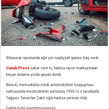
Biləsuvar rayonunda ağır yol-nəqliyyat qəzası baş verib.
Cənub Press
xəbər verir ki, hadisə rayon mərkəzindən
keçən dolama yolda qeydə alınıb.
Belə ki, motosikletə minik avtomobilinin toqquşması
nəticəsində mostoskletin sürücüsü 1992-ci il təvəllüdlü
Tağıyev Tamerlan Zakir oğlu hadisə yerində ölüb.
Faktla bağlı araşdırma aparılır.