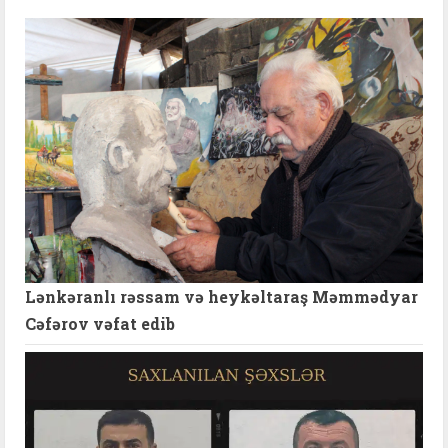
Lənkəranlı rəssam və heykəltaraş Məmmədyar
Cəfərov vəfat edib