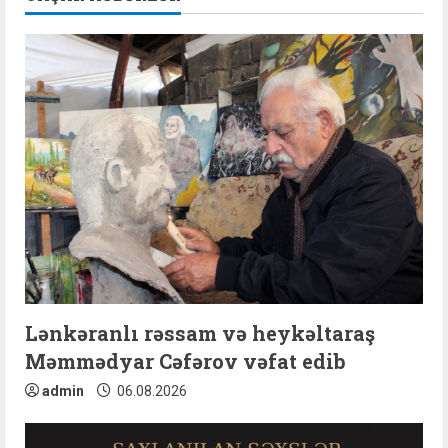
u
e
R
e
a
d
i
n
Lənkəranlı rəssam və heykəltaraş
Məmmədyar Cəfərov vəfat edib
g
admin
06.08.2026