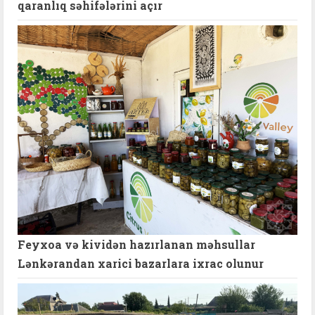
qaranlıq səhifələrini açır
Feyxoa və kividən hazırlanan məhsullar
Lənkərandan xarici bazarlara ixrac olunur