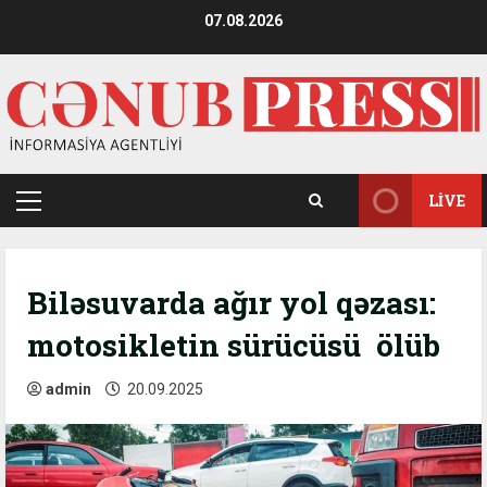
Skip
07.08.2026
to
content
LIVE
Primary
Menu
Biləsuvarda ağır yol qəzası:
motosikletin sürücüsü ölüb
admin
20.09.2025