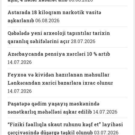
Astarada 18 kiloqram narkotik vasitə
aşkarlanıb
06.08.2026
Qəbələdə yeni arxeoloji tapıntılar tarixin
qaranlıq səhifələrini açır
28.07.2026
Azərbaycanda pensiya xərcləri 10 % artıb
14.07.2026
Feyxoa və kividən hazırlanan məhsullar
Lənkərandan xarici bazarlara ixrac olunur
14.07.2026
Paşatəpə qədim yaşayış məskənində
sənətkarlıq məhəlləsi aşkar edilib
14.07.2026
“Fiziki fəallıqla skaut ruhunu kəşf et” layihəsi
çərçivəsində düşərgə təşkil olunub
03.07.2026