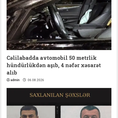
Cəlilabadda avtomobil 50 metrlik
hündürlükdən aşıb, 4 nəfər xəsarət
alıb
admin
06.08.2026