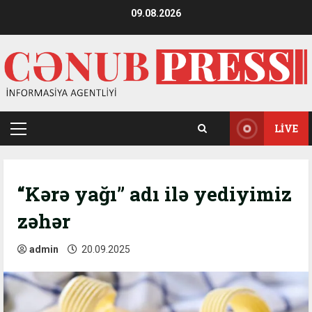
Skip
09.08.2026
to
content
LIVE
Primary
Menu
“Kərə yağı” adı ilə yediyimiz
zəhər
admin
20.09.2025