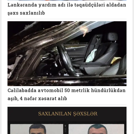
Lənkəranda yardım adı ilə təqaüdçüləri aldadan
şəxs saxlanılıb
Cəlilabadda avtomobil 50 metrlik hündürlükdən
aşıb, 4 nəfər xəsarət alıb