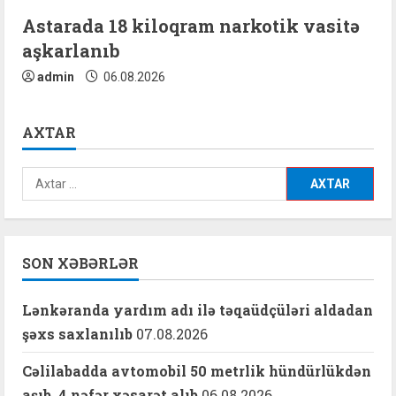
Astarada 18 kiloqram narkotik vasitə
aşkarlanıb
admin
06.08.2026
AXTAR
Axtarış:
SON XƏBƏRLƏR
Lənkəranda yardım adı ilə təqaüdçüləri aldadan
şəxs saxlanılıb
07.08.2026
Cəlilabadda avtomobil 50 metrlik hündürlükdən
aşıb, 4 nəfər xəsarət alıb
06.08.2026