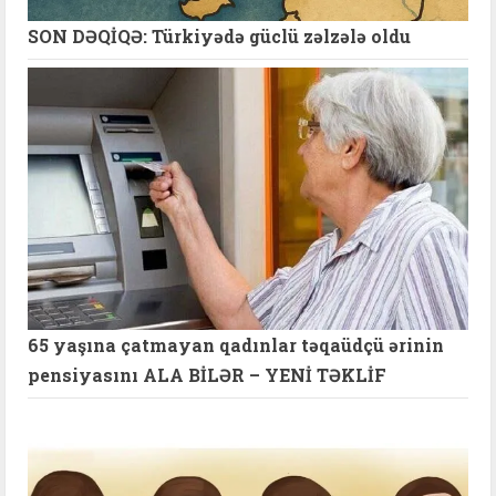
SON DƏQİQƏ: Türkiyədə güclü zəlzələ oldu
65 yaşına çatmayan qadınlar təqaüdçü ərinin
pensiyasını ALA BİLƏR – YENİ TƏKLİF