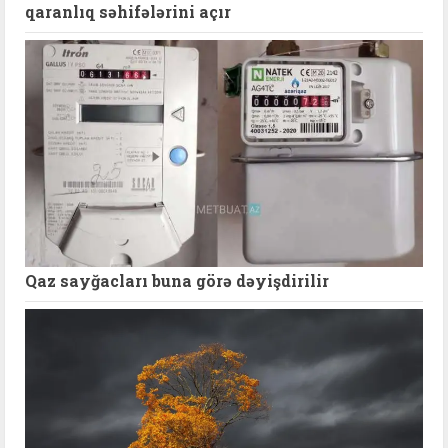
qaranlıq səhifələrini açır
Qaz sayğacları buna görə dəyişdirilir