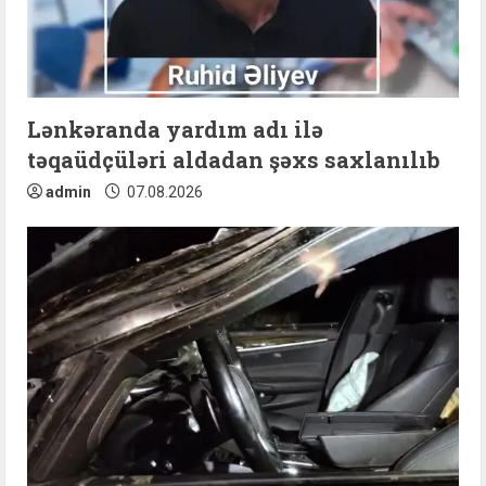
d
i
n
Lənkəranda yardım adı ilə
təqaüdçüləri aldadan şəxs saxlanılıb
g
admin
07.08.2026