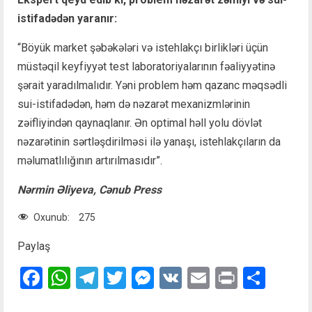
istifadədən yaranır:
“Böyük market şəbəkələri və istehlakçı birlikləri üçün
müstəqil keyfiyyət test laboratoriyalarının fəaliyyətinə
şərait yaradılmalıdır. Yəni problem həm qazanc məqsədli
sui-istifadədən, həm də nəzarət mexanizmlərinin
zəifliyindən qaynaqlanır. Ən optimal həll yolu dövlət
nəzarətinin sərtləşdirilməsi ilə yanaşı, istehlakçıların da
məlumatlılığının artırılmasıdır”.
Nərmin Əliyeva, Cənub Press
Oxunub:
275
Paylaş
Facebook
WhatsApp
Telegram
Twitter
Messenger
VK
Email
Print
Shar