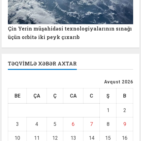
Çin Yerin müşahidəsi texnologiyalarının sınağı
üçün orbitə iki peyk çıxarıb
TƏQVIMLƏ XƏBƏR AXTAR
Avqust 2026
BE
ÇA
Ç
CA
C
Ş
B
1
2
3
4
5
6
7
8
9
10
11
12
13
14
15
16