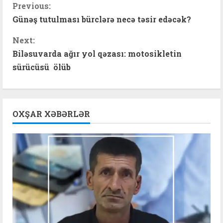
C
Previous:
Günəş tutulması bürclərə necə təsir edəcək?
o
Next:
n
Biləsuvarda ağır yol qəzası: motosikletin
t
sürücüsü ölüb
i
n
OXŞAR XƏBƏRLƏR
u
e
R
e
a