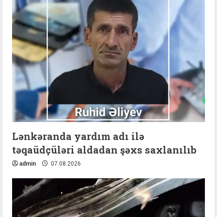
Lənkəranda yardım adı ilə
təqaüdçüləri aldadan şəxs saxlanılıb
admin
07.08.2026