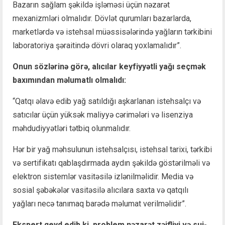
Bazarın sağlam şəkildə işləməsi üçün nəzarət
mexanizmləri olmalıdır. Dövlət qurumları bazarlarda,
marketlərdə və istehsal müəssisələrində yağların tərkibini
laboratoriya şəraitində dövri olaraq yoxlamalıdır”.
Onun sözlərinə görə, alıcılar keyfiyyətli yağı seçmək
baxımından məlumatlı olmalıdı:
“Qatqı əlavə edib yağ satıldığı aşkarlanan istehsalçı və
satıcılar üçün yüksək maliyyə cərimələri və lisenziya
məhdudiyyətləri tətbiq olunmalıdır.
Hər bir yağ məhsulunun istehsalçısı, istehsal tarixi, tərkibi
və sertifikatı qablaşdırmada aydın şəkildə göstərilməli və
elektron sistemlər vasitəsilə izlənilməlidir. Media və
sosial şəbəkələr vasitəsilə alıcılara saxta və qatqılı
yağları necə tanımaq barədə məlumat verilməlidir”.
Ekspert qeyd edib ki, problem nəzarət zəifliyi və sui-