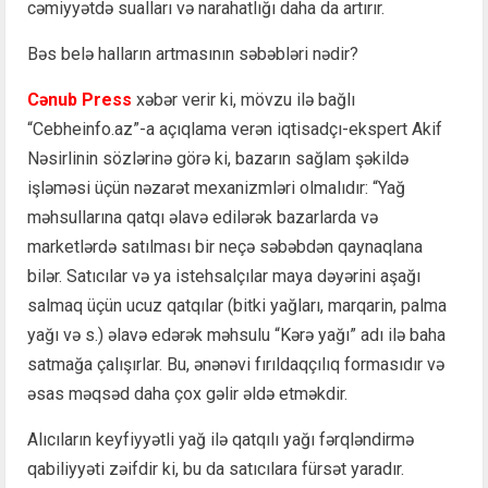
cəmiyyətdə sualları və narahatlığı daha da artırır.
Bəs belə halların artmasının səbəbləri nədir?
Cənub Press
xəbər verir ki, mövzu ilə bağlı
“Cebheinfo.az”-a açıqlama verən iqtisadçı-ekspert Akif
Nəsirlinin sözlərinə görə ki, bazarın sağlam şəkildə
işləməsi üçün nəzarət mexanizmləri olmalıdır: “Yağ
məhsullarına qatqı əlavə edilərək bazarlarda və
marketlərdə satılması bir neçə səbəbdən qaynaqlana
bilər. Satıcılar və ya istehsalçılar maya dəyərini aşağı
salmaq üçün ucuz qatqılar (bitki yağları, marqarin, palma
yağı və s.) əlavə edərək məhsulu “Kərə yağı” adı ilə baha
satmağa çalışırlar. Bu, ənənəvi fırıldaqçılıq formasıdır və
əsas məqsəd daha çox gəlir əldə etməkdir.
Alıcıların keyfiyyətli yağ ilə qatqılı yağı fərqləndirmə
qabiliyyəti zəifdir ki, bu da satıcılara fürsət yaradır.