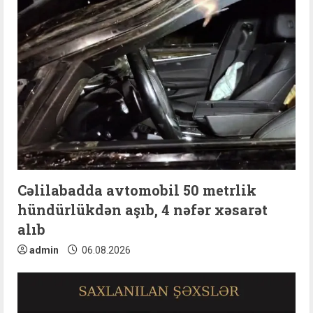
R
e
a
d
i
n
g
Cəlilabadda avtomobil 50 metrlik
hündürlükdən aşıb, 4 nəfər xəsarət
alıb
admin
06.08.2026