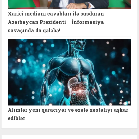
Xarici medianı cavabları ilə susduran
Azərbaycan Prezidenti – İnformasiya
savaşında da qələbə!
Alimlər yeni qaraciyər və əzələ xəstəliyi aşkar
ediblər