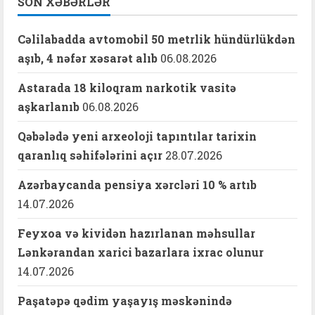
SON XƏBƏRLƏR
Cəlilabadda avtomobil 50 metrlik hündürlükdən
aşıb, 4 nəfər xəsarət alıb
06.08.2026
Astarada 18 kiloqram narkotik vasitə
aşkarlanıb
06.08.2026
Qəbələdə yeni arxeoloji tapıntılar tarixin
qaranlıq səhifələrini açır
28.07.2026
Azərbaycanda pensiya xərcləri 10 % artıb
14.07.2026
Feyxoa və kividən hazırlanan məhsullar
Lənkərandan xarici bazarlara ixrac olunur
14.07.2026
Paşatəpə qədim yaşayış məskənində