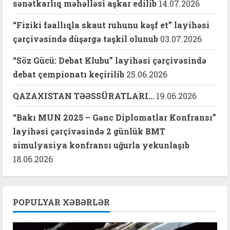
sənətkarlıq məhəlləsi aşkar edilib
14.07.2026
“Fiziki fəallıqla skaut ruhunu kəşf et” layihəsi
çərçivəsində düşərgə təşkil olunub
03.07.2026
“Söz Gücü: Debat Klubu” layihəsi çərçivəsində
debat çempionatı keçirilib
25.06.2026
QAZAXISTAN TƏƏSSÜRATLARI…
19.06.2026
“Bakı MUN 2025 – Gənc Diplomatlar Konfransı”
layihəsi çərçivəsində 2 günlük BMT
simulyasiya konfransı uğurla yekunlaşıb
18.06.2026
POPULYAR XƏBƏRLƏR