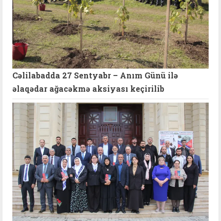
Cəlilabadda 27 Sentyabr – Anım Günü ilə
əlaqədar ağacəkmə aksiyası keçirilib