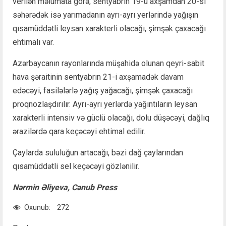
verilən məlumata görə, sentyabrın 19-u axşamdan 20-si
səhərədək isə yarımadanın ayrı-ayrı yerlərində yağışın
qısamüddətli leysan xarakterli olacağı, şimşək çaxacağı
ehtimalı var.
Azərbaycanın rayonlarında müşahidə olunan qeyri-sabit
hava şəraitinin sentyabrın 21-i axşamadək davam
edəcəyi, fasilələrlə yağış yağacağı, şimşək çaxacağı
proqnozlaşdırılır. Ayrı-ayrı yerlərdə yağıntıların leysan
xarakterli intensiv və güclü olacağı, dolu düşəcəyi, dağlıq
ərazilərdə qara keçəcəyi ehtimal edilir.
Çaylarda sululuğun artacağı, bəzi dağ çaylarından
qısamüddətli sel keçəcəyi gözlənilir.
Nərmin Əliyeva, Cənub Press
Oxunub:
272