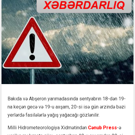
Bakıda və Abşeron yarımadasında sentyabrın 18-dən 19-
na keçən gecə və 19-u axşam, 20-si isə gün ərzində bəzi
yerlərdə fasilələrlə yağış yağacağı gözlənilir.
Milli Hidrometeorologiya Xidmətindən
Cənub Press
-ə