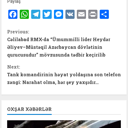
Paylaş
Facebook
WhatsApp
Telegram
Twitter
Messenger
VK
Email
Print
Shar
C
Previous:
Cəlilabad RMX-da “Ümummilli lider Heydər
o
Əliyev–Müstəqil Azərbaycan dövlətinin
n
qurucusudur” mövzusunda tədbir keçirilib
t
Next:
Tank komandirinin həyat yoldaşına son telefon
i
zəngi: Narahat olma, hər şey yaxşıdır…
n
u
OXŞAR XƏBƏRLƏR
e