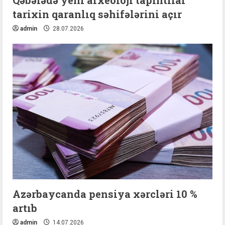
Qəbələdə yeni arxeoloji tapıntılar
tarixin qaranlıq səhifələrini açır
admin
28.07.2026
Azərbaycanda pensiya xərcləri 10 %
artıb
admin
14.07.2026