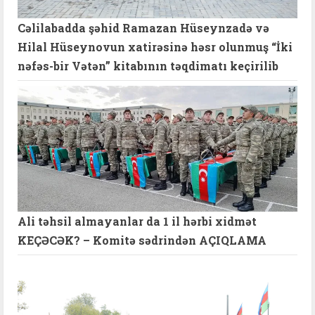
Cəlilabadda şəhid Ramazan Hüseynzadə və
Hilal Hüseynovun xatirəsinə həsr olunmuş “İki
nəfəs-bir Vətən” kitabının təqdimatı keçirilib
Ali təhsil almayanlar da 1 il hərbi xidmət
KEÇƏCƏK? – Komitə sədrindən AÇIQLAMA