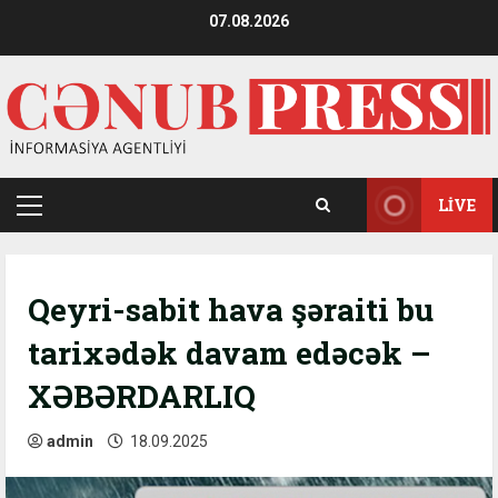
Skip
07.08.2026
to
content
LIVE
Primary
Menu
Qeyri-sabit hava şəraiti bu
tarixədək davam edəcək –
XƏBƏRDARLIQ
admin
18.09.2025