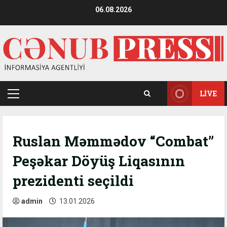
Skip
06.08.2026
to
content
LIVE
Primary
Menu
Ruslan Məmmədov “Combat”
Peşəkar Döyüş Liqasının
prezidenti seçildi
admin
13.01.2026