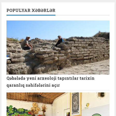
POPULYAR XƏBƏRLƏR
Qəbələdə yeni arxeoloji tapıntılar tarixin
qaranlıq səhifələrini açır