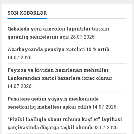
SON XƏBƏRLƏR
Qəbələdə yeni arxeoloji tapıntılar tarixin
qaranlıq səhifələrini açır
28.07.2026
Azərbaycanda pensiya xərcləri 10 % artıb
14.07.2026
Feyxoa və kividən hazırlanan məhsullar
Lənkərandan xarici bazarlara ixrac olunur
14.07.2026
Paşatəpə qədim yaşayış məskənində
sənətkarlıq məhəlləsi aşkar edilib
14.07.2026
“Fiziki fəallıqla skaut ruhunu kəşf et” layihəsi
çərçivəsində düşərgə təşkil olunub
03.07.2026