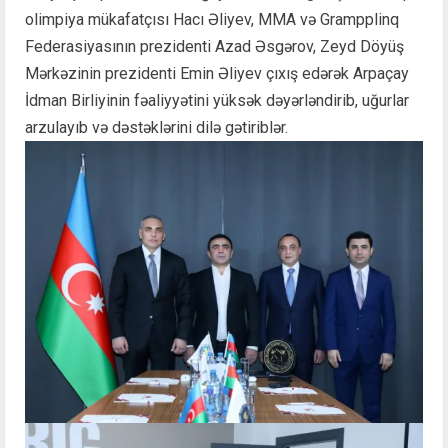
olimpiya mükafatçısı Hacı Əliyev, MMA və Grampplinq
Federasiyasının prezidenti Azad Əsgərov, Zeyd Döyüş
Mərkəzinin prezidenti Emin Əliyev çıxış edərək Arpaçay
İdman Birliyinin fəaliyyətini yüksək dəyərləndirib, uğurlar
arzulayıb və dəstəklərini dilə gətiriblər.