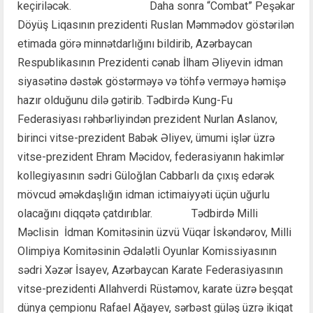
keçiriləcək. Daha sonra “Combat” Peşəkar
Döyüş Liqasının prezidenti Ruslan Məmmədov göstərilən
etimada görə minnətdarlığını bildirib, Azərbaycan
Respublikasının Prezidenti cənab İlham Əliyevin idman
siyasətinə dəstək göstərməyə və töhfə verməyə həmişə
hazır olduğunu dilə gətirib. Tədbirdə Kung-Fu
Federasiyası rəhbərliyindən prezident Nurlan Aslanov,
birinci vitse-prezident Babək Əliyev, ümumi işlər üzrə
vitse-prezident Ehram Məcidov, federasiyanın hakimlər
kollegiyasının sədri Güloğlan Cabbarlı da çıxış edərək
mövcud əməkdaşlığın idman ictimaiyyəti üçün uğurlu
olacağını diqqətə çatdırıblar. Tədbirdə Milli
Məclisin İdman Komitəsinin üzvü Vüqar İskəndərov, Milli
Olimpiya Komitəsinin Ədalətli Oyunlar Komissiyasının
sədri Xəzər İsayev, Azərbaycan Karate Federasiyasının
vitse-prezidenti Allahverdi Rüstəmov, karate üzrə beşqat
dünya çempionu Rafael Ağayev, sərbəst güləş üzrə ikiqat