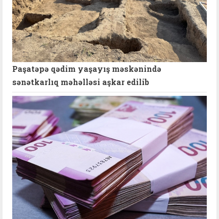
Paşatəpə qədim yaşayış məskənində
sənətkarlıq məhəlləsi aşkar edilib