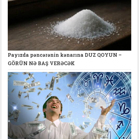
Payızda pəncərənin kənarına DUZ QOYUN –
GÖRÜN NƏ BAŞ VERƏCƏK