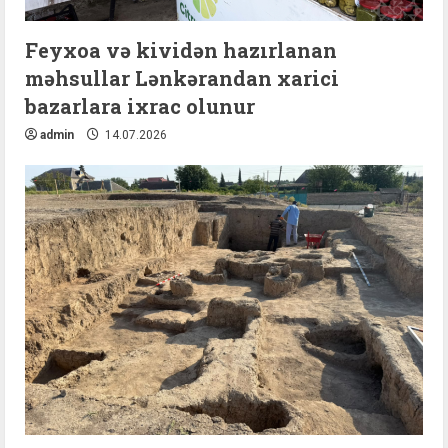
Feyxoa və kividən hazırlanan
məhsullar Lənkərandan xarici
bazarlara ixrac olunur
admin
14.07.2026