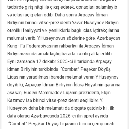
tədbirdə giriş nitqi ilə çıxış edərək, qonaqları salamlayıb
və iclası açıq elan edib. Daha sonra Arpaçay İdman
Birliyinin birinci vitse-prezidenti Yavər Hüseynov Birliyin
ötənilki fəaliyyəti və yeniliklərlə bağlı iclas iştirakçılarına
məlumat verib. Y.Huseynovun sözlərinə görə, Azərbaycan
Kung- Fu Federasiyasının rəhbərliyi ilə Arpaçay İdman
Birliyi arasında əməkdaşlıq barədə razılıq əldə edilib.
Eyni zamanda 17 dekabr 2025-ci il tarixində Arpaçay
İdman Birliyinin tərkibində “Combat” Peşəkar Döyüş
Liqasının yaradılması barədə məlumat verən Y.Huseynov
deyib ki, Arpaçay İdman Birliyinin İdarə Heyətinin qərarına
əsasən, Ruslan Məmmədov Liqanın prezidenti, Elçin
Kazımov isə birinci vitse-prezidenti seçiliblər. Y.
Hüseynov daha bir məlumatı da diqqətə çatdırıb ki , ilk
dəfə olaraq Azərbaycanda 2026-cı ilin aprel ayında
“Combat” Peşəkar Döyüş Liqasının birinci çempionatı