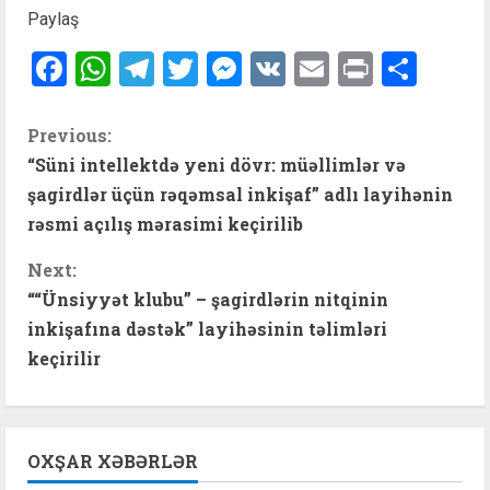
Paylaş
Facebook
WhatsApp
Telegram
Twitter
Messenger
VK
Email
Print
Shar
C
Previous:
“Süni intellektdə yeni dövr: müəllimlər və
o
şagirdlər üçün rəqəmsal inkişaf” adlı layihənin
n
rəsmi açılış mərasimi keçirilib
t
Next:
““Ünsiyyət klubu” – şagirdlərin nitqinin
i
inkişafına dəstək” layihəsinin təlimləri
keçirilir
n
u
e
OXŞAR XƏBƏRLƏR