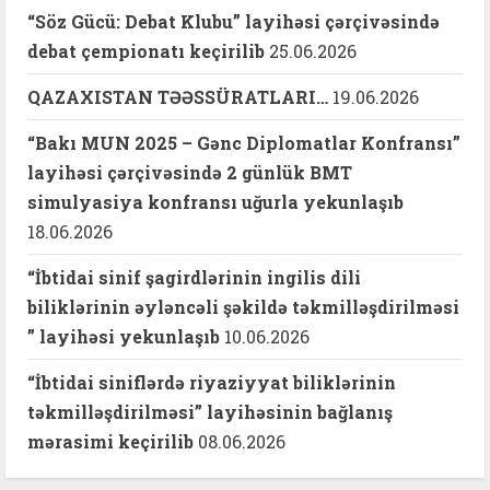
“Söz Gücü: Debat Klubu” layihəsi çərçivəsində
debat çempionatı keçirilib
25.06.2026
QAZAXISTAN TƏƏSSÜRATLARI…
19.06.2026
“Bakı MUN 2025 – Gənc Diplomatlar Konfransı”
layihəsi çərçivəsində 2 günlük BMT
simulyasiya konfransı uğurla yekunlaşıb
18.06.2026
“İbtidai sinif şagirdlərinin ingilis dili
biliklərinin əyləncəli şəkildə təkmilləşdirilməsi
” layihəsi yekunlaşıb
10.06.2026
“İbtidai siniflərdə riyaziyyat biliklərinin
təkmilləşdirilməsi” layihəsinin bağlanış
mərasimi keçirilib
08.06.2026