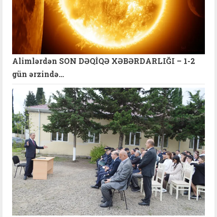
Alimlərdən SON DƏQİQƏ XƏBƏRDARLIĞI – 1-2
gün ərzində…