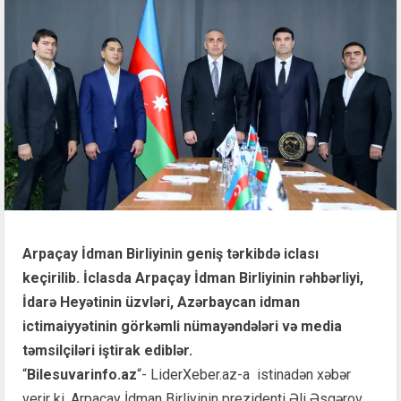
Arpaçay İdman Birliyinin geniş tərkibdə iclası
keçirilib. İclasda Arpaçay İdman Birliyinin rəhbərliyi,
İdarə Heyətinin üzvləri, Azərbaycan idman
ictimaiyyətinin görkəmli nümayəndələri və media
təmsilçiləri iştirak ediblər.
“
Bilesuvarinfo.az
“- LiderXeber.az-a istinadən xəbər
verir ki, Arpaçay İdman Birliyinin prezidenti Əli Əsgərov