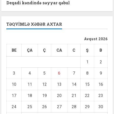
Deqadi kəndində səyyar qəbul
TƏQVIMLƏ XƏBƏR AXTAR
Avqust 2026
BE
ÇA
Ç
CA
C
Ş
B
1
2
3
4
5
6
7
8
9
10
11
12
13
14
15
16
17
18
19
20
21
22
23
24
25
26
27
28
29
30