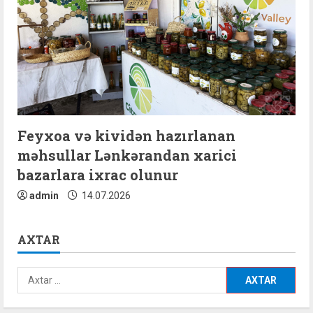
Feyxoa və kividən hazırlanan
məhsullar Lənkərandan xarici
bazarlara ixrac olunur
admin
14.07.2026
AXTAR
Axtarış: