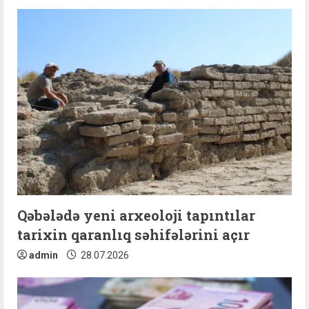
R
e
a
d
i
n
g
Qəbələdə yeni arxeoloji tapıntılar
tarixin qaranlıq səhifələrini açır
admin
28.07.2026