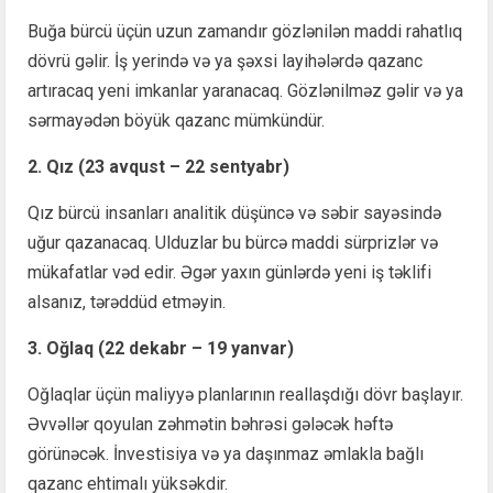
Buğa bürcü üçün uzun zamandır gözlənilən maddi rahatlıq
dövrü gəlir. İş yerində və ya şəxsi layihələrdə qazanc
artıracaq yeni imkanlar yaranacaq. Gözlənilməz gəlir və ya
sərmayədən böyük qazanc mümkündür.
2. Qız (23 avqust – 22 sentyabr)
Qız bürcü insanları analitik düşüncə və səbir sayəsində
uğur qazanacaq. Ulduzlar bu bürcə maddi sürprizlər və
mükafatlar vəd edir. Əgər yaxın günlərdə yeni iş təklifi
alsanız, tərəddüd etməyin.
3. Oğlaq (22 dekabr – 19 yanvar)
Oğlaqlar üçün maliyyə planlarının reallaşdığı dövr başlayır.
Əvvəllər qoyulan zəhmətin bəhrəsi gələcək həftə
görünəcək. İnvestisiya və ya daşınmaz əmlakla bağlı
qazanc ehtimalı yüksəkdir.