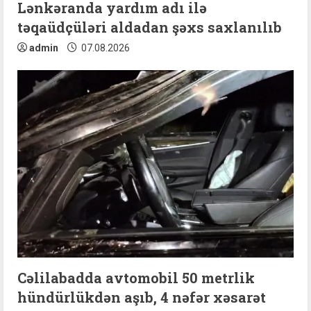
n
Lənkəranda yardım adı ilə
təqaüdçüləri aldadan şəxs saxlanılıb
g
admin
07.08.2026
Cəlilabadda avtomobil 50 metrlik
hündürlükdən aşıb, 4 nəfər xəsarət