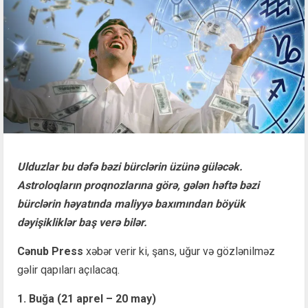
Ulduzlar bu dəfə bəzi bürclərin üzünə güləcək.
Astroloqların proqnozlarına görə, gələn həftə bəzi
bürclərin həyatında maliyyə baxımından böyük
dəyişikliklər baş verə bilər.
Cənub Press
xəbər verir ki, şans, uğur və gözlənilməz
gəlir qapıları açılacaq.
1. Buğa (21 aprel – 20 may)