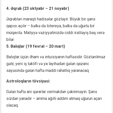
4. Əqrəb (23 oktyabr – 21 noyabr)
Əqrəbləri maraqlı hadisələr gözləyir. Böyük bir şans
qapısı açılır – bəlkə də lotereya, bəlkə də uğurlu bir
müqavilə. Maliyyə vəziyyətinizdə ciddi irəliləyiş baş verə
bilər.
5. Balıqlar (19 fevral – 20 mart)
Balıqlar üçün ilham və intuisiyanın həftəsidir. Gözlənilməz
gəlir, yeni iş təklifi və ya layihədən gələn qazanc
sayəsində gələn həftə maddi rahatlıq yaranacaq.
Astroloqların tövsiyəsi:
Gələn həftə ani qərarlar verməkdən çəkinməyin. Şans
sizdən yanadır – amma ağıllı addım atmaq uğurun açarı
olacaq.