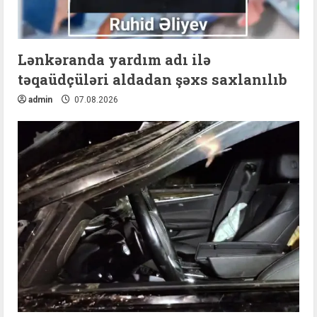
Lənkəranda yardım adı ilə
təqaüdçüləri aldadan şəxs saxlanılıb
admin
07.08.2026