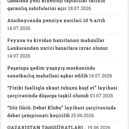
Qəbələdə yeni arxeoloji tapıntılar tarixin
qaranlıq səhifələrini açır
28.07.2026
Azərbaycanda pensiya xərcləri 10 % artıb
14.07.2026
Feyxoa və kividən hazırlanan məhsullar
Lənkərandan xarici bazarlara ixrac olunur
14.07.2026
Paşatəpə qədim yaşayış məskənində
sənətkarlıq məhəlləsi aşkar edilib
14.07.2026
“Fiziki fəallıqla skaut ruhunu kəşf et” layihəsi
çərçivəsində düşərgə təşkil olunub
03.07.2026
“Söz Gücü: Debat Klubu” layihəsi çərçivəsində
debat çempionatı keçirilib
25.06.2026
QAZAXISTAN TƏƏSSÜRATLARI…
19.06.2026