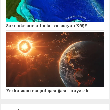
Sakit okeanın altında sensasiyalı KƏŞF
Yer kürəsini maqnit qasırğası bürüyəcək