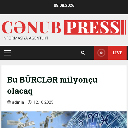
Skip
08.08.2026
to
content
LIVE
Primary
Menu
Bu BÜRCLƏR milyonçu
olacaq
admin
12.10.2025