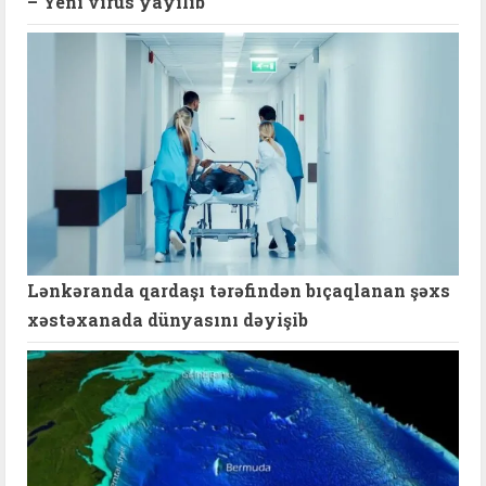
– Yeni virus yayılıb
Lənkəranda qardaşı tərəfindən bıçaqlanan şəxs
xəstəxanada dünyasını dəyişib