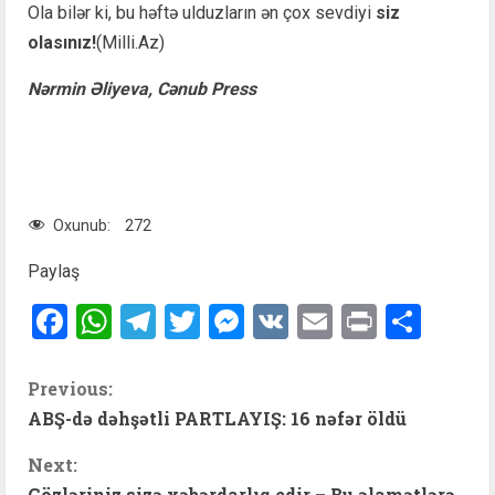
Ola bilər ki, bu həftə ulduzların ən çox sevdiyi
siz
olasınız!
(Milli.Az)
Nərmin Əliyeva, Cənub Press
Oxunub:
272
Paylaş
Facebook
WhatsApp
Telegram
Twitter
Messenger
VK
Email
Print
Shar
C
Previous:
ABŞ-də dəhşətli PARTLAYIŞ: 16 nəfər öldü
o
Next:
n
Gözləriniz sizə xəbərdarlıq edir – Bu əlamətlərə