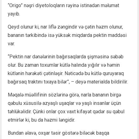
“Origo” nəşri diyetoloqların rəyinə istinadən məlumat
yayıb.
Qeyd olunur ki, nar liflə zəngindir və çətin həzm olunur,
bananın tərkibində isə yüksək miqdarda pektin maddəsi
var.
“Pektin nar dənələrinin bağırsaqlarda şişməsinə səbəb
olur. Bu zaman toxumlar kütlə halında yığılır və həmin
kütlənin hərəkəti çətinləşir. Nəticədə bu kütlə quruyaraq
bağırsaq traktını tıxaya bilər”, – deyə materialda bildirilir.
Məqalə müəllifinin sözlərinə görə, narla bananın birgə
qəbulu xüsusilə azyaşlı uşaqlar və yaşlı insanlar üçün
təhlükəlidir. Çünki onlar çox vaxt kifayət qədər su qəbul
etmirlər ki, bu da həzmi ləngidir.
Bundan əlavə, oxşar təsir göstərə biləcək başqa