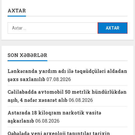
AXTAR
Axtarış:
SON XƏBƏRLƏR
Lənkəranda yardım adı ilə təqaüdçüləri aldadan
şəxs saxlanılıb
07.08.2026
Cəlilabadda avtomobil 50 metrlik hündürlükdən
aşıb, 4 nəfər xəsarət alıb
06.08.2026
Astarada 18 kiloqram narkotik vasitə
aşkarlanıb
06.08.2026
Qəbələdə yeni arxeoloji tapıntılar tarixin