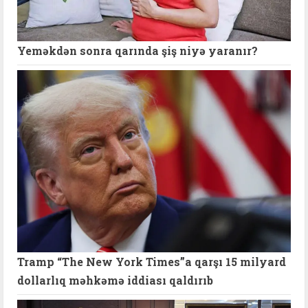
Yeməkdən sonra qarında şiş niyə yaranır?
Tramp “The New York Times”a qarşı 15 milyard
dollarlıq məhkəmə iddiası qaldırıb