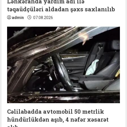
n
Lənkəranda yardım adı ilə
təqaüdçüləri aldadan şəxs saxlanılıb
g
admin
07.08.2026
Cəlilabadda avtomobil 50 metrlik
hündürlükdən aşıb, 4 nəfər xəsarət