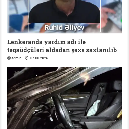
Lənkəranda yardım adı ilə
təqaüdçüləri aldadan şəxs saxlanılıb
admin
07.08.2026