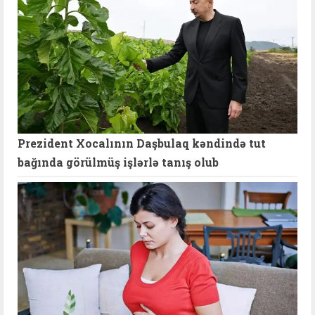
Prezident Xocalının Daşbulaq kəndində tut
bağında görülmüş işlərlə tanış olub