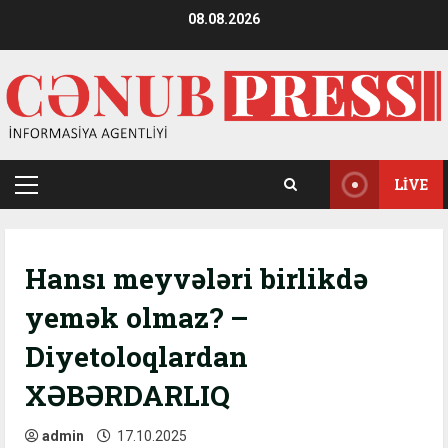
Skip
08.08.2026
to
content
LIVE
Primary
Menu
Hansı meyvələri birlikdə
yemək olmaz? –
Diyetoloqlardan
XƏBƏRDARLIQ
admin
17.10.2025