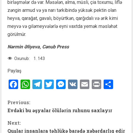
birləşmələr də var. Məsələn, alma, müsli, çia toxumu, liflə
zəngin armud və ya narı tərkibində yüksək pektin olan
heyva, qarağat, gavalı, böyürtkən, qarğıdalı və ərik kimi
meyvə və giləmeyvələrlə eyni vaxtda yemək məsləhət
görülmür.
Nərmin Əliyeva, Cənub Press
Oxunub:
1. 143
Paylaş
Facebook
WhatsApp
Telegram
Twitter
Messenger
VK
Email
Print
Shar
C
Previous:
Evdəki bu əşyalar ölülərin ruhunu saxlayır
o
Next:
n
Quşlar insanlara təhlükə barədə xəbərdarlıq edir