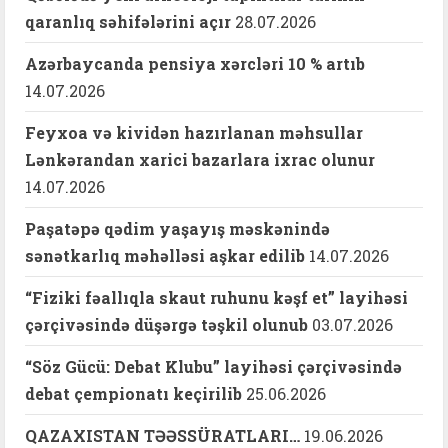
qaranlıq səhifələrini açır
28.07.2026
Azərbaycanda pensiya xərcləri 10 % artıb
14.07.2026
Feyxoa və kividən hazırlanan məhsullar
Lənkərandan xarici bazarlara ixrac olunur
14.07.2026
Paşatəpə qədim yaşayış məskənində
sənətkarlıq məhəlləsi aşkar edilib
14.07.2026
“Fiziki fəallıqla skaut ruhunu kəşf et” layihəsi
çərçivəsində düşərgə təşkil olunub
03.07.2026
“Söz Gücü: Debat Klubu” layihəsi çərçivəsində
debat çempionatı keçirilib
25.06.2026
QAZAXISTAN TƏƏSSÜRATLARI…
19.06.2026