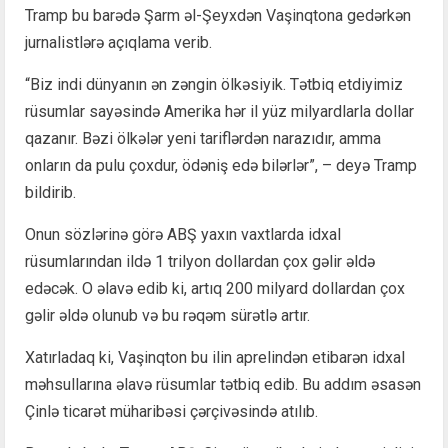
Tramp bu barədə Şarm əl-Şeyxdən Vaşinqtona gedərkən
jurnalistlərə açıqlama verib.
“Biz indi dünyanın ən zəngin ölkəsiyik. Tətbiq etdiyimiz
rüsumlar sayəsində Amerika hər il yüz milyardlarla dollar
qazanır. Bəzi ölkələr yeni tariflərdən narazıdır, amma
onların da pulu çoxdur, ödəniş edə bilərlər”, – deyə Tramp
bildirib.
Onun sözlərinə görə ABŞ yaxın vaxtlarda idxal
rüsumlarından ildə 1 trilyon dollardan çox gəlir əldə
edəcək. O əlavə edib ki, artıq 200 milyard dollardan çox
gəlir əldə olunub və bu rəqəm sürətlə artır.
Xatırladaq ki, Vaşinqton bu ilin aprelindən etibarən idxal
məhsullarına əlavə rüsumlar tətbiq edib. Bu addım əsasən
Çinlə ticarət müharibəsi çərçivəsində atılıb.