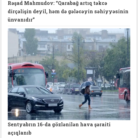
Rəşad Mahmudov: “Qarabağ artıq təkcə
dirçəlişin deyil, həm də gələcəyin səhiyyəsinin
ünvanıdır”
Sentyabrın 16-da gözlənilən hava şəraiti
açıqlanıb