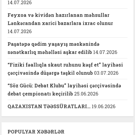
14.07.2026
Feyxoa və kividən hazırlanan məhsullar
Lənkərandan xarici bazarlara ixrac olunur
14.07.2026
Paşatəpə qədim yaşayış məskənində
sənətkarlıq məhəlləsi aşkar edilib
14.07.2026
“Fiziki fəallıqla skaut ruhunu kəşf et” layihəsi
çərçivəsində düşərgə təşkil olunub
03.07.2026
“Söz Gücü: Debat Klubu” layihəsi çərçivəsində
debat çempionatı keçirilib
25.06.2026
QAZAXISTAN TƏƏSSÜRATLARI…
19.06.2026
POPULYAR XƏBƏRLƏR