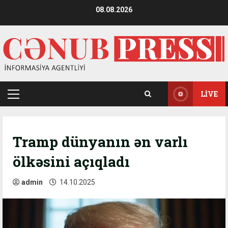
Skip
08.08.2026
to
content
LIVE
Primary
Menu
Tramp dünyanın ən varlı
ölkəsini açıqladı
admin
14.10.2025