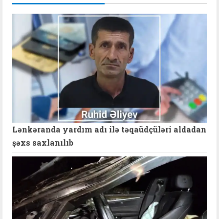
Lənkəranda yardım adı ilə təqaüdçüləri aldadan
şəxs saxlanılıb