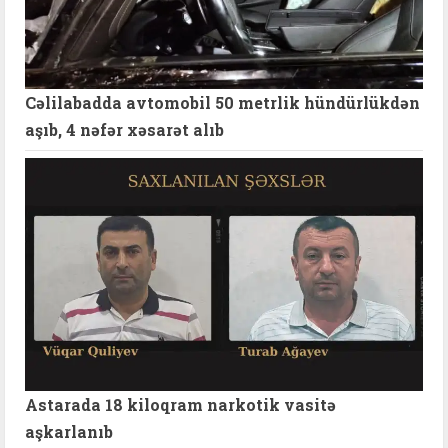
Cəlilabadda avtomobil 50 metrlik hündürlükdən
aşıb, 4 nəfər xəsarət alıb
Astarada 18 kiloqram narkotik vasitə
aşkarlanıb