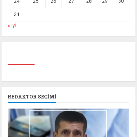
24
25
26
27
28
29
30
31
« İyl
REDAKTOR SEÇIMI