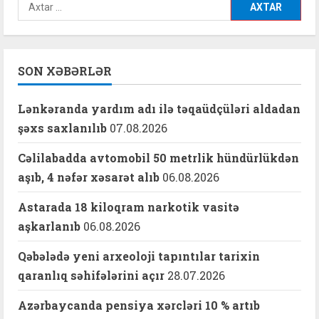
Axtarış:
SON XƏBƏRLƏR
Lənkəranda yardım adı ilə təqaüdçüləri aldadan
şəxs saxlanılıb
07.08.2026
Cəlilabadda avtomobil 50 metrlik hündürlükdən
aşıb, 4 nəfər xəsarət alıb
06.08.2026
Astarada 18 kiloqram narkotik vasitə
aşkarlanıb
06.08.2026
Qəbələdə yeni arxeoloji tapıntılar tarixin
qaranlıq səhifələrini açır
28.07.2026
Azərbaycanda pensiya xərcləri 10 % artıb