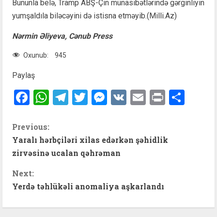
Bununla belə, Tramp ABŞ-Çin münasibətlərində gərginliyin
yumşaldıla biləcəyini də istisna etməyib.(Milli.Az)
Nərmin Əliyeva, Cənub Press
Oxunub:
945
Paylaş
Facebook
WhatsApp
Telegram
Twitter
Messenger
VK
Email
Print
Shar
C
Previous:
Yaralı hərbçiləri xilas edərkən şəhidlik
o
zirvəsinə ucalan qəhrəman
n
Next:
t
Yerdə təhlükəli anomaliya aşkarlandı
i