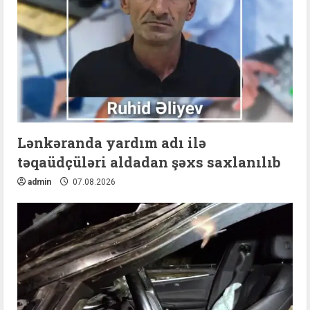
Lənkəranda yardım adı ilə
təqaüdçüləri aldadan şəxs saxlanılıb
admin
07.08.2026