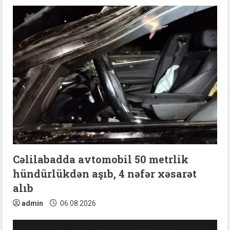
Cəlilabadda avtomobil 50 metrlik
hündürlükdən aşıb, 4 nəfər xəsarət
alıb
admin
06.08.2026