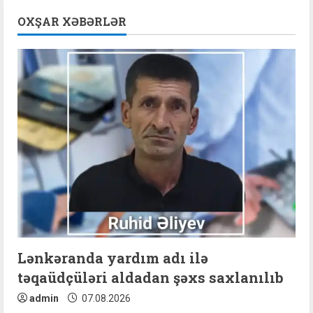
n
OXŞAR XƏBƏRLƏR
u
e
R
e
a
d
i
n
Lənkəranda yardım adı ilə
təqaüdçüləri aldadan şəxs saxlanılıb
g
admin
07.08.2026