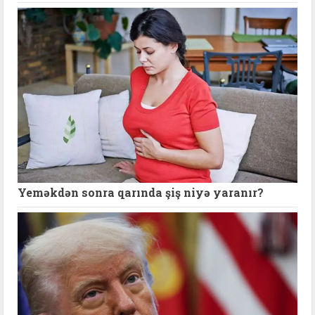
Yeməkdən sonra qarında şiş niyə yaranır?