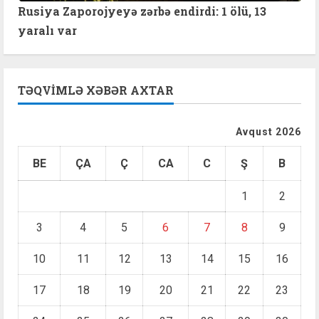
Rusiya Zaporojyeyə zərbə endirdi: 1 ölü, 13
yaralı var
TƏQVIMLƏ XƏBƏR AXTAR
Avqust 2026
BE
ÇA
Ç
CA
C
Ş
B
1
2
3
4
5
6
7
8
9
10
11
12
13
14
15
16
17
18
19
20
21
22
23