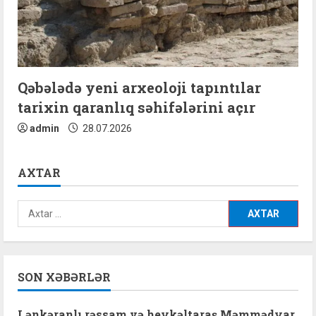
Qəbələdə yeni arxeoloji tapıntılar
tarixin qaranlıq səhifələrini açır
admin
28.07.2026
AXTAR
Axtarış:
SON XƏBƏRLƏR
Lənkəranlı rəssam və heykəltaraş Məmmədyar