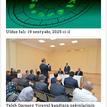
Ulduz falı: 19 sentyabr, 2025-ci il
Taleh Qaraşov Viravul kəndinin sakinlərinin