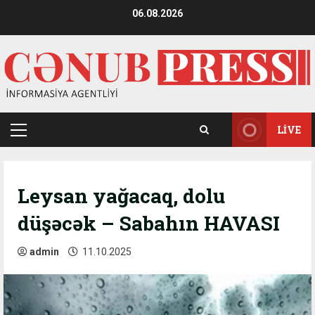
Skip
06.08.2026
to
content
LIVE
Primary
Menu
Leysan yağacaq, dolu
düşəcək – Sabahın HAVASI
admin
11.10.2025