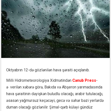
Oktyabrın 12-də gözlənilən hava şəraiti açıqlanıb.
Milli Hidrometeorologiya Xidmətindən
Cənub Press
-
ə verilən xəbərə görə, Bakıda və Abşeron yarımadasında
hava şəraitinin dəyişkən buludlu olacağı, arabir tutulacağı,
əsasən yağmursuz keçəcəyi, gecə və səhər bəzi yerlərdə
duman olacağı gözlənilir. Şimal-qərb küləyi gündüz