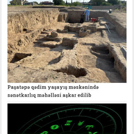
Paşatəpə qədim yaşayış məskənində
sənətkarlıq məhəlləsi aşkar edilib