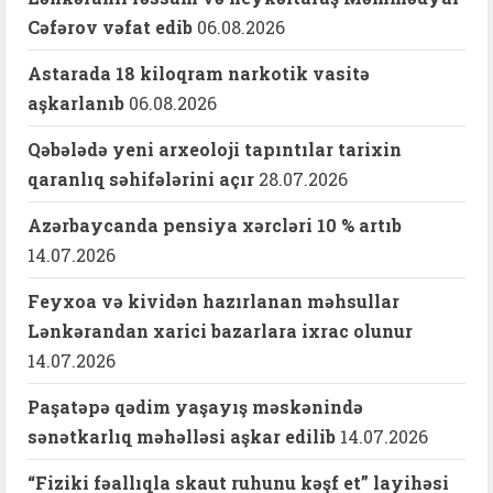
Cəfərov vəfat edib
06.08.2026
Astarada 18 kiloqram narkotik vasitə
aşkarlanıb
06.08.2026
Qəbələdə yeni arxeoloji tapıntılar tarixin
qaranlıq səhifələrini açır
28.07.2026
Azərbaycanda pensiya xərcləri 10 % artıb
14.07.2026
Feyxoa və kividən hazırlanan məhsullar
Lənkərandan xarici bazarlara ixrac olunur
14.07.2026
Paşatəpə qədim yaşayış məskənində
sənətkarlıq məhəlləsi aşkar edilib
14.07.2026
“Fiziki fəallıqla skaut ruhunu kəşf et” layihəsi