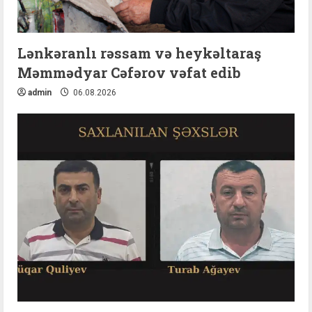
Lənkəranlı rəssam və heykəltaraş
Məmmədyar Cəfərov vəfat edib
admin
06.08.2026