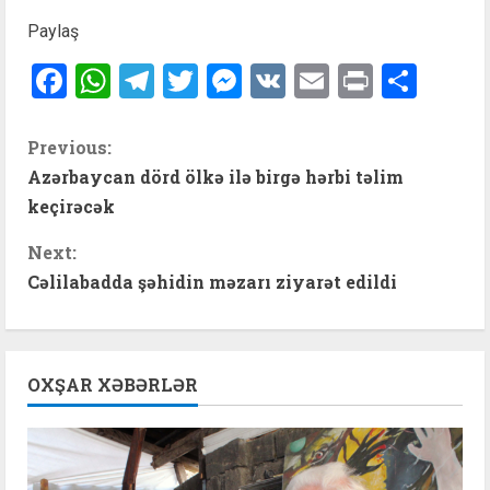
Paylaş
Facebook
WhatsApp
Telegram
Twitter
Messenger
VK
Email
Print
Shar
C
Previous:
Azərbaycan dörd ölkə ilə birgə hərbi təlim
o
keçirəcək
n
Next:
t
Cəlilabadda şəhidin məzarı ziyarət edildi
i
n
OXŞAR XƏBƏRLƏR
u
e