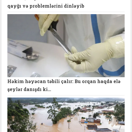
qayğı və problemlərini dinləyib
Həkim həyəcan təbili çalır: Bu orqan haqda elə
şeylər danışdı ki…