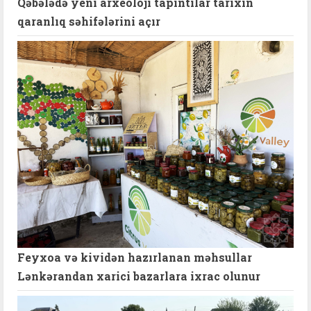
Qəbələdə yeni arxeoloji tapıntılar tarixin
qaranlıq səhifələrini açır
Feyxoa və kividən hazırlanan məhsullar
Lənkərandan xarici bazarlara ixrac olunur