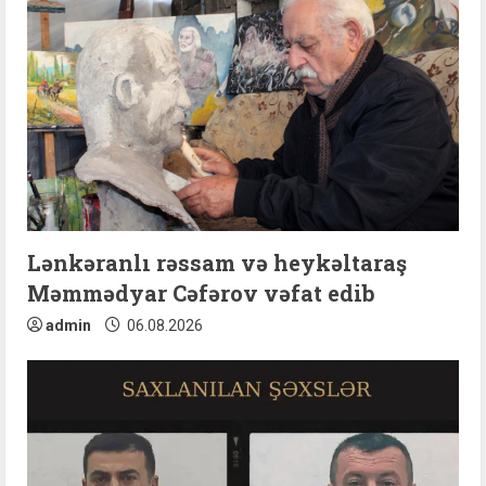
R
e
a
d
i
n
Lənkəranlı rəssam və heykəltaraş
Məmmədyar Cəfərov vəfat edib
g
admin
06.08.2026