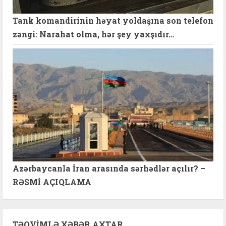
Tank komandirinin həyat yoldaşına son telefon
zəngi: Narahat olma, hər şey yaxşıdır…
Azərbaycanla İran arasında sərhədlər açılır? –
RƏSMİ AÇIQLAMA
TƏQVIMLƏ XƏBƏR AXTAR