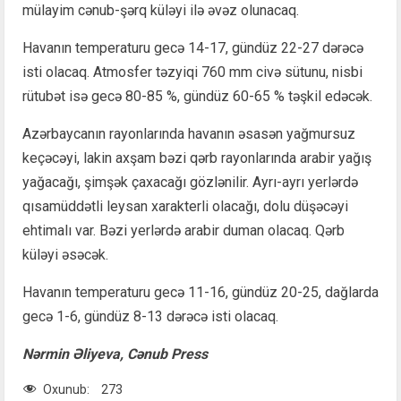
mülayim cənub-şərq küləyi ilə əvəz olunacaq.
Havanın temperaturu gecə 14-17, gündüz 22-27 dərəcə
isti olacaq. Atmosfer təzyiqi 760 mm civə sütunu, nisbi
rütubət isə gecə 80-85 %, gündüz 60-65 % təşkil edəcək.
Azərbaycanın rayonlarında havanın əsasən yağmursuz
keçəcəyi, lakin axşam bəzi qərb rayonlarında arabir yağış
yağacağı, şimşək çaxacağı gözlənilir. Ayrı-ayrı yerlərdə
qısamüddətli leysan xarakterli olacağı, dolu düşəcəyi
ehtimalı var. Bəzi yerlərdə arabir duman olacaq. Qərb
küləyi əsəcək.
Havanın temperaturu gecə 11-16, gündüz 20-25, dağlarda
gecə 1-6, gündüz 8-13 dərəcə isti olacaq.
Nərmin Əliyeva, Cənub Press
Oxunub:
273