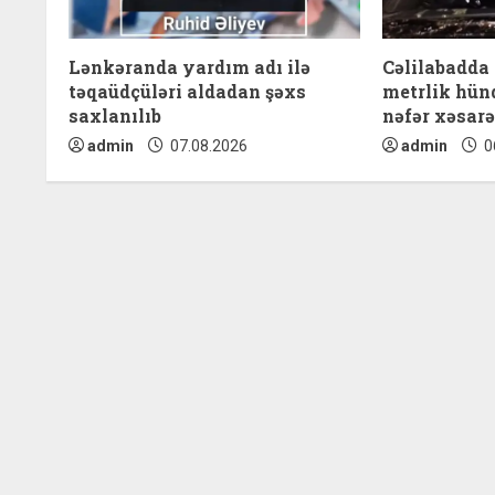
R
e
Lənkəranda yardım adı ilə
Cəlilabadda
a
təqaüdçüləri aldadan şəxs
metrlik hünd
saxlanılıb
nəfər xəsarə
d
admin
07.08.2026
admin
0
i
n
g