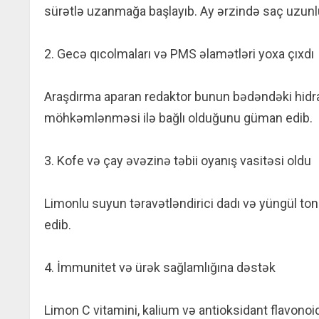
sürətlə uzanmağa başlayıb. Ay ərzində saç uzunl
2. Gecə qıcolmaları və PMS əlamətləri yoxa çıxdı
Araşdırma aparan redaktor bunun bədəndəki hidra
möhkəmlənməsi ilə bağlı olduğunu güman edib.
3. Kofe və çay əvəzinə təbii oyanış vasitəsi oldu
Limonlu suyun təravətləndirici dadı və yüngül t
edib.
4. İmmunitet və ürək sağlamlığına dəstək
Limon C vitamini, kalium və antioksidant flavono