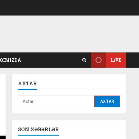
QIMIZDA
LIVE
AXTAR
Axtarış:
SON XƏBƏRLƏR