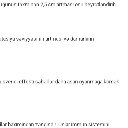
uğunun təxminən 2,5 sm artması onu heyrətləndirib.
tasiya səviyyəsinin artması və damarların
onusverici effekti səhərlər daha asan oyanmağa kömək
idlər baxımından zəngindir. Onlar immun sistemini