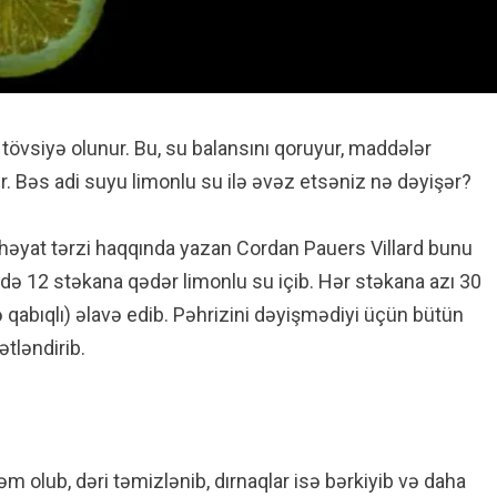
tövsiyə olunur. Bu, su balansını qoruyur, maddələr
ır. Bəs adi suyu limonlu su ilə əvəz etsəniz nə dəyişər?
 həyat tərzi haqqında yazan Cordan Pauers Villard bunu
ndə 12 stəkana qədər limonlu su içib. Hər stəkana azı 30
və qabıqlı) əlavə edib. Pəhrizini dəyişmədiyi üçün bütün
ətləndirib.
m olub, dəri təmizlənib, dırnaqlar isə bərkiyib və daha