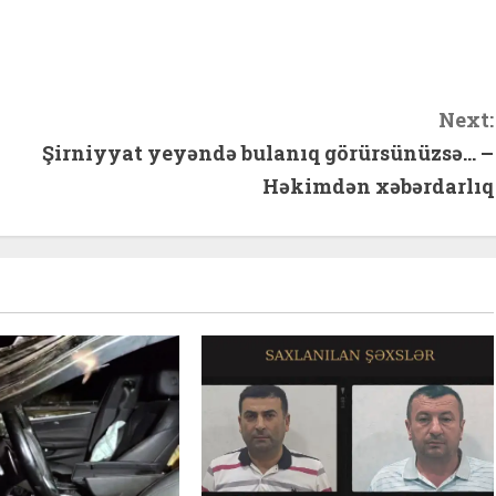
hare
Next:
Şirniyyat yeyəndə bulanıq görürsünüzsə… –
Həkimdən xəbərdarlıq