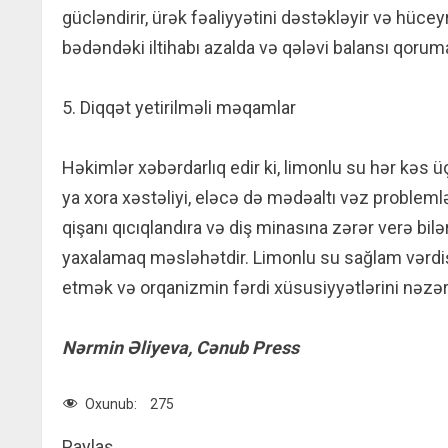
gücləndirir, ürək fəaliyyətini dəstəkləyir və hüc
bədəndəki iltihabı azalda və qələvi balansı qoru
5. Diqqət yetirilməli məqamlar
Həkimlər xəbərdarlıq edir ki, limonlu su hər kəs 
ya xora xəstəliyi, eləcə də mədəaltı vəz problemləri
qişanı qıcıqlandıra və diş minasına zərər verə bil
yaxalamaq məsləhətdir. Limonlu su sağlam vərdişə 
etmək və orqanizmin fərdi xüsusiyyətlərini nəzər
Nərmin Əliyeva, Cənub Press
Oxunub:
275
Paylaş