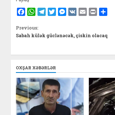
Facebook
WhatsApp
Telegram
Twitter
Messenger
VK
Email
Print
S
C
Previous:
Sabah külək güclənəcək, çiskin olacaq
o
n
t
OXŞAR XƏBƏRLƏR
i
n
u
e