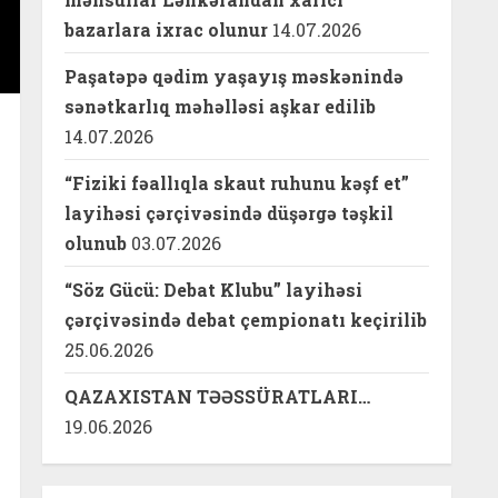
bazarlara ixrac olunur
14.07.2026
Paşatəpə qədim yaşayış məskənində
sənətkarlıq məhəlləsi aşkar edilib
14.07.2026
“Fiziki fəallıqla skaut ruhunu kəşf et”
layihəsi çərçivəsində düşərgə təşkil
olunub
03.07.2026
“Söz Gücü: Debat Klubu” layihəsi
çərçivəsində debat çempionatı keçirilib
25.06.2026
QAZAXISTAN TƏƏSSÜRATLARI…
19.06.2026