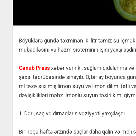
Böyüklərə gündə təxminən iki litr təmiz su içmək 
mübadiləsini və həzm sisteminin işini yaxşılaşdır
Cənub Press
xəbər verir ki, sağlam qidalanma və
şəxsi təcrübəsində sınayıb. O, bir ay boyunca gü
ml təzə sıxılmış limon suyu və limon dilimi (ətli 
dəyişiklikləri məhz limonlu suyun təsiri kimi qiym
1. Dəri, saç və dırnaqların vəziyyəti yaxşılaşdı
Bir neçə həftə ərzində saçlar daha qalın və möhkə