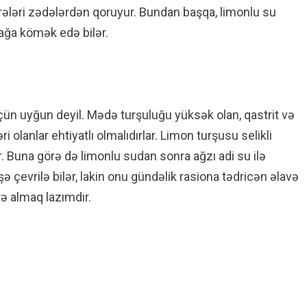
eyrələri zədələrdən qoruyur. Bundan başqa, limonlu su
mağa kömək edə bilər.
üçün uyğun deyil. Mədə turşuluğu yüksək olan, qastrit və
 olanlar ehtiyatlı olmalıdırlar. Limon turşusu selikli
ər. Buna görə də limonlu sudan sonra ağzı adi su ilə
çevrilə bilər, lakin onu gündəlik rasiona tədricən əlavə
ə almaq lazımdır.