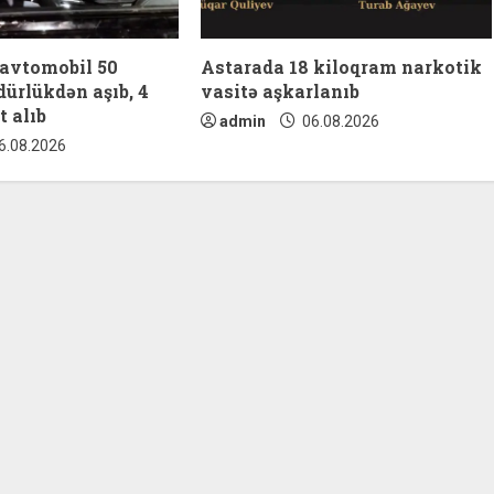
 avtomobil 50
Astarada 18 kiloqram narkotik
ürlükdən aşıb, 4
vasitə aşkarlanıb
t alıb
admin
06.08.2026
6.08.2026