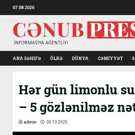
Skip
07.08.2026
to
content
ANA SƏHİFƏ
ÖLKƏ
DÜNYA
CƏMIYYƏT
Hər gün limonlu su
– 5 gözlənilməz nə
admin
05.10.2025