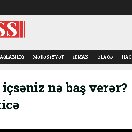
SAĞLAMLIQ
MƏDƏNIYYƏT
İDMAN
ƏLAQƏ
HAQ
 içsəniz nə baş verər?
ticə