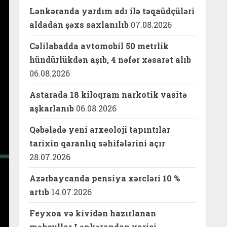
Lənkəranda yardım adı ilə təqaüdçüləri
aldadan şəxs saxlanılıb
07.08.2026
Cəlilabadda avtomobil 50 metrlik
hündürlükdən aşıb, 4 nəfər xəsarət alıb
06.08.2026
Astarada 18 kiloqram narkotik vasitə
aşkarlanıb
06.08.2026
Qəbələdə yeni arxeoloji tapıntılar
tarixin qaranlıq səhifələrini açır
28.07.2026
Azərbaycanda pensiya xərcləri 10 %
artıb
14.07.2026
Feyxoa və kividən hazırlanan
məhsullar Lənkərandan xarici