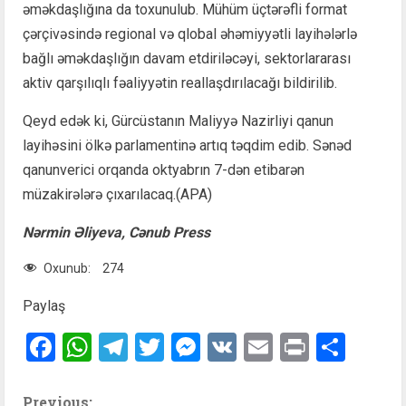
əməkdaşlığına da toxunulub. Mühüm üçtərəfli format
çərçivəsində regional və qlobal əhəmiyyətli layihələrlə
bağlı əməkdaşlığın davam etdiriləcəyi, sektorlararası
aktiv qarşılıqlı fəaliyyətin reallaşdırılacağı bildirilib.
Qeyd edək ki, Gürcüstanın Maliyyə Nazirliyi qanun
layihəsini ölkə parlamentinə artıq təqdim edib. Sənəd
qanunverici orqanda oktyabrın 7-dən etibarən
müzakirələrə çıxarılacaq.(APA)
Nərmin Əliyeva, Cənub Press
Oxunub:
274
Paylaş
Facebook
WhatsApp
Telegram
Twitter
Messenger
VK
Email
Print
Shar
Previous: