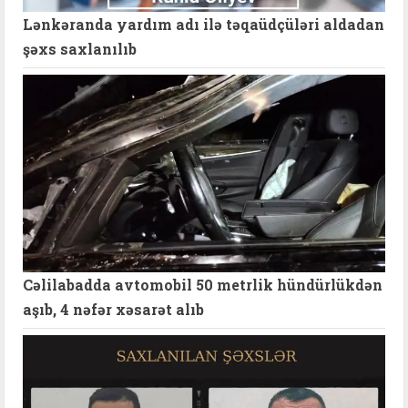
Lənkəranda yardım adı ilə təqaüdçüləri aldadan
şəxs saxlanılıb
Cəlilabadda avtomobil 50 metrlik hündürlükdən
aşıb, 4 nəfər xəsarət alıb