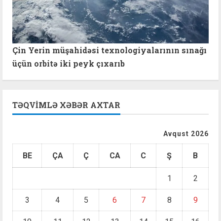
Çin Yerin müşahidəsi texnologiyalarının sınağı
üçün orbitə iki peyk çıxarıb
TƏQVIMLƏ XƏBƏR AXTAR
Avqust 2026
BE
ÇA
Ç
CA
C
Ş
B
1
2
3
4
5
6
7
8
9