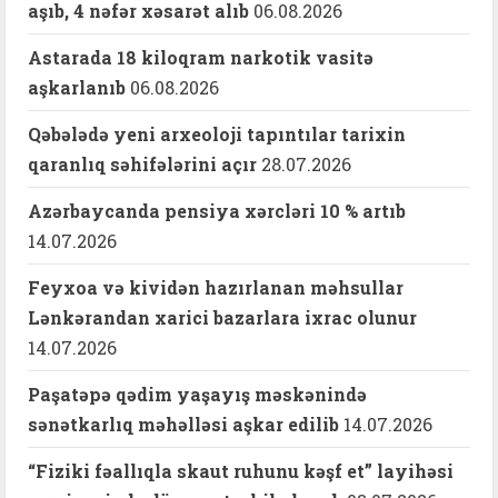
aşıb, 4 nəfər xəsarət alıb
06.08.2026
Astarada 18 kiloqram narkotik vasitə
aşkarlanıb
06.08.2026
Qəbələdə yeni arxeoloji tapıntılar tarixin
qaranlıq səhifələrini açır
28.07.2026
Azərbaycanda pensiya xərcləri 10 % artıb
14.07.2026
Feyxoa və kividən hazırlanan məhsullar
Lənkərandan xarici bazarlara ixrac olunur
14.07.2026
Paşatəpə qədim yaşayış məskənində
sənətkarlıq məhəlləsi aşkar edilib
14.07.2026
“Fiziki fəallıqla skaut ruhunu kəşf et” layihəsi