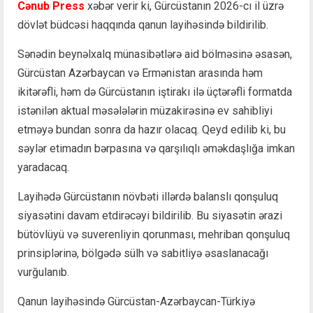
Cənub Press
xəbər verir ki, Gürcüstanın 2026-cı il üzrə
dövlət büdcəsi haqqında qanun layihəsində bildirilib.
Sənədin beynəlxalq münasibətlərə aid bölməsinə əsasən,
Gürcüstan Azərbaycan və Ermənistan arasında həm
ikitərəfli, həm də Gürcüstanın iştirakı ilə üçtərəfli formatda
istənilən aktual məsələlərin müzakirəsinə ev sahibliyi
etməyə bundan sonra da hazır olacaq. Qeyd edilib ki, bu
səylər etimadın bərpasına və qarşılıqlı əməkdaşlığa imkan
yaradacaq.
Layihədə Gürcüstanın növbəti illərdə balanslı qonşuluq
siyasətini davam etdirəcəyi bildirilib. Bu siyasətin ərazi
bütövlüyü və suverenliyin qorunması, mehriban qonşuluq
prinsiplərinə, bölgədə sülh və sabitliyə əsaslanacağı
vurğulanıb.
Qanun layihəsində Gürcüstan-Azərbaycan-Türkiyə