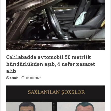
Cəlilabadda avtomobil 50 metrlik
hündürlükdən aşıb, 4 nəfər xəsarət
alıb
admin
06.08.2026