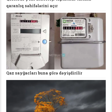
qaranlıq səhifələrini açır
Qaz sayğacları buna görə dəyişdirilir