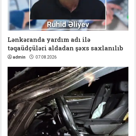
d
i
n
Lənkəranda yardım adı ilə
g
təqaüdçüləri aldadan şəxs saxlanılıb
admin
07.08.2026