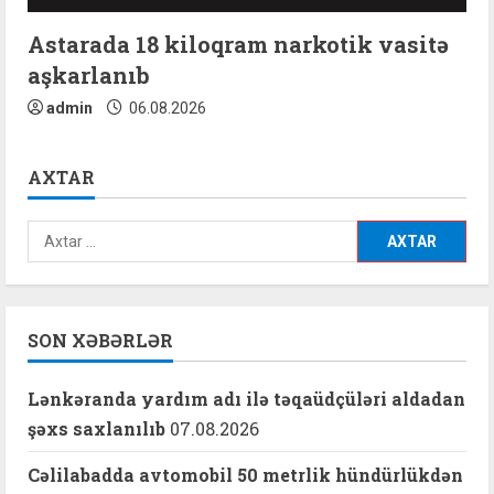
Astarada 18 kiloqram narkotik vasitə
aşkarlanıb
admin
06.08.2026
AXTAR
Axtarış:
SON XƏBƏRLƏR
Lənkəranda yardım adı ilə təqaüdçüləri aldadan
şəxs saxlanılıb
07.08.2026
Cəlilabadda avtomobil 50 metrlik hündürlükdən