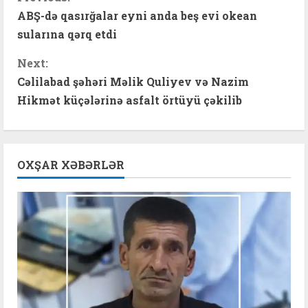
C
ABŞ-də qasırğalar eyni anda beş evi okean
o
sularına qərq etdi
n
Next:
t
Cəlilabad şəhəri Məlik Quliyev və Nazim
Hikmət küçələrinə asfalt örtüyü çəkilib
i
n
OXŞAR XƏBƏRLƏR
u
e
R
e
a