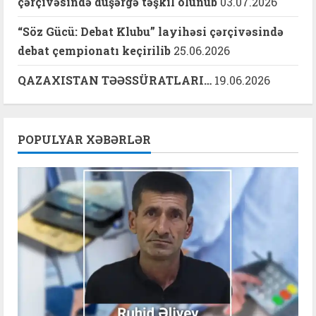
çərçivəsində düşərgə təşkil olunub
03.07.2026
“Söz Gücü: Debat Klubu” layihəsi çərçivəsində
debat çempionatı keçirilib
25.06.2026
QAZAXISTAN TƏƏSSÜRATLARI…
19.06.2026
POPULYAR XƏBƏRLƏR