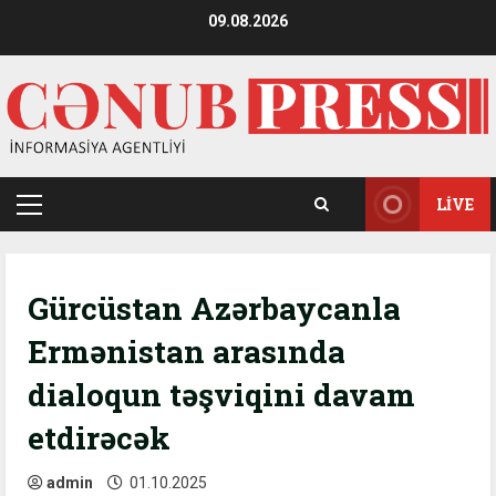
Skip
09.08.2026
to
content
LIVE
Primary
Menu
Gürcüstan Azərbaycanla
Ermənistan arasında
dialoqun təşviqini davam
etdirəcək
admin
01.10.2025