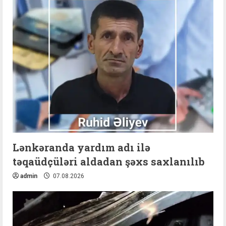
Lənkəranda yardım adı ilə
təqaüdçüləri aldadan şəxs saxlanılıb
admin
07.08.2026