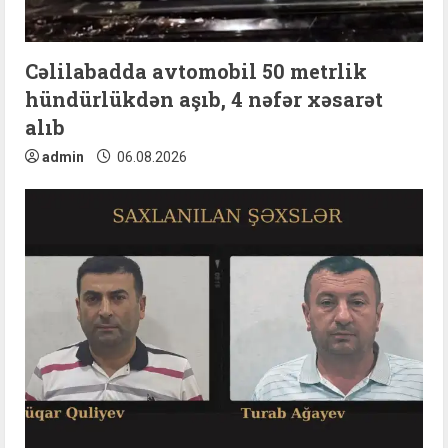
Cəlilabadda avtomobil 50 metrlik
hündürlükdən aşıb, 4 nəfər xəsarət
alıb
admin
06.08.2026