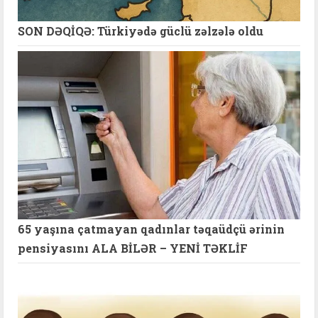
SON DƏQİQƏ: Türkiyədə güclü zəlzələ oldu
65 yaşına çatmayan qadınlar təqaüdçü ərinin
pensiyasını ALA BİLƏR – YENİ TƏKLİF