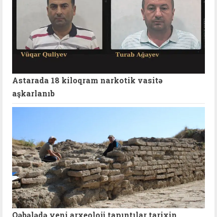
Astarada 18 kiloqram narkotik vasitə
aşkarlanıb
Qəbələdə yeni arxeoloji tapıntılar tarixin