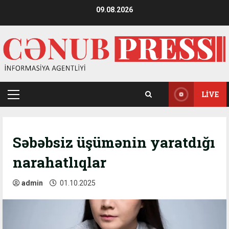
Skip
09.08.2026
to
content
LIVE
Primary
Menu
Səbəbsiz üşümənin yaratdığı
narahatlıqlar
admin
01.10.2025