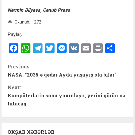
Nərmin Əliyeva, Cənub Press
Oxunub:
272
Paylaş
Facebook
WhatsApp
Telegram
Twitter
Messenger
VK
Email
Print
Shar
C
Previous:
NASA: “2035-ə qədər Ayda yaşayış ola bilər”
o
Next:
n
Kompüterlərin sonu yaxınlaşır, yerini görün nə
t
tutacaq
i
n
OXŞAR XƏBƏRLƏR