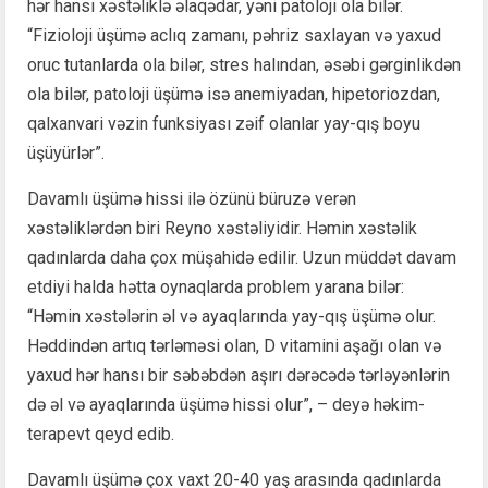
hər hansı xəstəliklə əlaqədar, yəni patoloji ola bilər.
“Fizioloji üşümə aclıq zamanı, pəhriz saxlayan və yaxud
oruc tutanlarda ola bilər, stres halından, əsəbi gərginlikdən
ola bilər, patoloji üşümə isə anemiyadan, hipetoriozdan,
qalxanvari vəzin funksiyası zəif olanlar yay-qış boyu
üşüyürlər”.
Davamlı üşümə hissi ilə özünü büruzə verən
xəstəliklərdən biri Reyno xəstəliyidir. Həmin xəstəlik
qadınlarda daha çox müşahidə edilir. Uzun müddət davam
etdiyi halda hətta oynaqlarda problem yarana bilər:
“Həmin xəstələrin əl və ayaqlarında yay-qış üşümə olur.
Həddindən artıq tərləməsi olan, D vitamini aşağı olan və
yaxud hər hansı bir səbəbdən aşırı dərəcədə tərləyənlərin
də əl və ayaqlarında üşümə hissi olur”, – deyə həkim-
terapevt qeyd edib.
Davamlı üşümə çox vaxt 20-40 yaş arasında qadınlarda