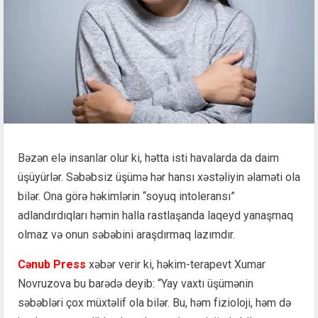
Bəzən elə insanlar olur ki, hətta isti havalarda da daim
üşüyürlər. Səbəbsiz üşümə hər hansı xəstəliyin əlaməti ola
bilər. Ona görə həkimlərin “soyuq intoleransı”
adlandırdıqları həmin halla rastlaşanda laqeyd yanaşmaq
olmaz və onun səbəbini araşdırmaq lazımdır.
Cənub Press
xəbər verir ki, həkim-terapevt Xumar
Novruzova bu barədə deyib: “Yay vaxtı üşümənin
səbəbləri çox müxtəlif ola bilər. Bu, həm fizioloji, həm də