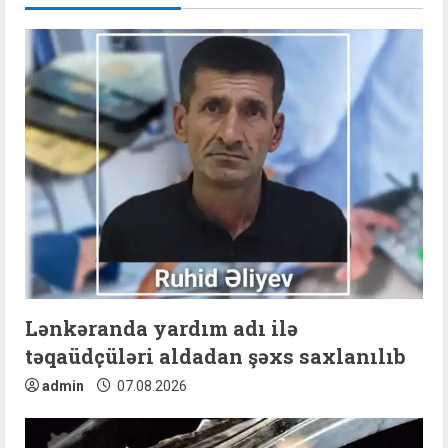
u
e
R
e
a
d
i
n
Lənkəranda yardım adı ilə
təqaüdçüləri aldadan şəxs saxlanılıb
g
admin
07.08.2026