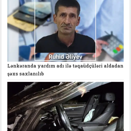
Lənkəranda yardım adı ilə təqaüdçüləri aldadan
şəxs saxlanılıb