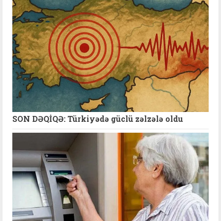
SON DƏQİQƏ: Türkiyədə güclü zəlzələ oldu