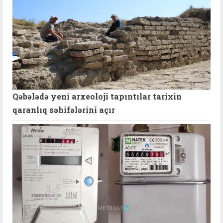
Qəbələdə yeni arxeoloji tapıntılar tarixin
qaranlıq səhifələrini açır