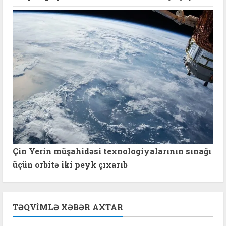
Çin Yerin müşahidəsi texnologiyalarının sınağı
üçün orbitə iki peyk çıxarıb
TƏQVIMLƏ XƏBƏR AXTAR