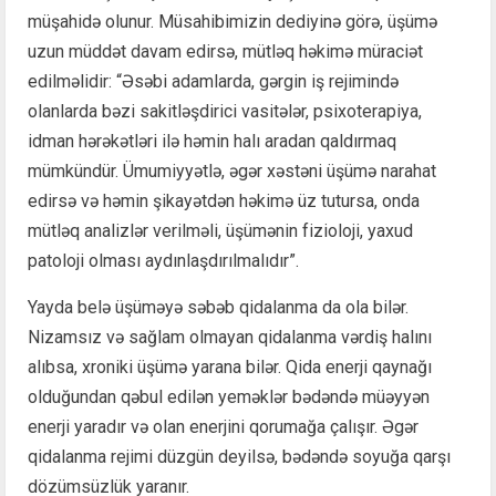
müşahidə olunur. Müsahibimizin dediyinə görə, üşümə
uzun müddət davam edirsə, mütləq həkimə müraciət
edilməlidir: “Əsəbi adamlarda, gərgin iş rejimində
olanlarda bəzi sakitləşdirici vasitələr, psixoterapiya,
idman hərəkətləri ilə həmin halı aradan qaldırmaq
mümkündür. Ümumiyyətlə, əgər xəstəni üşümə narahat
edirsə və həmin şikayətdən həkimə üz tutursa, onda
mütləq analizlər verilməli, üşümənin fizioloji, yaxud
patoloji olması aydınlaşdırılmalıdır”.
Yayda belə üşüməyə səbəb qidalanma da ola bilər.
Nizamsız və sağlam olmayan qidalanma vərdiş halını
alıbsa, xroniki üşümə yarana bilər. Qida enerji qaynağı
olduğundan qəbul edilən yeməklər bədəndə müəyyən
enerji yaradır və olan enerjini qorumağa çalışır. Əgər
qidalanma rejimi düzgün deyilsə, bədəndə soyuğa qarşı
dözümsüzlük yaranır.