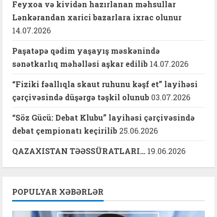
Feyxoa və kividən hazırlanan məhsullar
Lənkərandan xarici bazarlara ixrac olunur
14.07.2026
Paşatəpə qədim yaşayış məskənində
sənətkarlıq məhəlləsi aşkar edilib
14.07.2026
“Fiziki fəallıqla skaut ruhunu kəşf et” layihəsi
çərçivəsində düşərgə təşkil olunub
03.07.2026
“Söz Gücü: Debat Klubu” layihəsi çərçivəsində
debat çempionatı keçirilib
25.06.2026
QAZAXISTAN TƏƏSSÜRATLARI…
19.06.2026
POPULYAR XƏBƏRLƏR