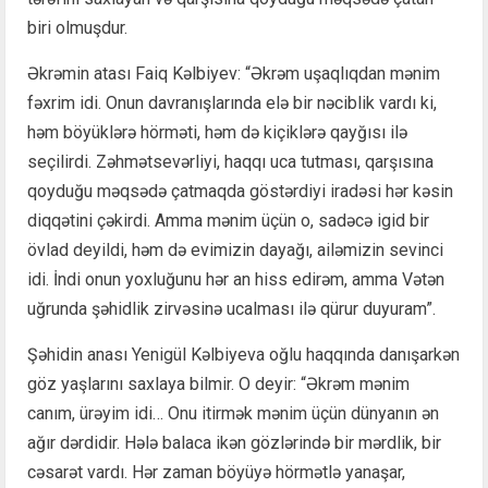
biri olmuşdur.
Əkrəmin atası Faiq Kəlbiyev: “Əkrəm uşaqlıqdan mənim
fəxrim idi. Onun davranışlarında elə bir nəciblik vardı ki,
həm böyüklərə hörməti, həm də kiçiklərə qayğısı ilə
seçilirdi. Zəhmətsevərliyi, haqqı uca tutması, qarşısına
qoyduğu məqsədə çatmaqda göstərdiyi iradəsi hər kəsin
diqqətini çəkirdi. Amma mənim üçün o, sadəcə igid bir
övlad deyildi, həm də evimizin dayağı, ailəmizin sevinci
idi. İndi onun yoxluğunu hər an hiss edirəm, amma Vətən
uğrunda şəhidlik zirvəsinə ucalması ilə qürur duyuram”.
Şəhidin anası Yenigül Kəlbiyeva oğlu haqqında danışarkən
göz yaşlarını saxlaya bilmir. O deyir: “Əkrəm mənim
canım, ürəyim idi… Onu itirmək mənim üçün dünyanın ən
ağır dərdidir. Hələ balaca ikən gözlərində bir mərdlik, bir
cəsarət vardı. Hər zaman böyüyə hörmətlə yanaşar,