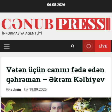
Skip
06.08.2026
to
content
LIVE
Primary
Menu
Vətən üçün canını fəda edən
qəhrəman – Əkrəm Kəlbiyev
admin
19.09.2025