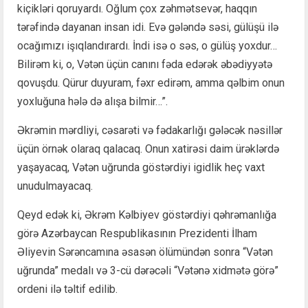
kiçikləri qoruyardı. Oğlum çox zəhmətsevər, haqqın
tərəfində dayanan insan idi. Evə gələndə səsi, gülüşü ilə
ocağımızı işıqlandırardı. İndi isə o səs, o gülüş yoxdur…
Bilirəm ki, o, Vətən üçün canını fəda edərək əbədiyyətə
qovuşdu. Qürur duyuram, fəxr edirəm, amma qəlbim onun
yoxluğuna hələ də alışa bilmir…”.
Əkrəmin mərdliyi, cəsarəti və fədakarlığı gələcək nəsillər
üçün örnək olaraq qalacaq. Onun xatirəsi daim ürəklərdə
yaşayacaq, Vətən uğrunda göstərdiyi igidlik heç vaxt
unudulmayacaq.
Qeyd edək ki, Əkrəm Kəlbiyev göstərdiyi qəhrəmanlığa
görə Azərbaycan Respublikasının Prezidenti İlham
Əliyevin Sərəncamına əsasən ölümündən sonra “Vətən
uğrunda” medalı və 3-cü dərəcəli “Vətənə xidmətə görə”
ordeni ilə təltif edilib.