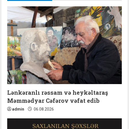
e
R
e
a
d
i
n
g
Lənkəranlı rəssam və heykəltaraş
Məmmədyar Cəfərov vəfat edib
admin
06.08.2026