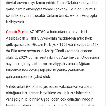
dövlət suverenliyi təmin edildi. Tarixi Qələbə kimi yadda
qalan həmin əməliyyat zamanı çoxsaylı igid oğullarımız
şəhidlik zirvəsinə ucaldı. Onların biri də Əkrəm Faiq oğlu
Kəlbiyevdir.
Cənub Press
AZƏRTAC-a istinadən xəbər verir ki,
Azərbaycan Silahlı Qüvvələrinin müddətdən artıq hərbi
qulluqçusu olan Əkrəm Kəlbiyev 1993-cü il avqustun 13-
də Biləsuvar rayonunun Aşağı Cürəli kəndində anadan
olub. O, 2023-cü ilin sentyabrında Azərbaycan Ordusunun
həyata keçirdiyi antiterror əməliyyatı zamanı Ağdam
istiqamətində döyüş tapşırığını yerinə yetirərkən
qəhrəmancasına şəhid olub.
Valideynləri Əkrəmin uşaqlıqdan vətənpərvər və cəsur
olduğunu, hər zaman böyüklərə və kiçiklərə hörmətlə
yanaşdığını bildirirlər. Uşaqlıqdan çox çalışqan, haqqın
tərəfini saxlayan və qarşısına qoyduğu məqsədə çatan