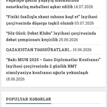
Paşatəpə qədim yaşayış məskənində
sənətkarlıq məhəlləsi aşkar edilib
14.07.2026
“Fiziki fəallıqla skaut ruhunu kəşf et” layihəsi
çərçivəsində düşərgə təşkil olunub
03.07.2026
“Söz Gücü: Debat Klubu” layihəsi çərçivəsində
debat çempionatı keçirilib
25.06.2026
QAZAXISTAN TƏƏSSÜRATLARI…
19.06.2026
“Bakı MUN 2025 – Gənc Diplomatlar Konfransı”
layihəsi çərçivəsində 2 günlük BMT
simulyasiya konfransı uğurla yekunlaşıb
18.06.2026
POPULYAR XƏBƏRLƏR