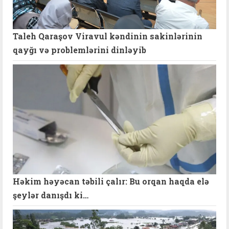
Taleh Qaraşov Viravul kəndinin sakinlərinin
qayğı və problemlərini dinləyib
Həkim həyəcan təbili çalır: Bu orqan haqda elə
şeylər danışdı ki…