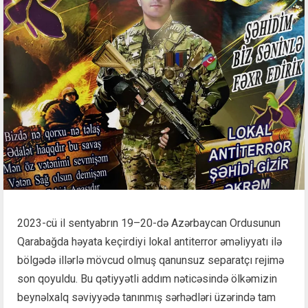
2023-cü il sentyabrın 19–20-də Azərbaycan Ordusunun
Qarabağda həyata keçirdiyi lokal antiterror əməliyyatı ilə
bölgədə illərlə mövcud olmuş qanunsuz separatçı rejimə
son qoyuldu. Bu qətiyyətli addım nəticəsində ölkəmizin
beynəlxalq səviyyədə tanınmış sərhədləri üzərində tam