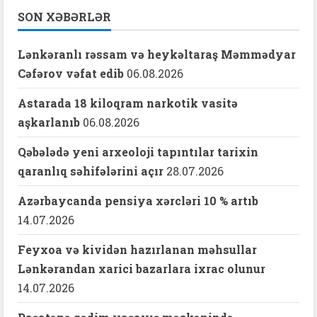
SON XƏBƏRLƏR
Lənkəranlı rəssam və heykəltaraş Məmmədyar
Cəfərov vəfat edib
06.08.2026
Astarada 18 kiloqram narkotik vasitə
aşkarlanıb
06.08.2026
Qəbələdə yeni arxeoloji tapıntılar tarixin
qaranlıq səhifələrini açır
28.07.2026
Azərbaycanda pensiya xərcləri 10 % artıb
14.07.2026
Feyxoa və kividən hazırlanan məhsullar
Lənkərandan xarici bazarlara ixrac olunur
14.07.2026