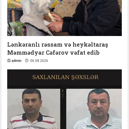
Lənkəranlı rəssam və heykəltaraş
Məmmədyar Cəfərov vəfat edib
admin
06.08.2026