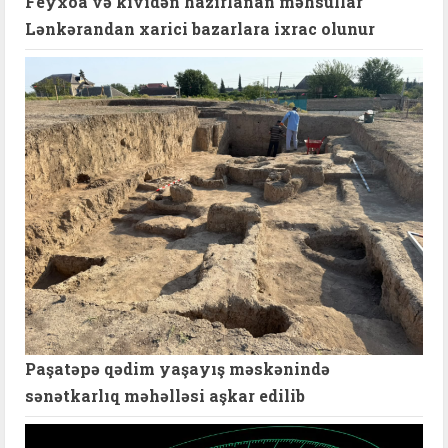
Feyxoa və kividən hazırlanan məhsullar
Lənkərandan xarici bazarlara ixrac olunur
Paşatəpə qədim yaşayış məskənində
sənətkarlıq məhəlləsi aşkar edilib