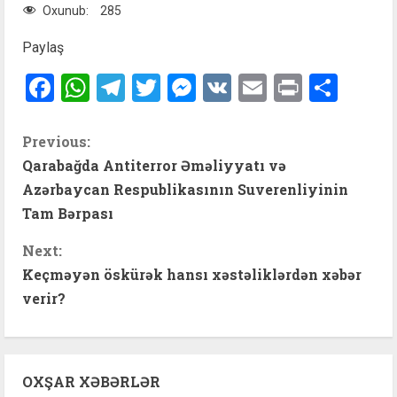
Oxunub:
285
Paylaş
Facebook
WhatsApp
Telegram
Twitter
Messenger
VK
Email
Print
Shar
C
Previous:
Qarabağda Antiterror Əməliyyatı və
o
Azərbaycan Respublikasının Suverenliyinin
n
Tam Bərpası
t
Next:
Keçməyən öskürək hansı xəstəliklərdən xəbər
i
verir?
n
u
OXŞAR XƏBƏRLƏR