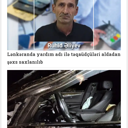
Lənkəranda yardım adı ilə təqaüdçüləri aldadan
şəxs saxlanılıb