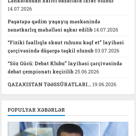
Lənkərandan xarici bazarlara ixrac olunur
14.07.2026
Paşatəpə qədim yaşayış məskənində
sənətkarlıq məhəlləsi aşkar edilib
14.07.2026
“Fiziki fəallıqla skaut ruhunu kəşf et” layihəsi
çərçivəsində düşərgə təşkil olunub
03.07.2026
“Söz Gücü: Debat Klubu” layihəsi çərçivəsində
debat çempionatı keçirilib
25.06.2026
QAZAXISTAN TƏƏSSÜRATLARI…
19.06.2026
POPULYAR XƏBƏRLƏR