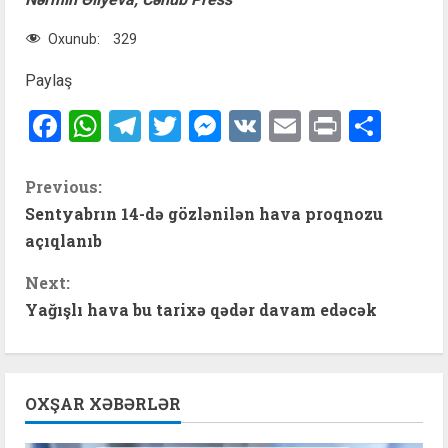
Oxunub:
329
Paylaş
Facebook
WhatsApp
Telegram
Twitter
Messenger
VK
Email
Print
Shar
C
Previous:
Sentyabrın 14-də gözlənilən hava proqnozu
o
açıqlanıb
n
Next:
t
Yağışlı hava bu tarixə qədər davam edəcək
i
n
OXŞAR XƏBƏRLƏR
u