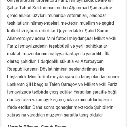
Universitetinin prorektoru Fariz İsmayılzadə, Lənkəran
Şəhər Təhsil Sektorunun müdiri Ağamməd Şəmmədov,
şəhid ailələri üzvləri, müharibə veteranları, əlaqədar
təşkilatların nümayəndələri, məktəbin müəllim və şagird
kollektivi iştirak edirdilər. Qeyd edək ki, Şəhid Samir
Allahverdiyev adına Mini futbol meydançası Millət vəkili
Fariz İsmayılzadənin təşəbbüsü və yerli sahibkarlar-
məktəb məzunlarının maliyyə dəstəyi ilə yaradılıb. İlk
olaraq şəhidlər 1 dəqiqəlik sükutla və Azərbaycan
Respublikasının Dövlət himinin səsləndirilməsi ilə
başlanıldı. Mini futbol meydançası ilə tanış olandan sonra
Lənkəran ŞİH başçısı Taleh Qaraşov və Millət vəkili Fariz
İsmayılzadə tədbirdə çıxış edtilər. Yaradılan şəraitlə bağlı
dəstəyi olan və əməyi keçən şəxlərə minnətdarlıqlarını
ifadə etdilər. Daha sonra qonaqlar məktəbdə Şəhidlərin
xatirəsinə yaradılan muzeyin şəraitlə tanış oldular.
Nərmin Əliyeva, Cənub Press