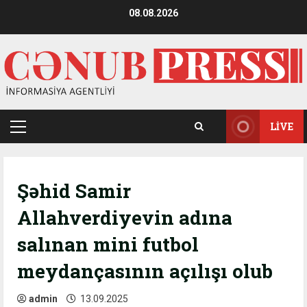
Skip
08.08.2026
to
content
LIVE
Primary
Menu
Şəhid Samir
Allahverdiyevin adına
salınan mini futbol
meydançasının açılışı olub
admin
13.09.2025