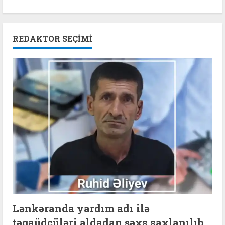
REDAKTOR SEÇIMI
Lənkəranda yardım adı ilə
təqaüdçüləri aldadan şəxs saxlanılıb