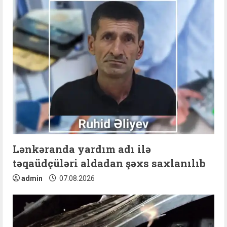
e
R
e
a
d
i
n
Lənkəranda yardım adı ilə
təqaüdçüləri aldadan şəxs saxlanılıb
g
admin
07.08.2026