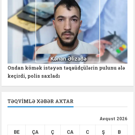
Ondan kömək istəyən təqaüdçülərin pulunu ələ
keçirdi, polis saxladı
TƏQVIMLƏ XƏBƏR AXTAR
Avqust 2026
BE
ÇA
Ç
CA
C
Ş
B