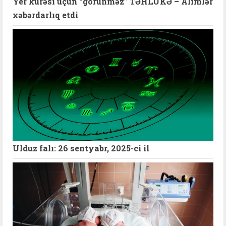
Yer kürəsi üçün “görünməz” TƏHLÜKƏ – Alimlər
xəbərdarlıq etdi
Ulduz falı: 26 sentyabr, 2025-ci il