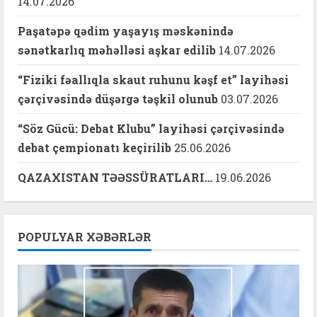
14.07.2026
Paşatəpə qədim yaşayış məskənində
sənətkarlıq məhəlləsi aşkar edilib
14.07.2026
“Fiziki fəallıqla skaut ruhunu kəşf et” layihəsi
çərçivəsində düşərgə təşkil olunub
03.07.2026
“Söz Gücü: Debat Klubu” layihəsi çərçivəsində
debat çempionatı keçirilib
25.06.2026
QAZAXISTAN TƏƏSSÜRATLARI…
19.06.2026
POPULYAR XƏBƏRLƏR