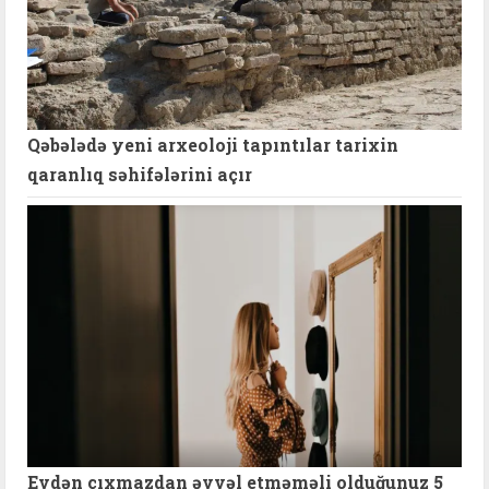
Qəbələdə yeni arxeoloji tapıntılar tarixin
qaranlıq səhifələrini açır
Evdən çıxmazdan əvvəl etməməli olduğunuz 5