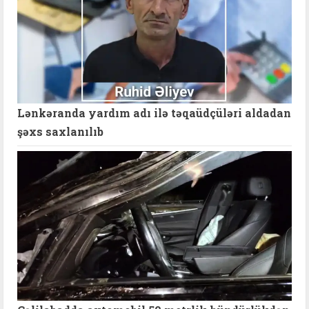
Lənkəranda yardım adı ilə təqaüdçüləri aldadan
şəxs saxlanılıb