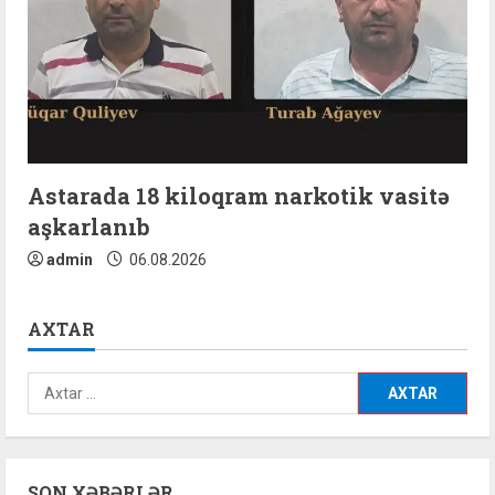
Astarada 18 kiloqram narkotik vasitə
aşkarlanıb
admin
06.08.2026
AXTAR
Axtarış:
SON XƏBƏRLƏR