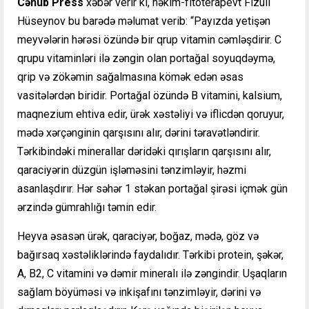
Cənub Press
xəbər verir ki, həkim-fitoterapevt Fizuli
Hüseynov bu barədə məlumat verib: “Payızda yetişən
meyvələrin hərəsi özündə bir qrup vitamin cəmləşdirir. C
qrupu vitaminləri ilə zəngin olan portağal soyuqdəymə,
qrip və zökəmin sağalmasına kömək edən əsas
vasitələrdən biridir. Portağal özündə B vitamini, kalsium,
maqnezium ehtiva edir, ürək xəstəliyi və iflicdən qoruyur,
mədə xərçənginin qarşısını alır, dərini təravətləndirir.
Tərkibindəki minerallar dəridəki qırışların qarşısını alır,
qaraciyərin düzgün işləməsini tənzimləyir, həzmi
asanlaşdırır. Hər səhər 1 stəkan portağal şirəsi içmək gün
ərzində gümrahlığı təmin edir.
Heyva əsasən ürək, qaraciyər, boğaz, mədə, göz və
bağırsaq xəstəliklərində faydalıdır. Tərkibi protein, şəkər,
A, B2, C vitamini və dəmir mineralı ilə zəngindir. Uşaqların
sağlam böyüməsi və inkişafını tənzimləyir, dərini və