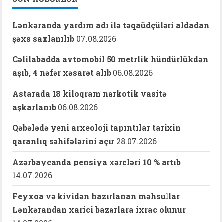
Lənkəranda yardım adı ilə təqaüdçüləri aldadan
şəxs saxlanılıb
07.08.2026
Cəlilabadda avtomobil 50 metrlik hündürlükdən
aşıb, 4 nəfər xəsarət alıb
06.08.2026
Astarada 18 kiloqram narkotik vasitə
aşkarlanıb
06.08.2026
Qəbələdə yeni arxeoloji tapıntılar tarixin
qaranlıq səhifələrini açır
28.07.2026
Azərbaycanda pensiya xərcləri 10 % artıb
14.07.2026
Feyxoa və kividən hazırlanan məhsullar
Lənkərandan xarici bazarlara ixrac olunur