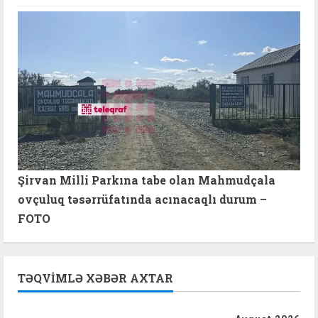
Şirvan Milli Parkına tabe olan Mahmudçala
ovçuluq təsərrüfatında acınacaqlı durum –
FOTO
TƏQVIMLƏ XƏBƏR AXTAR