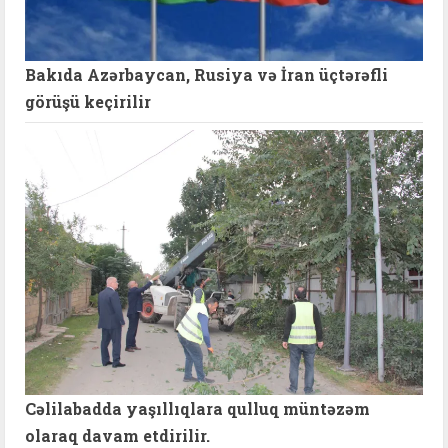
Bakıda Azərbaycan, Rusiya və İran üçtərəfli
görüşü keçirilir
Cəlilabadda yaşıllıqlara qulluq müntəzəm
olaraq davam etdirilir.