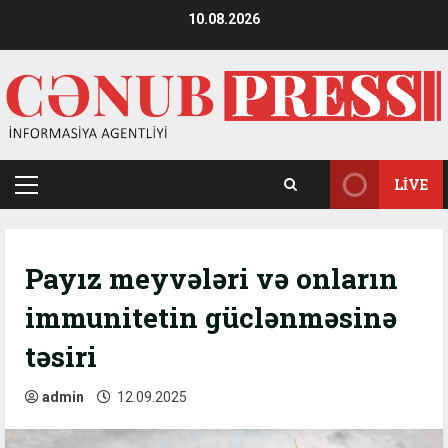
Skip
10.08.2026
to
content
LIVE
Primary
Menu
Payız meyvələri və onların
immunitetin güclənməsinə
təsiri
admin
12.09.2025