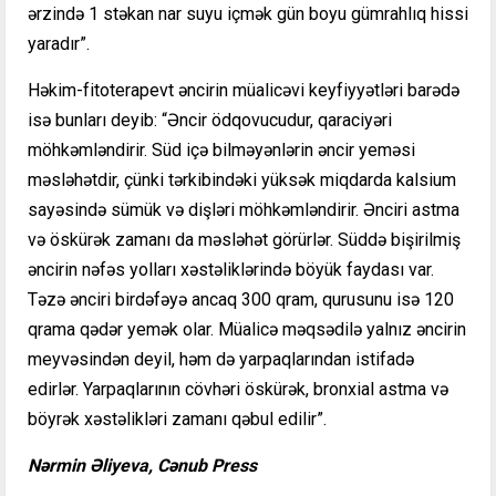
ərzində 1 stəkan nar suyu içmək gün boyu gümrahlıq hissi
yaradır”.
Həkim-fitoterapevt əncirin müalicəvi keyfiyyətləri barədə
isə bunları deyib: “Əncir ödqovucudur, qaraciyəri
möhkəmləndirir. Süd içə bilməyənlərin əncir yeməsi
məsləhətdir, çünki tərkibindəki yüksək miqdarda kalsium
sayəsində sümük və dişləri möhkəmləndirir. Ənciri astma
və öskürək zamanı da məsləhət görürlər. Süddə bişirilmiş
əncirin nəfəs yolları xəstəliklərində böyük faydası var.
Təzə ənciri birdəfəyə ancaq 300 qram, qurusunu isə 120
qrama qədər yemək olar. Müalicə məqsədilə yalnız əncirin
meyvəsindən deyil, həm də yarpaqlarından istifadə
edirlər. Yarpaqlarının cövhəri öskürək, bronxial astma və
böyrək xəstəlikləri zamanı qəbul edilir”.
Nərmin Əliyeva, Cənub Press