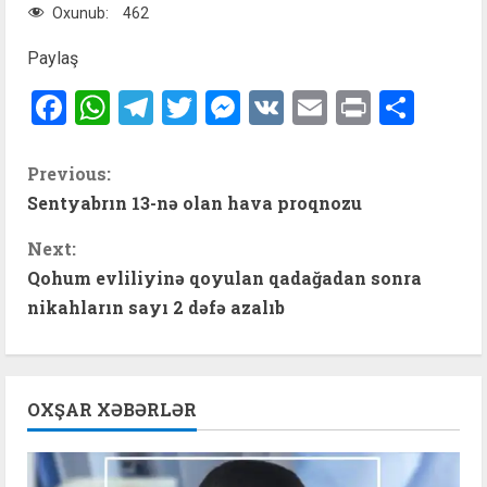
Oxunub:
462
Paylaş
Facebook
WhatsApp
Telegram
Twitter
Messenger
VK
Email
Print
Shar
C
Previous:
Sentyabrın 13-nə olan hava proqnozu
o
Next:
n
Qohum evliliyinə qoyulan qadağadan sonra
t
nikahların sayı 2 dəfə azalıb
i
n
OXŞAR XƏBƏRLƏR
u