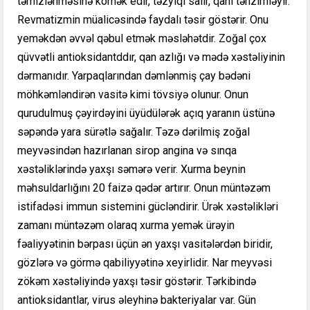
təmizlənməsinə kömək edir, təzyiqi salır, qanı tənzimləyir.
Revmatizmin müalicəsində faydalı təsir göstərir. Onu
yeməkdən əvvəl qəbul etmək məsləhətdir. Zoğal çox
qüvvətli antioksidantddır, qan azlığı və mədə xəstəliyinin
dərmanıdır. Yarpaqlarından dəmlənmiş çay bədəni
möhkəmləndirən vasitə kimi tövsiyə olunur. Onun
qurudulmuş çəyirdəyini üyüdülərək açıq yaranın üstünə
səpəndə yara sürətlə sağalır. Təzə dərilmiş zoğal
meyvəsindən hazırlanan sirop angina və sınqa
xəstəliklərində yaxşı səmərə verir. Xurma beynin
məhsuldarlığını 20 faizə qədər artırır. Onun müntəzəm
istifadəsi immun sistemini gücləndirir. Ürək xəstəlikləri
zamanı müntəzəm olaraq xurma yemək ürəyin
fəaliyyətinin bərpası üçün ən yaxşı vasitələrdən biridir,
gözlərə və görmə qabiliyyətinə xeyirlidir. Nar meyvəsi
zökəm xəstəliyində yaxşı təsir göstərir. Tərkibində
antioksidantlar, virus əleyhinə bakteriyalar var. Gün