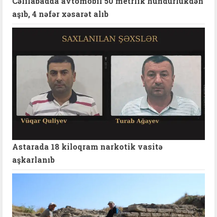
Cəlilabadda avtomobil 50 metrlik hündürlükdən
aşıb, 4 nəfər xəsarət alıb
Astarada 18 kiloqram narkotik vasitə
aşkarlanıb