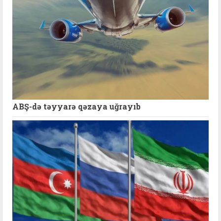
ABŞ-də təyyarə qəzaya uğrayıb