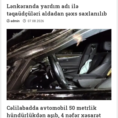
Lənkəranda yardım adı ilə
təqaüdçüləri aldadan şəxs saxlanılıb
admin
07.08.2026
Cəlilabadda avtomobil 50 metrlik
hündürlükdən aşıb, 4 nəfər xəsarət