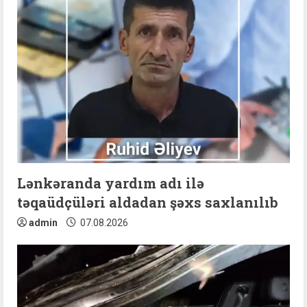
e
R
e
a
d
i
n
Lənkəranda yardım adı ilə
təqaüdçüləri aldadan şəxs saxlanılıb
g
admin
07.08.2026