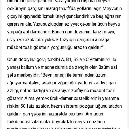
dırnaqları parlaqlaşdırır. Kərə yağında bişirilən heyva
öskürəyin qarşısını alaraq tənəffüs yollarını açır. Meyvənin
çiçəyini qaynadıb içmək ürəyi gəncləndirir və baş ağrısının
qarşısını alır. Yuxusuzluqdan əziyyət çəkənlər üçün heyva
yarpağı əsl dərmandır. Banan qan dövranını tənzimləyir,
ürəyə və əzələlərə, yüksək təzyiqin qarşısını almağa
müsbət təsir göstərir, yorğunluğu aradan qaldırır”.
Onun dediyinə görə, tərkibi A, B1, B2 və C vitaminləri ilə
yanaşı kalium və maqneziumla da zəngin olan üzüm əsl
şəfa mənbəyidir: “Beyni enerji ilə təmin edən üzüm
ağciyər xəstəliyi, əsəb pozğunluğu, yaddaş zəifliyi, qan
azlığı, nəfəs darlığı və qaraciyər zəifliyinə müsbət təsir
göstərir. Alma yemək ürək-damar xəstəliklərinin yaranma
riskini 50 faiz azaldır, həzm sistemi pozğunluğunu aradan
qaldırır, qan şəkərini nəzarətdə saxlayır. Armudun
tərkibindəki vitaminlər böyrəkdəki daş və duzların