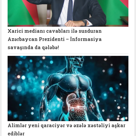
Xarici medianı cavabları ilə susduran
Azərbaycan Prezidenti – İnformasiya
savaşında da qələbə!
Alimlər yeni qaraciyər və əzələ xəstəliyi aşkar
ediblər