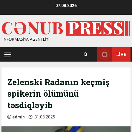
Skip
07.08.2026
to
content
LIVE
Primary
Menu
Zelenski Radanın keçmiş
spikerin ölümünü
təsdiqləyib
admin
31.08.2025