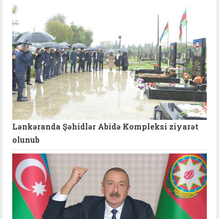
Lənkəranda Şəhidlər Abidə Kompleksi ziyarət
olunub