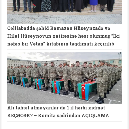
Cəlilabadda şəhid Ramazan Hüseynzadə və
Hilal Hüseynovun xatirəsinə həsr olunmuş “İki
nəfəs-bir Vətən” kitabının təqdimatı keçirilib
Ali təhsil almayanlar da 1 il hərbi xidmət
KEÇƏCƏK? – Komitə sədrindən AÇIQLAMA