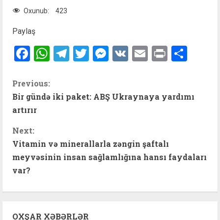
Oxunub:
423
Paylaş
Facebook
WhatsApp
Telegram
Twitter
Messenger
VK
Email
Print
Shar
C
Previous:
Bir gündə iki paket: ABŞ Ukraynaya yardımı
o
artırır
n
Next:
t
Vitamin və minerallarla zəngin şaftalı
meyvəsinin insan sağlamlığına hansı faydaları
i
var?
n
u
OXŞAR XƏBƏRLƏR