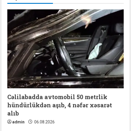
e
R
e
a
d
i
n
g
Cəlilabadda avtomobil 50 metrlik
hündürlükdən aşıb, 4 nəfər xəsarət
alıb
admin
06.08.2026