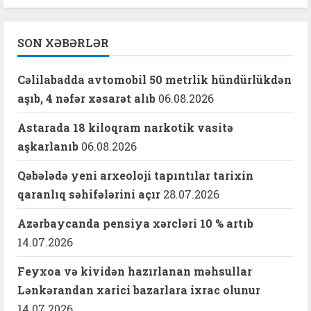
SON XƏBƏRLƏR
Cəlilabadda avtomobil 50 metrlik hündürlükdən
aşıb, 4 nəfər xəsarət alıb
06.08.2026
Astarada 18 kiloqram narkotik vasitə
aşkarlanıb
06.08.2026
Qəbələdə yeni arxeoloji tapıntılar tarixin
qaranlıq səhifələrini açır
28.07.2026
Azərbaycanda pensiya xərcləri 10 % artıb
14.07.2026
Feyxoa və kividən hazırlanan məhsullar
Lənkərandan xarici bazarlara ixrac olunur
14.07.2026