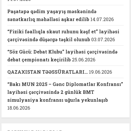
Paşatəpə qədim yaşayış məskənində
sənətkarlıq məhəlləsi aşkar edilib
14.07.2026
“Fiziki fəallıqla skaut ruhunu kəşf et” layihəsi
çərçivəsində düşərgə təşkil olunub
03.07.2026
“Söz Gücü: Debat Klubu” layihəsi çərçivəsində
debat çempionatı keçirilib
25.06.2026
QAZAXISTAN TƏƏSSÜRATLARI…
19.06.2026
“Bakı MUN 2025 – Gənc Diplomatlar Konfransı”
layihəsi çərçivəsində 2 günlük BMT
simulyasiya konfransı uğurla yekunlaşıb
18.06.2026