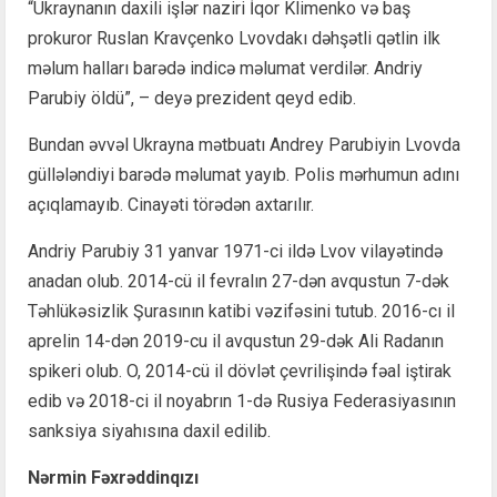
“Ukraynanın daxili işlər naziri İqor Klimenko və baş
prokuror Ruslan Kravçenko Lvovdakı dəhşətli qətlin ilk
məlum halları barədə indicə məlumat verdilər. Andriy
Parubiy öldü”, – deyə prezident qeyd edib.
Bundan əvvəl Ukrayna mətbuatı Andrey Parubiyin Lvovda
güllələndiyi barədə məlumat yayıb. Polis mərhumun adını
açıqlamayıb. Cinayəti törədən axtarılır.
Andriy Parubiy 31 yanvar 1971-ci ildə Lvov vilayətində
anadan olub. 2014-cü il fevralın 27-dən avqustun 7-dək
Təhlükəsizlik Şurasının katibi vəzifəsini tutub. 2016-cı il
aprelin 14-dən 2019-cu il avqustun 29-dək Ali Radanın
spikeri olub. O, 2014-cü il dövlət çevrilişində fəal iştirak
edib və 2018-ci il noyabrın 1-də Rusiya Federasiyasının
sanksiya siyahısına daxil edilib.
Nərmin Fəxrəddinqızı