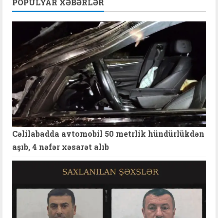
POPULYAR XƏBƏRLƏR
Cəlilabadda avtomobil 50 metrlik hündürlükdən
aşıb, 4 nəfər xəsarət alıb