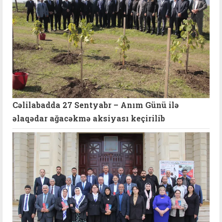
Cəlilabadda 27 Sentyabr – Anım Günü ilə
əlaqədar ağacəkmə aksiyası keçirilib