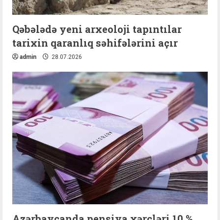
Qəbələdə yeni arxeoloji tapıntılar
tarixin qaranlıq səhifələrini açır
admin
28.07.2026
Azərbaycanda pensiya xərcləri 10 %