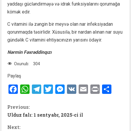
yaddaşı gücləndirməyə və idrak funksiyalarını qorumağa
kömək edir.
C vitamini ilə zəngin bir meyvə olan nar infeksiyadan
qorunmaqda təsirlidir. Xüsusilə, bir nardan alınan nar suyu
gündəlik C vitamini ehtiyacınızın yarısını ödəyir.
Nərmin Fəxrəddinqızı
Oxunub:
304
Paylaş
Facebook
WhatsApp
Telegram
Twitter
Messenger
VK
Email
Print
Shar
C
Previous:
Ulduz falı: 1 sentyabr, 2025-ci il
o
Next: