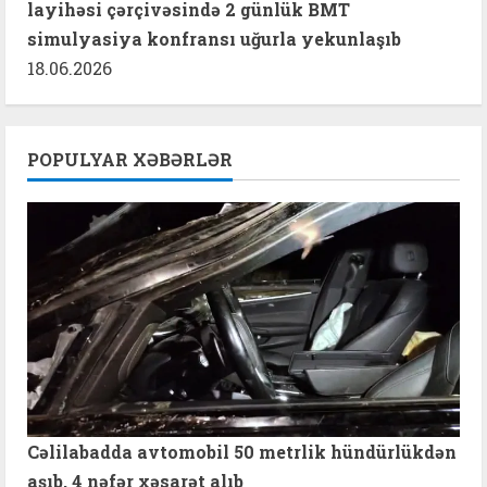
layihəsi çərçivəsində 2 günlük BMT
simulyasiya konfransı uğurla yekunlaşıb
18.06.2026
POPULYAR XƏBƏRLƏR
Cəlilabadda avtomobil 50 metrlik hündürlükdən
aşıb, 4 nəfər xəsarət alıb