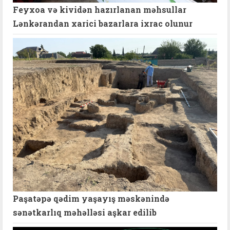
Feyxoa və kividən hazırlanan məhsullar
Lənkərandan xarici bazarlara ixrac olunur
Paşatəpə qədim yaşayış məskənində
sənətkarlıq məhəlləsi aşkar edilib