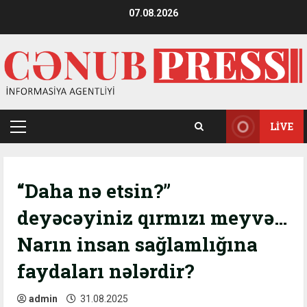
Skip
07.08.2026
to
content
LIVE
Primary
Menu
“Daha nə etsin?”
deyəcəyiniz qırmızı meyvə…
Narın insan sağlamlığına
faydaları nələrdir?
admin
31.08.2025