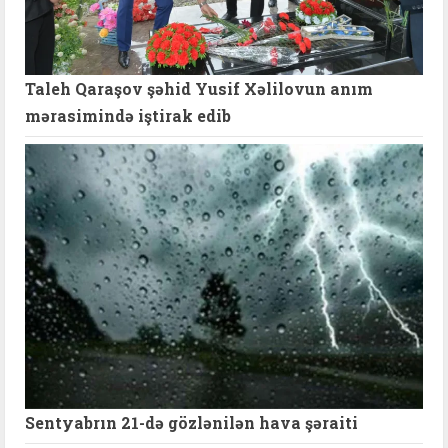
Taleh Qaraşov şəhid Yusif Xəlilovun anım
mərasimində iştirak edib
Sentyabrın 21-də gözlənilən hava şəraiti