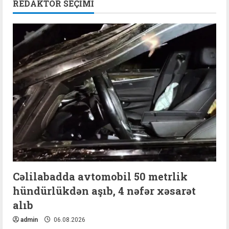
REDAKTOR SEÇIMI
Cəlilabadda avtomobil 50 metrlik
hündürlükdən aşıb, 4 nəfər xəsarət
alıb
admin
06.08.2026