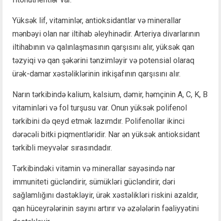
Yüksək lif, vitaminlər, antioksidantlar və minerallar
mənbəyi olan nar iltihab əleyhinədir. Arteriya divarlarının
iltihabının və qalınlaşmasının qarşısını alır, yüksək qan
təzyiqi və qan şəkərini tənzimləyir və potensial olaraq
ürək-damar xəstəliklərinin inkişafının qarşısını alır.
Narın tərkibində kalium, kalsium, dəmir, həmçinin A, C, K, B
vitaminləri və fol turşusu var. Onun yüksək polifenol
tərkibini də qeyd etmək lazımdır. Polifenollar ikinci
dərəcəli bitki piqmentləridir. Nar ən yüksək antioksidant
tərkibli meyvələr sırasındadır.
Tərkibindəki vitamin və minerallar sayəsində nar
immuniteti gücləndirir, sümükləri gücləndirir, dəri
sağlamlığını dəstəkləyir, ürək xəstəlikləri riskini azaldır,
qan hüceyrələrinin sayını artırır və əzələlərin fəaliyyətini