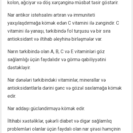
kolon, ağciyər və döş xərçənginə müsbət təsir göstərir.
Nar antikor istehsalını artıran və immuniteti
yaxşılaşdırmağa kömək edən C vitamini ilə zəngindir. C
vitamini ilə yanaşı, tərkibində fol turşusu və bir sıra
antioksidant və iltihab əleyhinə birləşmələr var.
Narın tərkibində olan A, B, C və E vitaminləri göz
sağlamlığı üçün faydalıdır və görmə qabiliyyətini
dəstəkləyir.
Nar dənələri tərkibindəki vitaminlər, minerallar və
antioksidantlarla dərini gənc və gözəl saxlamağa kömək
edir.
Nar addaşı gücləndirməyə kömək edir.
İltihabi xəstəliklər, şəkərli diabet və digər sağlamlıq
problemləri olanlar üçün faydalı olan nar şirəsi həmçinin