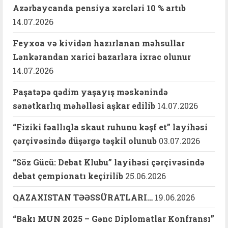
Azərbaycanda pensiya xərcləri 10 % artıb
14.07.2026
Feyxoa və kividən hazırlanan məhsullar
Lənkərandan xarici bazarlara ixrac olunur
14.07.2026
Paşatəpə qədim yaşayış məskənində
sənətkarlıq məhəlləsi aşkar edilib
14.07.2026
“Fiziki fəallıqla skaut ruhunu kəşf et” layihəsi
çərçivəsində düşərgə təşkil olunub
03.07.2026
“Söz Gücü: Debat Klubu” layihəsi çərçivəsində
debat çempionatı keçirilib
25.06.2026
QAZAXISTAN TƏƏSSÜRATLARI…
19.06.2026
“Bakı MUN 2025 – Gənc Diplomatlar Konfransı”