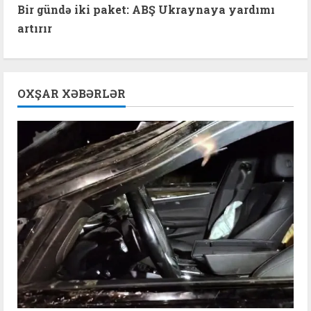
n
Bir gündə iki paket: ABŞ Ukraynaya yardımı
t
artırır
i
n
OXŞAR XƏBƏRLƏR
u
e
R
e
a
d
i