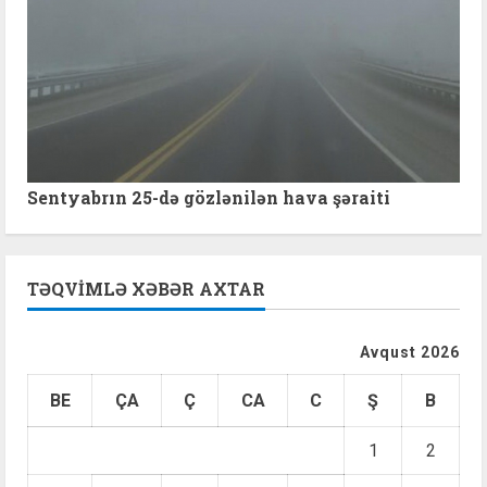
Sentyabrın 25-də gözlənilən hava şəraiti
TƏQVIMLƏ XƏBƏR AXTAR
Avqust 2026
BE
ÇA
Ç
CA
C
Ş
B
1
2