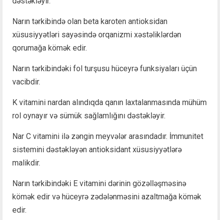
dəstəkləyir.
Narın tərkibində olan beta karoten antioksidan
xüsusiyyətləri sayəsində orqanizmi xəstəliklərdən
qorumağa kömək edir.
Narın tərkibindəki fol turşusu hüceyrə funksiyaları üçün
vacibdir.
K vitamini nardan alındıqda qanın laxtalanmasında mühüm
rol oynayır və sümük sağlamlığını dəstəkləyir.
Nar C vitamini ilə zəngin meyvələr arasındadır. İmmunitet
sistemini dəstəkləyən antioksidant xüsusiyyətlərə
malikdir.
Narın tərkibindəki E vitamini dərinin gözəlləşməsinə
kömək edir və hüceyrə zədələnməsini azaltmağa kömək
edir.