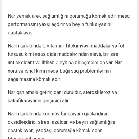
Nar yemək ürək sağlamlığını qorumağa kömək edir, məşq
performansını yaxşılaşdırır və beyin funksiyasını
dəstəkləyir.
Narın tərkibində C vitamini, fitokimyəvi maddələr və fol
turşusu kimi əsas qida maddələrindən əlavə, bir sıra
antioksidant və iltihab əleyhinə birləşmələr də var. Nar
xora və ishal kimi mədə-bağırsaq problemlərinin
sağalmasına kömək edir.
Nar qan əmələ gətirir, qanı duruldur, ateroskleroz və
kalsifikasiyanın qarşısını alır.
Narın tərkibində koqnitiv funksiyanı gücləndirən,
oksidləşdirici stresi azaldan və beyin sağlamlığını
dəstəkləyən, yaddaşı qorumağa kömək edən
fitonutrientlər var.