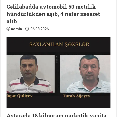
n
Cəlilabadda avtomobil 50 metrlik
hündürlükdən aşıb, 4 nəfər xəsarət
g
alıb
admin
06.08.2026
Astarada 18 kiloqram narkotik vasitə