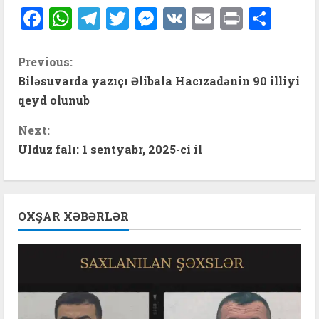
Facebook
WhatsApp
Telegram
Twitter
Messenger
VK
Email
Print
Shar
C
Previous:
Biləsuvarda yazıçı Əlibala Hacızadənin 90 illiyi
o
qeyd olunub
n
Next:
t
Ulduz falı: 1 sentyabr, 2025-ci il
i
n
OXŞAR XƏBƏRLƏR
u
e
R