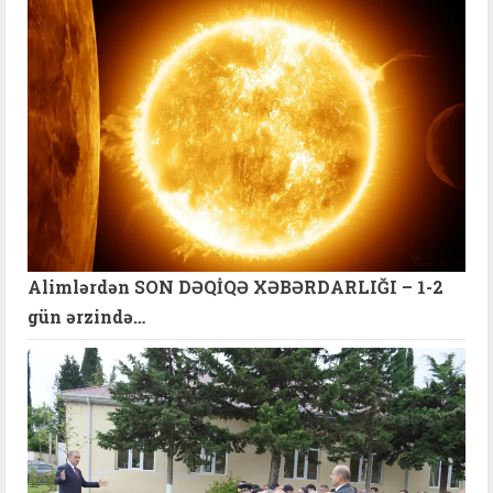
Alimlərdən SON DƏQİQƏ XƏBƏRDARLIĞI – 1-2
gün ərzində…