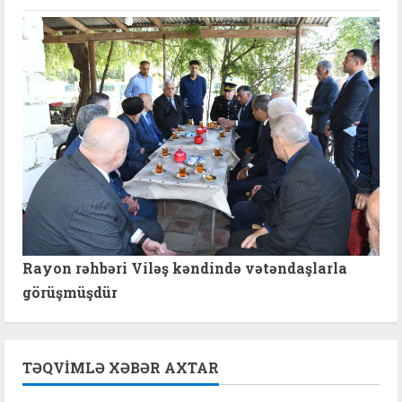
Rayon rəhbəri Viləş kəndində vətəndaşlarla
görüşmüşdür
TƏQVIMLƏ XƏBƏR AXTAR