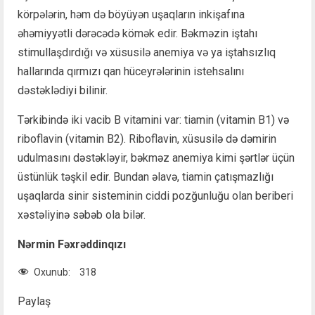
körpələrin, həm də böyüyən uşaqların inkişafına
əhəmiyyətli dərəcədə kömək edir. Bəkməzin iştahı
stimullaşdırdığı və xüsusilə anemiya və ya iştahsızlıq
hallarında qırmızı qan hüceyrələrinin istehsalını
dəstəklədiyi bilinir.
Tərkibində iki vacib B vitamini var: tiamin (vitamin B1) və
riboflavin (vitamin B2). Riboflavin, xüsusilə də dəmirin
udulmasını dəstəkləyir, bəkməz anemiya kimi şərtlər üçün
üstünlük təşkil edir. Bundan əlavə, tiamin çatışmazlığı
uşaqlarda sinir sisteminin ciddi pozğunluğu olan beriberi
xəstəliyinə səbəb ola bilər.
Nərmin Fəxrəddinqızı
Oxunub:
318
Paylaş