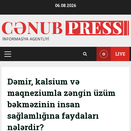
Skip
06.08.2026
to
content
LIVE
Primary
Menu
Dəmir, kalsium və
maqneziumla zəngin üzüm
bəkməzinin insan
sağlamlığına faydaları
nələrdir?