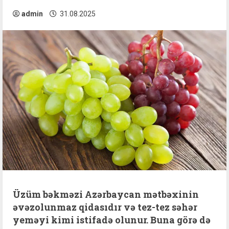
admin
31.08.2025
Üzüm bəkməzi Azərbaycan mətbəxinin
əvəzolunmaz qidasıdır və tez-tez səhər
yeməyi kimi istifadə olunur. Buna görə də