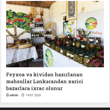
Feyxoa və kividən hazırlanan
məhsullar Lənkərandan xarici
bazarlara ixrac olunur
admin
14.07.2026