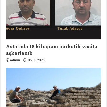
e
a
d
i
n
Astarada 18 kiloqram narkotik vasitə
aşkarlanıb
g
admin
06.08.2026