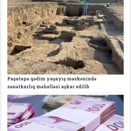
Paşatəpə qədim yaşayış məskənində
sənətkarlıq məhəlləsi aşkar edilib