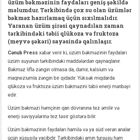
üzüm bəkməzinin faydaları geniş şəkildə
məlumdur. Tərkibində çox su olan üzümlər
bəkməz hazırlamaq üçün sıxılmalıdır.
Yaranan üzüm şirəsi qaynadılan zaman
tərkibindəki təbii qlükoza və fruktoza
(meyvə şəkəri) sayəsində qalınlaşır.
Cənub Press
xəbər verir ki, üzüm bəkməzinin faydaları
üzüm suyunun tərkibindəki maddələrdən qaynaqlanır.
Bəkməz liflə zəngin olmasa da, dəmir, kalsium və
maqneziumla zəngin bir qidadır. Yüksək miqdarda
qlükoza və fruktoza üzüm bəkməzini təbii enerji mənbəyi
edir.
Üzüm bəkməzi həmçinin qan dövranına tez əmilir və
enerji səviyyələrinə tez təsir göstərə bilir.
Üzüm bəkməzinin faydaları hamilə və ya süd verən analar
üçün xüsusilə vacibdir. Tərkibindəki amin turşusu həm