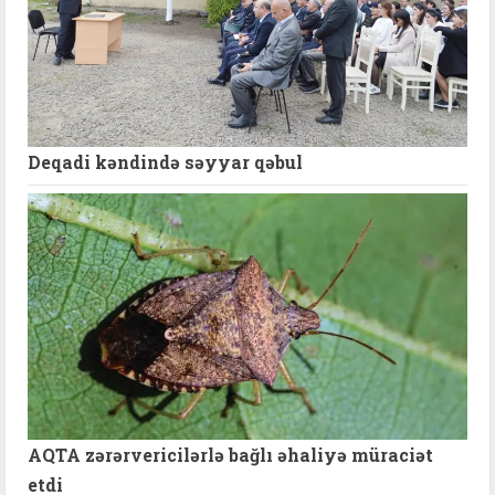
Deqadi kəndində səyyar qəbul
AQTA zərərvericilərlə bağlı əhaliyə müraciət
etdi