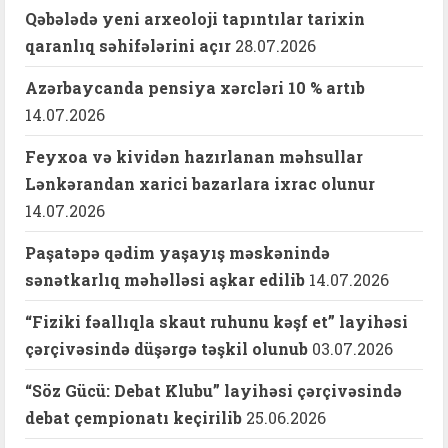
Qəbələdə yeni arxeoloji tapıntılar tarixin
qaranlıq səhifələrini açır
28.07.2026
Azərbaycanda pensiya xərcləri 10 % artıb
14.07.2026
Feyxoa və kividən hazırlanan məhsullar
Lənkərandan xarici bazarlara ixrac olunur
14.07.2026
Paşatəpə qədim yaşayış məskənində
sənətkarlıq məhəlləsi aşkar edilib
14.07.2026
“Fiziki fəallıqla skaut ruhunu kəşf et” layihəsi
çərçivəsində düşərgə təşkil olunub
03.07.2026
“Söz Gücü: Debat Klubu” layihəsi çərçivəsində
debat çempionatı keçirilib
25.06.2026