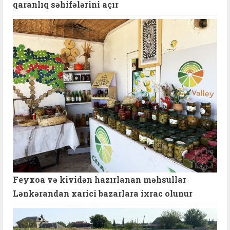
qaranlıq səhifələrini açır
Feyxoa və kividən hazırlanan məhsullar
Lənkərandan xarici bazarlara ixrac olunur