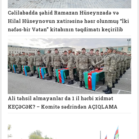
Cəlilabadda şəhid Ramazan Hüseynzadə və
Hilal Hüseynovun xatirəsinə həsr olunmuş “İki
nəfəs-bir Vətən” kitabının təqdimatı keçirilib
Ali təhsil almayanlar da 1 il hərbi xidmət
KEÇƏCƏK? – Komitə sədrindən AÇIQLAMA