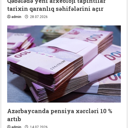
Qəbələdə yeni arxeoloji tapıntılar
tarixin qaranlıq səhifələrini açır
admin
28.07.2026
Azərbaycanda pensiya xərcləri 10 %
artıb
admin
14.07.2026