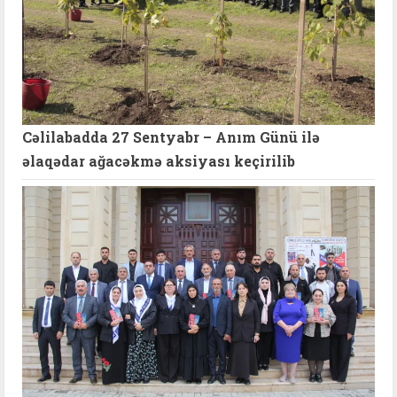
Cəlilabadda 27 Sentyabr – Anım Günü ilə
əlaqədar ağacəkmə aksiyası keçirilib