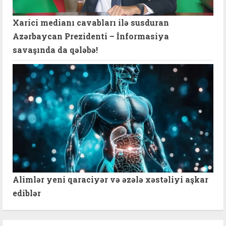
Xarici medianı cavabları ilə susduran
Azərbaycan Prezidenti – İnformasiya
savaşında da qələbə!
Alimlər yeni qaraciyər və əzələ xəstəliyi aşkar
ediblər