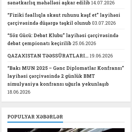
sənətkarlıq məhəlləsi aşkar edilib
14.07.2026
“Fiziki fəallıqla skaut ruhunu kəşf et” layihəsi
çərçivəsində düşərgə təşkil olunub
03.07.2026
“Söz Gücü: Debat Klubu” layihəsi çərçivəsində
debat çempionatı keçirilib
25.06.2026
QAZAXISTAN TƏƏSSÜRATLARI…
19.06.2026
“Bakı MUN 2025 – Gənc Diplomatlar Konfransı”
layihəsi çərçivəsində 2 günlük BMT
simulyasiya konfransı uğurla yekunlaşıb
18.06.2026
POPULYAR XƏBƏRLƏR