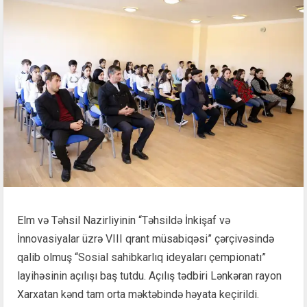
Elm və Təhsil Nazirliyinin “Təhsildə İnkişaf və
İnnovasiyalar üzrə VIII qrant müsabiqəsi” çərçivəsində
qalib olmuş “Sosial sahibkarlıq ideyaları çempionatı”
layihəsinin açılışı baş tutdu. Açılış tədbiri Lənkəran rayon
Xarxatan kənd tam orta məktəbində həyata keçirildi.