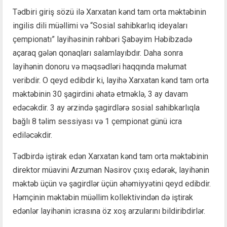
Tədbiri giriş sözü ilə Xarxatan kənd tam orta məktəbinin
ingilis dili müəllimi və “Sosial sahibkarlıq ideyaları
çempionatı” layihəsinin rəhbəri Şabəyim Həbibzadə
açaraq gələn qonaqları salamlayıbdır. Daha sonra
layihənin donoru və məqsədləri haqqında məlumat
veribdir. O qeyd edibdir ki, layihə Xarxatan kənd tam orta
məktəbinin 30 şagirdini əhatə etməklə, 3 ay davam
edəcəkdir. 3 ay ərzində şagirdlərə sosial sahibkarlıqla
bağlı 8 təlim sessiyası və 1 çempionat günü icra
ediləcəkdir.
Tədbirdə iştirak edən Xarxatan kənd tam orta məktəbinin
direktor müavini Arzuman Nəsirov çıxış edərək, layihənin
məktəb üçün və şagirdlər üçün əhəmiyyətini qeyd edibdir.
Həmçinin məktəbin müəllim kollektivindən də iştirak
edənlər layihənin icrasına öz xoş arzularını bildiribdirlər.