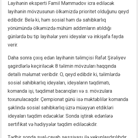
Layihənin eksperti Famil Məmmədov icra ediləcək
layihənin mövzusunun ölkəmizdə prioritet olduğunu qeyd
edibdir. Belə ki, həm sosial həm də sahibkarlıq
yönümündə ölkəmizdə mühüm addımların atıldığı
günlərdə bu tip layihələr yeni ideyalar və inkişafa fayda
verir.
Daha sonra çıxış edən layihənin təlimçisi Rafət Şirəliyev
şagirdlərlə keçiriləcək 8 təlimin mövzuları haqqında
detallı məlumat veribdir. O, qeyd edibdir ki, təlimlərdə
sosial sahibkarlıq ideyaları, ideyaların təqdimatı,
komanda işi, təqdimat bacarıqları və s. mövzulara
toxunulacaqdır. Çempionat günü isə məktəblilər komanda
şəklində sosial sahibkarlıq üzrə müəyyən etdikləri
ideyaları təqdim edəcəklər. Sonda iştirak edənlərə
sertifikat və hədiyyələr təqdim ediləcəkdir.
Tədbir sonda sual-cavab sessiyası ilə yekunlaşdırılıbdır.