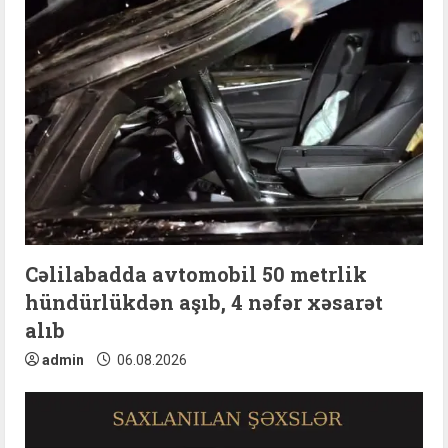
e
R
e
a
d
i
n
Cəlilabadda avtomobil 50 metrlik
hündürlükdən aşıb, 4 nəfər xəsarət
g
alıb
admin
06.08.2026