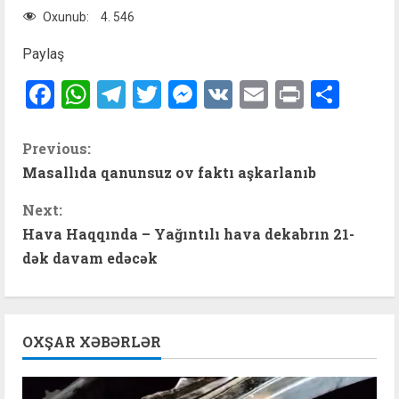
Oxunub:
4. 546
Paylaş
Facebook
WhatsApp
Telegram
Twitter
Messenger
VK
Email
Print
Shar
C
Previous:
Masallıda qanunsuz ov faktı aşkarlanıb
o
Next:
n
Hava Haqqında – Yağıntılı hava dekabrın 21-
t
dək davam edəcək
i
n
OXŞAR XƏBƏRLƏR
u