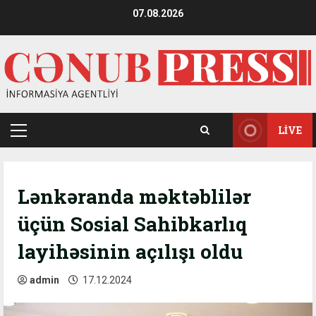
Skip
07.08.2026
to
content
LIVE
Primary
Menu
Lənkəranda məktəblilər
üçün Sosial Sahibkarlıq
layihəsinin açılışı oldu
admin
17.12.2024