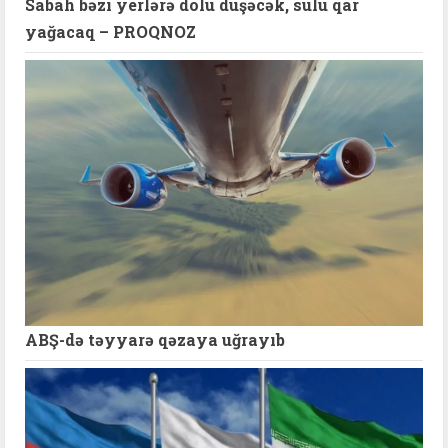
Sabah bəzi yerlərə dolu düşəcək, sulu qar
yağacaq – PROQNOZ
ABŞ-də təyyarə qəzaya uğrayıb