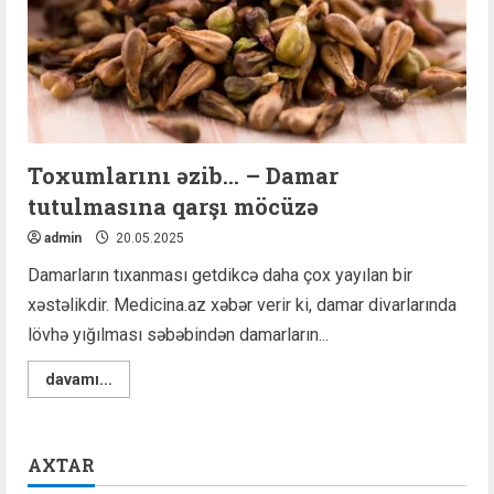
Toxumlarını əzib… – Damar
tutulmasına qarşı möcüzə
admin
20.05.2025
Damarların tıxanması getdikcə daha çox yayılan bir
xəstəlikdir. Medicina.az xəbər verir ki, damar divarlarında
lövhə yığılması səbəbindən damarların...
Read
davamı...
more
about
Toxumlarını
əzib…
–
AXTAR
Damar
tutulmasına