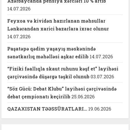
Azərbaycanda pensiya xərcləri 10 % artıb
14.07.2026
Feyxoa və kividən hazırlanan məhsullar
Lənkərandan xarici bazarlara ixrac olunur
14.07.2026
Paşatəpə qədim yaşayış məskənində
sənətkarlıq məhəlləsi aşkar edilib
14.07.2026
“Fiziki fəallıqla skaut ruhunu kəşf et” layihəsi
çərçivəsində düşərgə təşkil olunub
03.07.2026
“Söz Gücü: Debat Klubu” layihəsi çərçivəsində
debat çempionatı keçirilib
25.06.2026
QAZAXISTAN TƏƏSSÜRATLARI…
19.06.2026