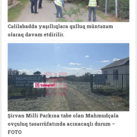
Cəlilabadda yaşıllıqlara qulluq müntəzəm
olaraq davam etdirilir.
Şirvan Milli Parkına tabe olan Mahmudçala
ovçuluq təsərrüfatında acınacaqlı durum –
FOTO