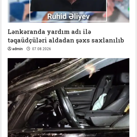
Lənkəranda yardım adı ilə
təqaüdçüləri aldadan şəxs saxlanılıb
admin
07.08.2026