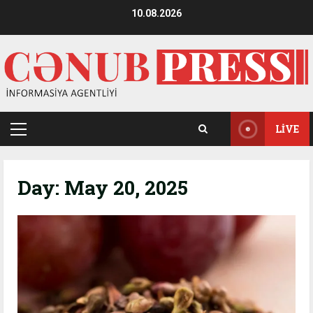
Skip
10.08.2026
to
content
LIVE
Primary
Menu
Day:
May 20, 2025