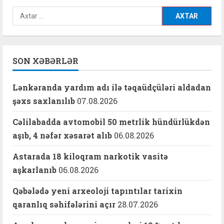
qarşı
möcüzə
Axtarış:
SON XƏBƏRLƏR
Lənkəranda yardım adı ilə təqaüdçüləri aldadan
şəxs saxlanılıb
07.08.2026
Cəlilabadda avtomobil 50 metrlik hündürlükdən
aşıb, 4 nəfər xəsarət alıb
06.08.2026
Astarada 18 kiloqram narkotik vasitə
aşkarlanıb
06.08.2026
Qəbələdə yeni arxeoloji tapıntılar tarixin
qaranlıq səhifələrini açır
28.07.2026