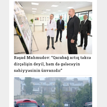
Rəşad Mahmudov: “Qarabağ artıq təkcə
dirçəlişin deyil, həm də gələcəyin
səhiyyəsinin ünvanıdır”