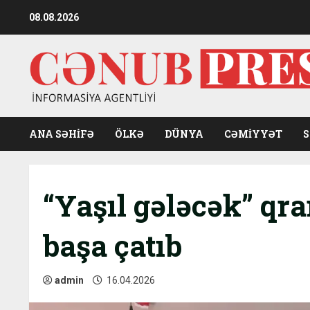
Skip
08.08.2026
to
content
ANA SƏHİFƏ
ÖLKƏ
DÜNYA
CƏMIYYƏT
“Yaşıl gələcək” qra
başa çatıb
admin
16.04.2026