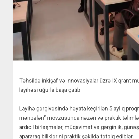
Təhsildə inkişaf və innovasiyalar üzrə IX qrant mü
layihəsi uğurla başa çatıb.
Layihə çərçivəsində həyata keçirilən 5 aylıq pro
mənbələri” mövzusunda nəzəri və praktik təlimlər t
ardıcıl birləşmələr, müqavimət və gərginlik, günəş
apararaq biliklərini praktik şəkildə tətbiq ediblər.