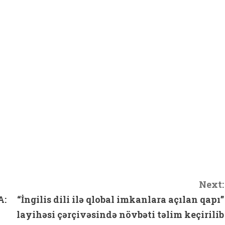
hare
Next:
A:
“İngilis dili ilə qlobal imkanlara açılan qapı”
layihəsi çərçivəsində növbəti təlim keçirilib