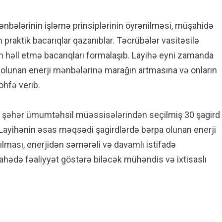
mənbələrinin işləmə prinsiplərinin öyrənilməsi, müşahidə
 praktik bacarıqlar qazanıblar. Təcrübələr vasitəsilə
m həll etmə bacarıqları formalaşıb. Layihə eyni zamanda
pa olunan enerji mənbələrinə marağın artmasına və onların
öhfə verib.
van şəhər ümumtəhsil müəssisələrindən seçilmiş 30 şagird
Layihənin əsas məqsədi şagirdlərdə bərpa olunan enerji
ılması, enerjidən səmərəli və davamlı istifadə
ahədə fəaliyyət göstərə biləcək mühəndis və ixtisaslı