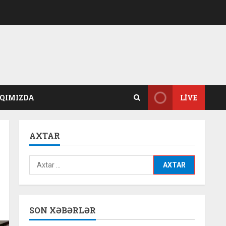
QIMIZDA
LIVE
AXTAR
Axtarış:
SON XƏBƏRLƏR