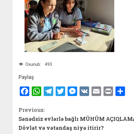
Oxunub:
493
Paylaş
Facebook
WhatsApp
Telegram
Twitter
Messenger
VK
Email
Print
S
C
Previous:
Sənədsiz evlərlə bağlı MÜHÜM AÇIQLAM
o
Dövlət və vətəndaş niyə itirir?