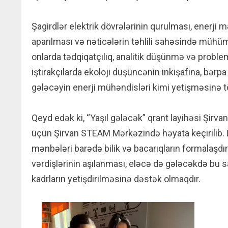
Şagirdlər elektrik dövrələrinin qurulması, enerji 
aparılması və nəticələrin təhlili sahəsində mühüm
onlarda tədqiqatçılıq, analitik düşünmə və proble
iştirakçılarda ekoloji düşüncənin inkişafına, bər
gələcəyin enerji mühəndisləri kimi yetişməsinə t
Qeyd edək ki, “Yaşıl gələcək” qrant layihəsi Şir
üçün Şirvan STEAM Mərkəzində həyata keçirilib. 
mənbələri barədə bilik və bacarıqların formalaşdır
vərdişlərinin aşılanması, eləcə də gələcəkdə bu s
kadrların yetişdirilməsinə dəstək olmaqdır.