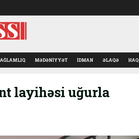
SAĞLAMLIQ
MƏDƏNIYYƏT
İDMAN
ƏLAQƏ
HAQ
nt layihəsi uğurla