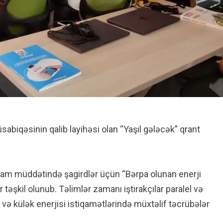
sabiqəsinin qalib layihəsi olan “Yaşıl gələcək” qrant
qram müddətində şagirdlər üçün “Bərpa olunan enerji
əşkil olunub. Təlimlər zamanı iştirakçılar paralel və
 və külək enerjisi istiqamətlərində müxtəlif təcrübələr