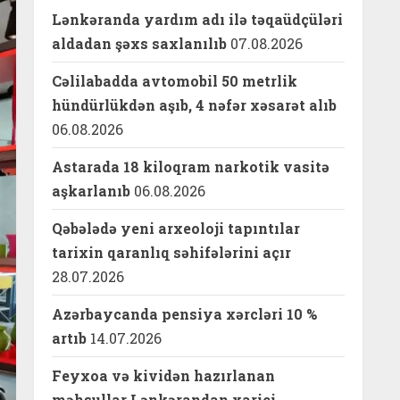
Lənkəranda yardım adı ilə təqaüdçüləri
aldadan şəxs saxlanılıb
07.08.2026
Cəlilabadda avtomobil 50 metrlik
hündürlükdən aşıb, 4 nəfər xəsarət alıb
06.08.2026
Astarada 18 kiloqram narkotik vasitə
aşkarlanıb
06.08.2026
Qəbələdə yeni arxeoloji tapıntılar
tarixin qaranlıq səhifələrini açır
28.07.2026
Azərbaycanda pensiya xərcləri 10 %
artıb
14.07.2026
Feyxoa və kividən hazırlanan
məhsullar Lənkərandan xarici