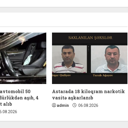
 avtomobil 50
Astarada 18 kiloqram narkotik
ürlükdən aşıb, 4
vasitə aşkarlanıb
t alıb
admin
06.08.2026
6.08.2026