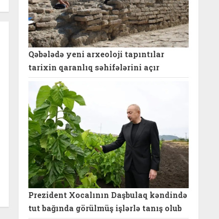
Qəbələdə yeni arxeoloji tapıntılar
tarixin qaranlıq səhifələrini açır
Prezident Xocalının Daşbulaq kəndində
tut bağında görülmüş işlərlə tanış olub