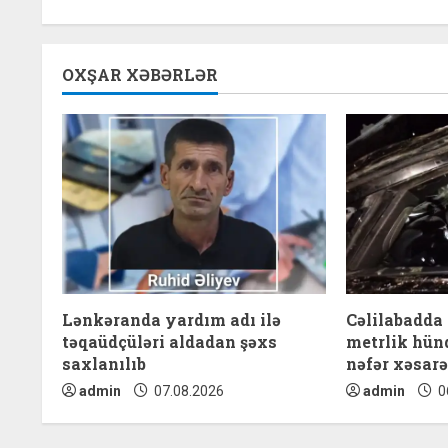
n
t
OXŞAR XƏBƏRLƏR
i
n
u
e
R
e
Lənkəranda yardım adı ilə
Cəlilabadda
a
təqaüdçüləri aldadan şəxs
metrlik hünd
saxlanılıb
nəfər xəsarə
d
admin
07.08.2026
admin
0
i