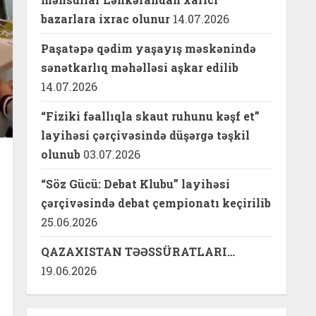
bazarlara ixrac olunur
14.07.2026
Paşatəpə qədim yaşayış məskənində
sənətkarlıq məhəlləsi aşkar edilib
14.07.2026
“Fiziki fəallıqla skaut ruhunu kəşf et”
layihəsi çərçivəsində düşərgə təşkil
olunub
03.07.2026
“Söz Gücü: Debat Klubu” layihəsi
çərçivəsində debat çempionatı keçirilib
25.06.2026
QAZAXISTAN TƏƏSSÜRATLARI…
19.06.2026