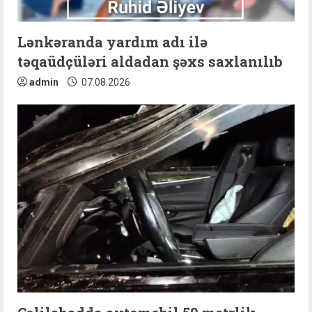
n
Lənkəranda yardım adı ilə
g
təqaüdçüləri aldadan şəxs saxlanılıb
admin
07.08.2026