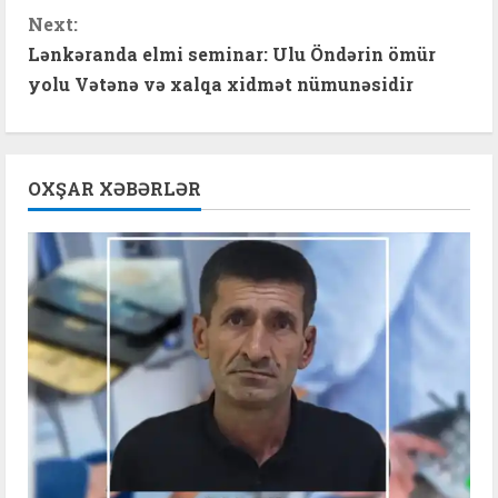
n
Next:
t
Lənkəranda elmi seminar: Ulu Öndərin ömür
yolu Vətənə və xalqa xidmət nümunəsidir
i
n
OXŞAR XƏBƏRLƏR
u
e
R
e
a
d
i