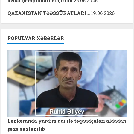
debat çempionatı keçirilib
25.06.2026
QAZAXISTAN TƏƏSSÜRATLARI…
19.06.2026
POPULYAR XƏBƏRLƏR
Lənkəranda yardım adı ilə təqaüdçüləri aldadan
şəxs saxlanılıb