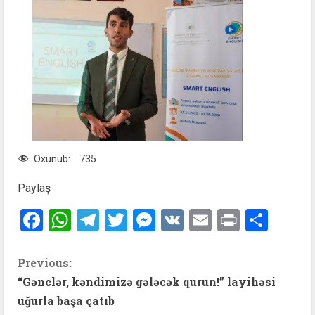
Oxunub:
735
Paylaş
Facebook
WhatsApp
Telegram
Twitter
Messenger
VK
Email
Print
Shar
C
Previous:
“Gənclər, kəndimizə gələcək qurun!” layihəsi
o
uğurla başa çatıb