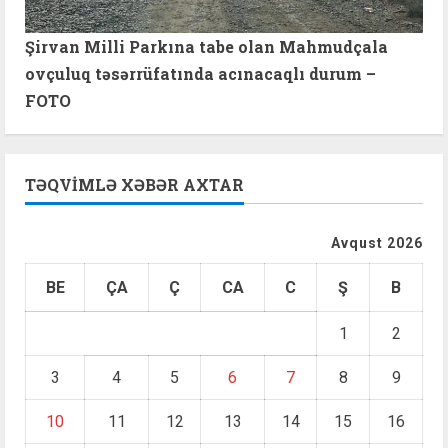
Şirvan Milli Parkına tabe olan Mahmudçala
ovçuluq təsərrüfatında acınacaqlı durum –
FOTO
TƏQVIMLƏ XƏBƏR AXTAR
Avqust 2026
BE
ÇA
Ç
CA
C
Ş
B
1
2
3
4
5
6
7
8
9
10
11
12
13
14
15
16