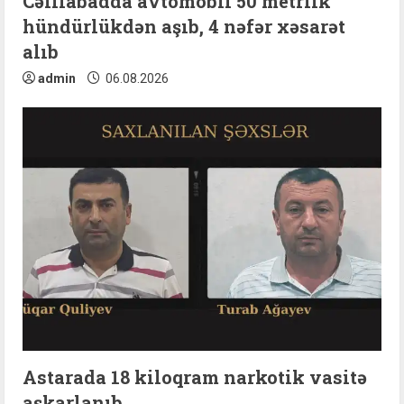
Cəlilabadda avtomobil 50 metrlik
hündürlükdən aşıb, 4 nəfər xəsarət
alıb
admin
06.08.2026
Astarada 18 kiloqram narkotik vasitə
aşkarlanıb