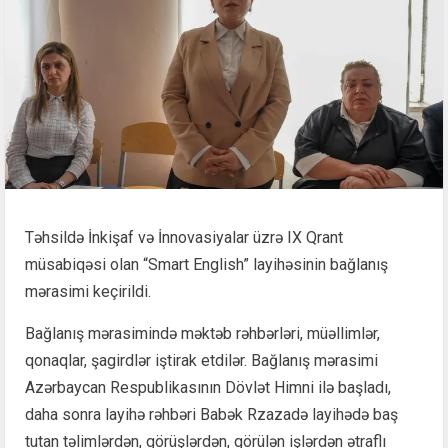
Təhsildə İnkişaf və İnnovasiyalar üzrə IX Qrant
müsabiqəsi olan “Smart English” layihəsinin bağlanış
mərasimi keçirildi.
Bağlanış mərasimində məktəb rəhbərləri, müəllimlər,
qonaqlar, şagirdlər iştirak etdilər. Bağlanış mərasimi
Azərbaycan Respublikasının Dövlət Himni ilə başladı,
daha sonra layihə rəhbəri Babək Rzazadə layihədə baş
tutan təlimlərdən, görüşlərdən, görülən işlərdən ətraflı