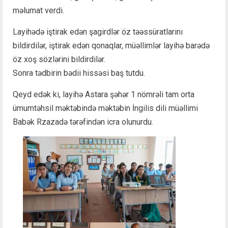
məlumat verdi.
Layihədə iştirak edən şagirdlər öz təəssüratlarını
bildirdilər, iştirak edən qonaqlar, müəllimlər layihə barədə
öz xoş sözlərini bildirdilər.
Sonra tədbirin bədii hissəsi baş tutdu.
Qeyd edək ki, layihə Astara şəhər 1 nömrəli tam orta
ümumtəhsil məktəbində məktəbin İngilis dili müəllimi
Babək Rzazadə tərəfindən icra olunurdu.