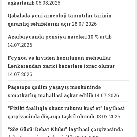
aşkarlanıb
06.08.2026
Qəbələdə yeni arxeoloji tapıntılar tarixin
qaranlıq səhifələrini açır
28.07.2026
Azərbaycanda pensiya xərcləri 10 % artıb
14.07.2026
Feyxoa və kividən hazırlanan məhsullar
Lənkərandan xarici bazarlara ixrac olunur
14.07.2026
Paşatəpə qədim yaşayış məskənində
sənətkarlıq məhəlləsi aşkar edilib
14.07.2026
“Fiziki fəallıqla skaut ruhunu kəşf et” layihəsi
çərçivəsində düşərgə təşkil olunub
03.07.2026
“Söz Gücü: Debat Klubu” layihəsi çərçivəsində