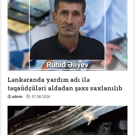
Lənkəranda yardım adı ilə
təqaüdçüləri aldadan şəxs saxlanılıb
admin
07.08.2026