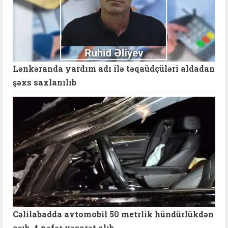
Lənkəranda yardım adı ilə təqaüdçüləri aldadan
şəxs saxlanılıb
Cəlilabadda avtomobil 50 metrlik hündürlükdən
aşıb, 4 nəfər xəsarət alıb