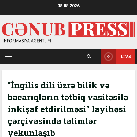
Skip
08.08.2026
to
content
LIVE
Primary
Menu
“İngilis dili üzrə bilik və
bacarıqların tətbiq vasitəsilə
inkişaf etdirilməsi” layihəsi
çərçivəsində təlimlər
yekunlaşıb