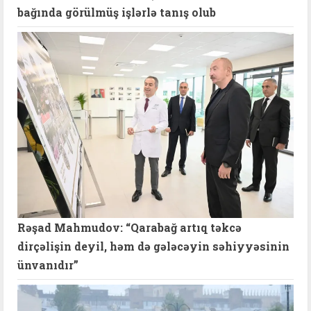
bağında görülmüş işlərlə tanış olub
Rəşad Mahmudov: “Qarabağ artıq təkcə
dirçəlişin deyil, həm də gələcəyin səhiyyəsinin
ünvanıdır”