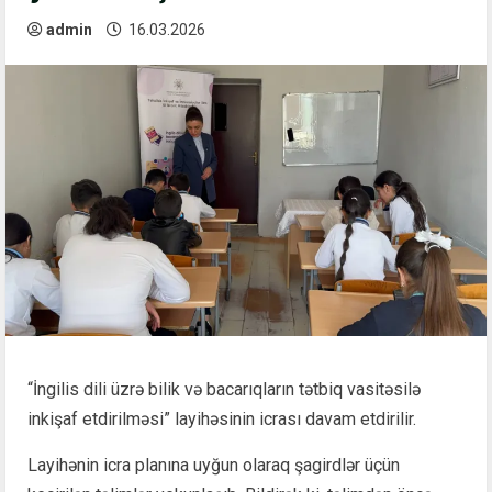
admin
16.03.2026
“İngilis dili üzrə bilik və bacarıqların tətbiq vasitəsilə
inkişaf etdirilməsi” layihəsinin icrası davam etdirilir.
Layihənin icra planına uyğun olaraq şagirdlər üçün