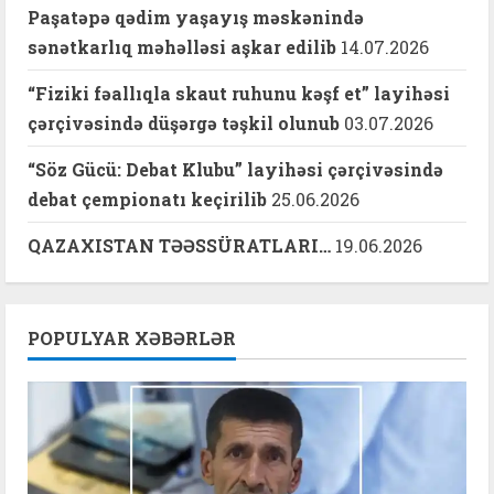
Paşatəpə qədim yaşayış məskənində
sənətkarlıq məhəlləsi aşkar edilib
14.07.2026
“Fiziki fəallıqla skaut ruhunu kəşf et” layihəsi
çərçivəsində düşərgə təşkil olunub
03.07.2026
“Söz Gücü: Debat Klubu” layihəsi çərçivəsində
debat çempionatı keçirilib
25.06.2026
QAZAXISTAN TƏƏSSÜRATLARI…
19.06.2026
POPULYAR XƏBƏRLƏR