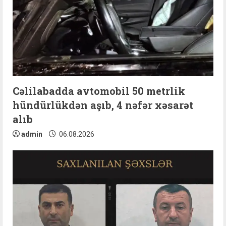
Cəlilabadda avtomobil 50 metrlik
hündürlükdən aşıb, 4 nəfər xəsarət
alıb
admin
06.08.2026