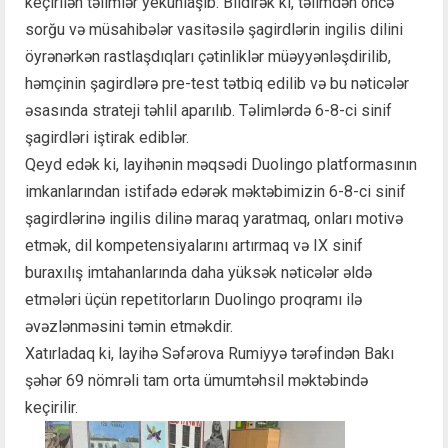
keçirilən təlimlər yekunlaşıb. Bildirək ki, təlimdən öncə
sorğu və müsahibələr vasitəsilə şagirdlərin ingilis dilini
öyrənərkən rastlaşdıqları çətinliklər müəyyənləşdirilib,
həmçinin şagirdlərə pre-test tətbiq edilib və bu nəticələr
əsasında strateji təhlil aparılıb. Təlimlərdə 6-8-ci sinif
şagirdləri iştirak ediblər.
Qeyd edək ki, layihənin məqsədi Duolingo platformasının
imkanlarından istifadə edərək məktəbimizin 6-8-ci sinif
şagirdlərinə ingilis dilinə maraq yaratmaq, onları motivə
etmək, dil kompetensiyalarını artırmaq və IX sinif
buraxılış imtahanlarında daha yüksək nəticələr əldə
etmələri üçün repetitorların Duolingo proqramı ilə
əvəzlənməsini təmin etməkdir.
Xatırladaq ki, layihə Səfərova Rumiyyə tərəfindən Bakı
şəhər 69 nömrəli tam orta ümumtəhsil məktəbində
keçirilir.