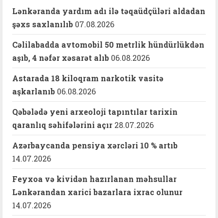
Lənkəranda yardım adı ilə təqaüdçüləri aldadan
şəxs saxlanılıb
07.08.2026
Cəlilabadda avtomobil 50 metrlik hündürlükdən
aşıb, 4 nəfər xəsarət alıb
06.08.2026
Astarada 18 kiloqram narkotik vasitə
aşkarlanıb
06.08.2026
Qəbələdə yeni arxeoloji tapıntılar tarixin
qaranlıq səhifələrini açır
28.07.2026
Azərbaycanda pensiya xərcləri 10 % artıb
14.07.2026
Feyxoa və kividən hazırlanan məhsullar
Lənkərandan xarici bazarlara ixrac olunur
14.07.2026