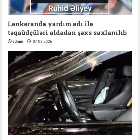
Lənkəranda yardım adı ilə
təqaüdçüləri aldadan şəxs saxlanılıb
admin
07.08.2026