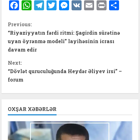
Facebook
WhatsApp
Telegram
Twitter
Messenger
VK
Email
Print
Shar
C
Previous:
“Riyaziyyatın fərdi ritmi: Şagirdin sürətinə
o
uyan öyrənmə modeli” layihəsinin icrası
n
davam edir
t
Next:
“Dövlət quruculuğunda Heydər Əliyev irsi” –
i
forum
n
u
OXŞAR XƏBƏRLƏR
e
R