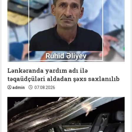
e
a
d
i
n
g
Lənkəranda yardım adı ilə
təqaüdçüləri aldadan şəxs saxlanılıb
admin
07.08.2026