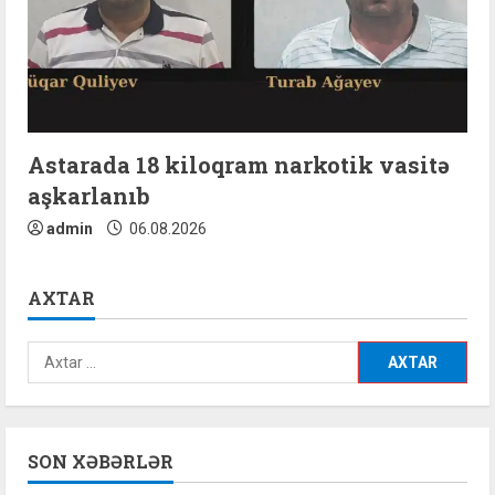
Astarada 18 kiloqram narkotik vasitə
aşkarlanıb
admin
06.08.2026
AXTAR
Axtarış:
SON XƏBƏRLƏR