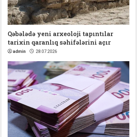
i
n
Qəbələdə yeni arxeoloji tapıntılar
g
tarixin qaranlıq səhifələrini açır
admin
28.07.2026