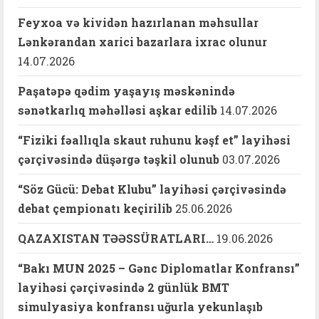
Feyxoa və kividən hazırlanan məhsullar
Lənkərandan xarici bazarlara ixrac olunur
14.07.2026
Paşatəpə qədim yaşayış məskənində
sənətkarlıq məhəlləsi aşkar edilib
14.07.2026
“Fiziki fəallıqla skaut ruhunu kəşf et” layihəsi
çərçivəsində düşərgə təşkil olunub
03.07.2026
“Söz Gücü: Debat Klubu” layihəsi çərçivəsində
debat çempionatı keçirilib
25.06.2026
QAZAXISTAN TƏƏSSÜRATLARI…
19.06.2026
“Bakı MUN 2025 – Gənc Diplomatlar Konfransı”
layihəsi çərçivəsində 2 günlük BMT
simulyasiya konfransı uğurla yekunlaşıb