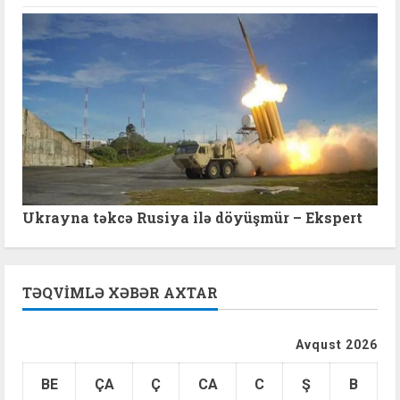
Ukrayna təkcə Rusiya ilə döyüşmür – Ekspert
TƏQVIMLƏ XƏBƏR AXTAR
Avqust 2026
BE
ÇA
Ç
CA
C
Ş
B