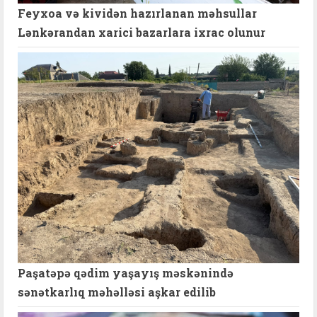
Feyxoa və kividən hazırlanan məhsullar
Lənkərandan xarici bazarlara ixrac olunur
Paşatəpə qədim yaşayış məskənində
sənətkarlıq məhəlləsi aşkar edilib