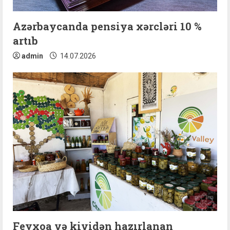
Azərbaycanda pensiya xərcləri 10 %
artıb
admin
14.07.2026
Feyxoa və kividən hazırlanan