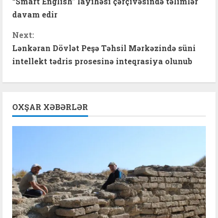
“Smart English” layihəsi çərçivəsində təlimlər
o
davam edir
n
Next:
t
Lənkəran Dövlət Peşə Təhsil Mərkəzində süni
intellekt tədris prosesinə inteqrasiya olunub
i
n
OXŞAR XƏBƏRLƏR
u
e
R
e
a
d