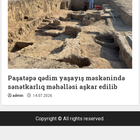
Paşatəpə qədim yaşayış məskənində
sənətkarlıq məhəlləsi aşkar edilib
admin
14.07.2026
Copyright © All rights reserved.