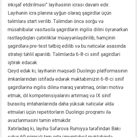
inkişaf etdirilməsi” layihəsinin icrası davam edir.
Layihənin icra planına uyğun olaraq şagirdlər üçün
təlimlərə start verilib. Təlimdən öncə sorğu və
müsahibələr vasitəsilə şagirdlərin ingilis dilini öyrənərkən
rastlaşdıqları çətinliklər müəyyənləşdirilib, həmçinin
şagirdlərə pre-test tətbiq edilib və bu nəticələr əsasında
strateji təhlil aparılıb. Təlimlərdə 6-8-ci sinif şagirdləri
iştirak edəcək.
Qeyd edək ki, layihənin məqsədi Duolingo platformasının
imkanlarından istifadə edərək məktəbimizin 6-8-ci sinif
şagirdlərinə ingilis dilinə maraq yaratmaq, onları motivə
etmək, dil kompetensiyalarını artırmaq və IX sinif
buraxılış imtahanlarında daha yüksək nəticələr əldə
etmələri üçün repetitorların Duolingo proqramı ilə
əvəzlənməsini təmin etməkdir.
Xatırladaq ki, layihə Səfərova Rumiyyə tərəfindən Bakı
şəhər 69 nömrəli tam orta ümumtəhsil məktəbində