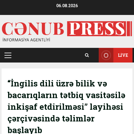
Skip
06.08.2026
to
content
LIVE
Primary
Menu
“İngilis dili üzrə bilik və
bacarıqların tətbiq vasitəsilə
inkişaf etdirilməsi” layihəsi
çərçivəsində təlimlər
başlayıb