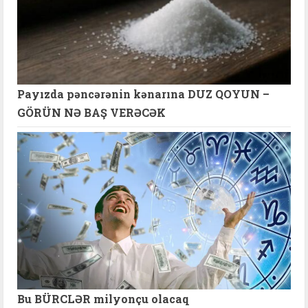
Payızda pəncərənin kənarına DUZ QOYUN –
GÖRÜN NƏ BAŞ VERƏCƏK
Bu BÜRCLƏR milyonçu olacaq