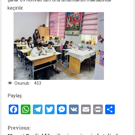
keçirilir.
Oxunub:
453
Paylaş
Facebook
WhatsApp
Telegram
Twitter
Messenger
VK
Email
Print
Shar
C
Previous: