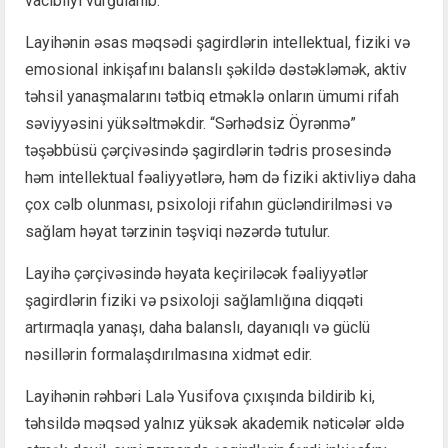
vacibliyi vurğulanıb.
Layihənin əsas məqsədi şagirdlərin intellektual, fiziki və
emosional inkişafını balanslı şəkildə dəstəkləmək, aktiv
təhsil yanaşmalarını tətbiq etməklə onların ümumi rifah
səviyyəsini yüksəltməkdir. “Sərhədsiz Öyrənmə”
təşəbbüsü çərçivəsində şagirdlərin tədris prosesində
həm intellektual fəaliyyətlərə, həm də fiziki aktivliyə daha
çox cəlb olunması, psixoloji rifahın gücləndirilməsi və
sağlam həyat tərzinin təşviqi nəzərdə tutulur.
Layihə çərçivəsində həyata keçiriləcək fəaliyyətlər
şagirdlərin fiziki və psixoloji sağlamlığına diqqəti
artırmaqla yanaşı, daha balanslı, dayanıqlı və güclü
nəsillərin formalaşdırılmasına xidmət edir.
Layihənin rəhbəri Lalə Yusifova çıxışında bildirib ki,
təhsildə məqsəd yalnız yüksək akademik nəticələr əldə