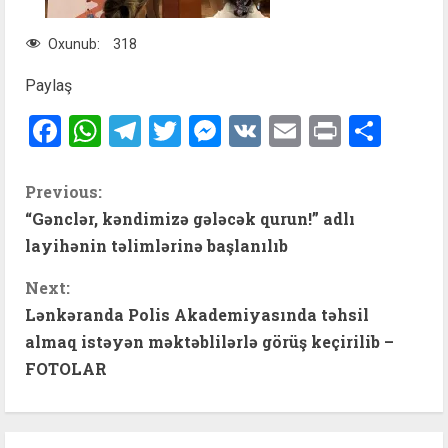
Oxunub:
318
Paylaş
Facebook
WhatsApp
Telegram
Twitter
Messenger
VK
Email
Print
Shar
C
Previous:
“Gənclər, kəndimizə gələcək qurun!” adlı
o
layihənin təlimlərinə başlanılıb
n
Next:
t
Lənkəranda Polis Akademiyasında təhsil
almaq istəyən məktəblilərlə görüş keçirilib –
i
FOTOLAR
n