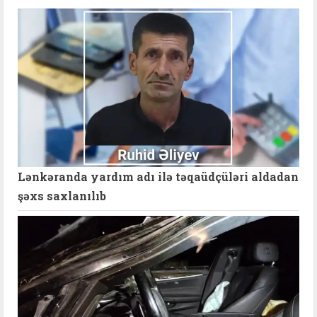
Lənkəranda yardım adı ilə təqaüdçüləri aldadan
şəxs saxlanılıb