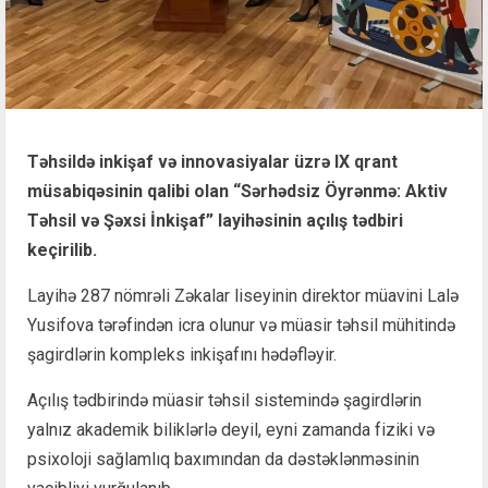
Təhsildə inkişaf və innovasiyalar üzrə IX qrant
müsabiqəsinin qalibi olan “Sərhədsiz Öyrənmə: Aktiv
Təhsil və Şəxsi İnkişaf” layihəsinin açılış tədbiri
keçirilib.
Layihə 287 nömrəli Zəkalar liseyinin direktor müavini Lalə
Yusifova tərəfindən icra olunur və müasir təhsil mühitində
şagirdlərin kompleks inkişafını hədəfləyir.
Açılış tədbirində müasir təhsil sistemində şagirdlərin
yalnız akademik biliklərlə deyil, eyni zamanda fiziki və
psixoloji sağlamlıq baxımından da dəstəklənməsinin