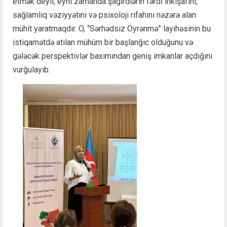
etmək deyil, eyni zamanda şagirdlərin fərdi inkişafını,
sağlamlıq vəziyyətini və psixoloji rifahını nəzərə alan
mühit yaratmaqdır. O, “Sərhədsiz Öyrənmə” layihəsinin bu
istiqamətdə atılan mühüm bir başlanğıc olduğunu və
gələcək perspektivlər baxımından geniş imkanlar açdığını
vurğulayıb.