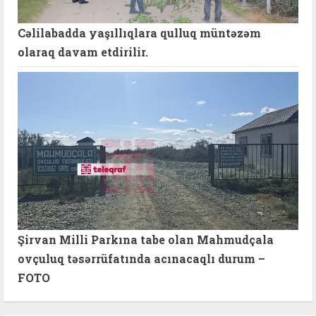
Cəlilabadda yaşıllıqlara qulluq müntəzəm
olaraq davam etdirilir.
Şirvan Milli Parkına tabe olan Mahmudçala
ovçuluq təsərrüfatında acınacaqlı durum –
FOTO