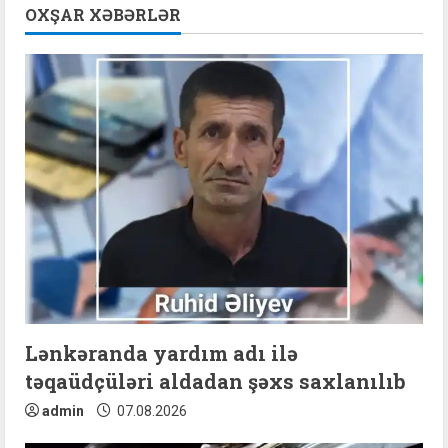
u
OXŞAR XƏBƏRLƏR
e
R
e
a
d
i
n
g
Lənkəranda yardım adı ilə
təqaüdçüləri aldadan şəxs saxlanılıb
admin
07.08.2026