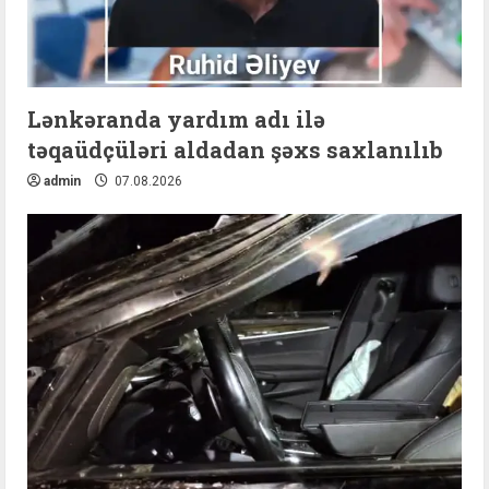
Lənkəranda yardım adı ilə
təqaüdçüləri aldadan şəxs saxlanılıb
admin
07.08.2026