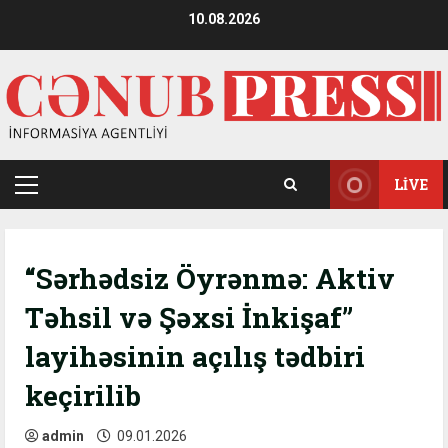
Skip
10.08.2026
to
content
LIVE
Primary
Menu
“Sərhədsiz Öyrənmə: Aktiv
Təhsil və Şəxsi İnkişaf”
layihəsinin açılış tədbiri
keçirilib
admin
09.01.2026