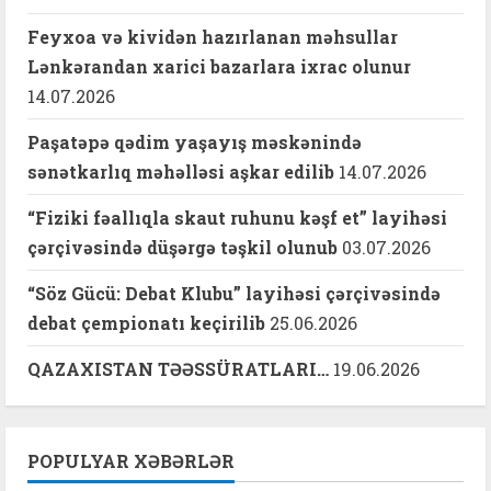
Feyxoa və kividən hazırlanan məhsullar
Lənkərandan xarici bazarlara ixrac olunur
14.07.2026
Paşatəpə qədim yaşayış məskənində
sənətkarlıq məhəlləsi aşkar edilib
14.07.2026
“Fiziki fəallıqla skaut ruhunu kəşf et” layihəsi
çərçivəsində düşərgə təşkil olunub
03.07.2026
“Söz Gücü: Debat Klubu” layihəsi çərçivəsində
debat çempionatı keçirilib
25.06.2026
QAZAXISTAN TƏƏSSÜRATLARI…
19.06.2026
POPULYAR XƏBƏRLƏR