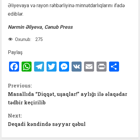
Əliyevaya və rayon rəhbərliyinə minnətdarlıqlarını ifadə
ediblər.
Nərmin Əliyeva, Cənub Press
Oxunub:
275
Paylaş
Facebook
WhatsApp
Telegram
Twitter
Messenger
VK
Email
Print
Shar
C
Previous:
Masallıda “Diqqət, uşaqlar!” aylığı ilə əlaqədar
o
tədbir keçirilib
n
Next:
t
Deqadi kəndində səyyar qəbul
i