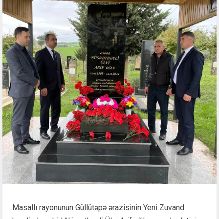
Masallı rayonunun Güllütəpə ərazisinin Yeni Zuvand