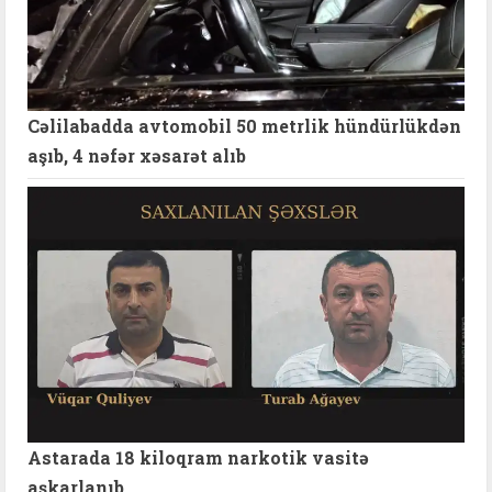
Cəlilabadda avtomobil 50 metrlik hündürlükdən
aşıb, 4 nəfər xəsarət alıb
Astarada 18 kiloqram narkotik vasitə
aşkarlanıb