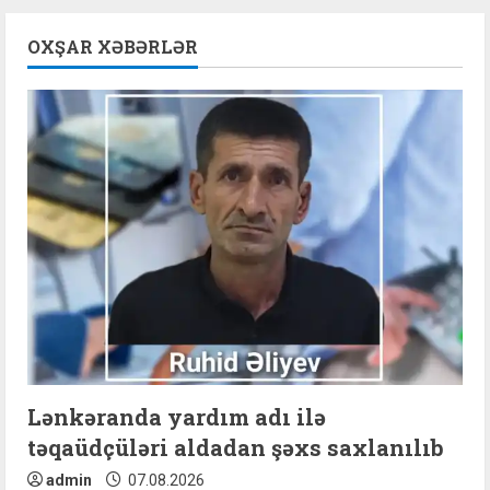
n
OXŞAR XƏBƏRLƏR
u
e
R
e
a
d
i
n
Lənkəranda yardım adı ilə
təqaüdçüləri aldadan şəxs saxlanılıb
g
admin
07.08.2026