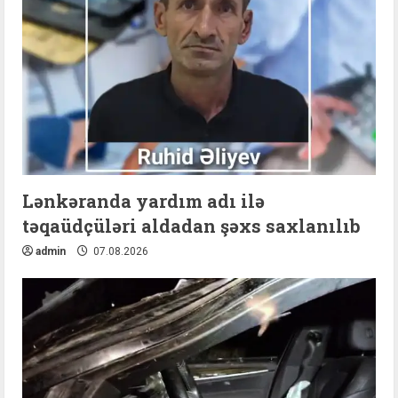
Lənkəranda yardım adı ilə
təqaüdçüləri aldadan şəxs saxlanılıb
admin
07.08.2026