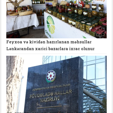
Feyxoa və kividən hazırlanan məhsullar
Lənkərandan xarici bazarlara ixrac olunur