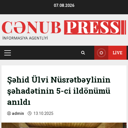
Skip
07.08.2026
to
content
LIVE
Primary
Menu
Şəhid Ülvi Nüsrətbəylinin
şəhadətinin 5-ci ildönümü
anıldı
admin
13.10.2025