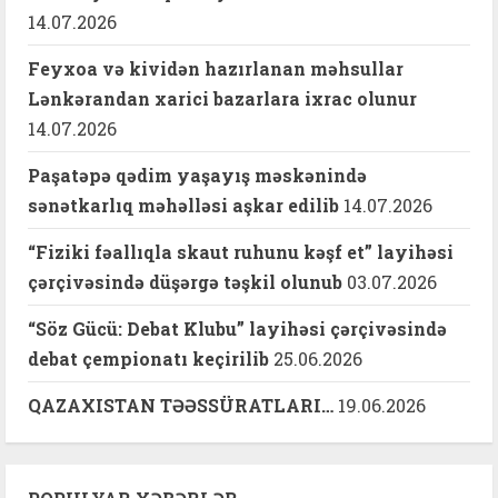
14.07.2026
Feyxoa və kividən hazırlanan məhsullar
Lənkərandan xarici bazarlara ixrac olunur
14.07.2026
Paşatəpə qədim yaşayış məskənində
sənətkarlıq məhəlləsi aşkar edilib
14.07.2026
“Fiziki fəallıqla skaut ruhunu kəşf et” layihəsi
çərçivəsində düşərgə təşkil olunub
03.07.2026
“Söz Gücü: Debat Klubu” layihəsi çərçivəsində
debat çempionatı keçirilib
25.06.2026
QAZAXISTAN TƏƏSSÜRATLARI…
19.06.2026