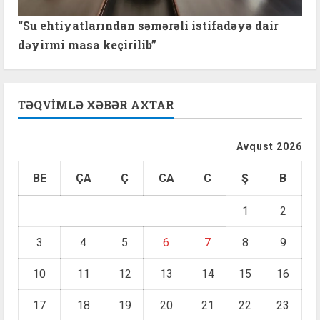
“Su ehtiyatlarından səmərəli istifadəyə dair
dəyirmi masa keçirilib”
TƏQVIMLƏ XƏBƏR AXTAR
Avqust 2026
BE
ÇA
Ç
CA
C
Ş
B
1
2
3
4
5
6
7
8
9
10
11
12
13
14
15
16
17
18
19
20
21
22
23