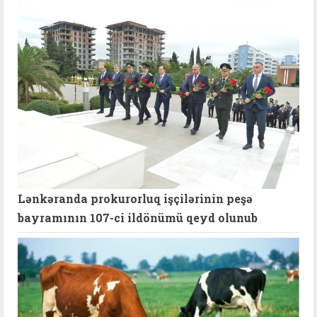
Lənkəranda prokurorluq işçilərinin peşə
bayramının 107-ci ildönümü qeyd olunub