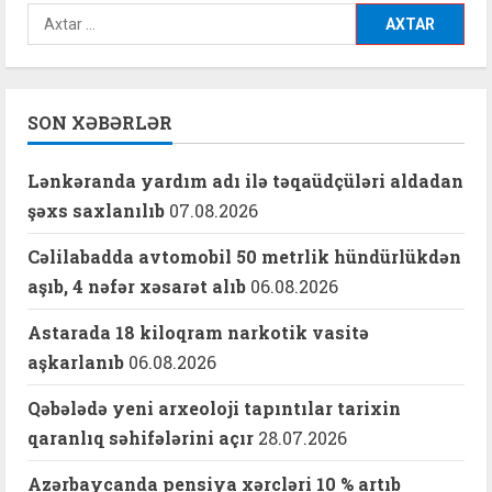
Axtarış:
SON XƏBƏRLƏR
Lənkəranda yardım adı ilə təqaüdçüləri aldadan
şəxs saxlanılıb
07.08.2026
Cəlilabadda avtomobil 50 metrlik hündürlükdən
aşıb, 4 nəfər xəsarət alıb
06.08.2026
Astarada 18 kiloqram narkotik vasitə
aşkarlanıb
06.08.2026
Qəbələdə yeni arxeoloji tapıntılar tarixin
qaranlıq səhifələrini açır
28.07.2026
Azərbaycanda pensiya xərcləri 10 % artıb