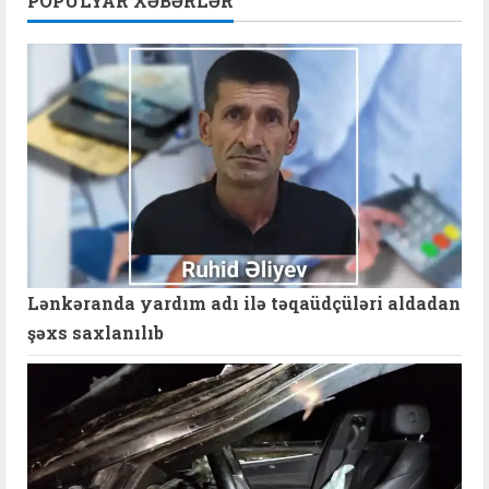
POPULYAR XƏBƏRLƏR
Lənkəranda yardım adı ilə təqaüdçüləri aldadan
şəxs saxlanılıb