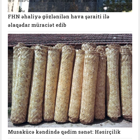
FHN əhaliyə gözlənilən hava şəraiti ilə
əlaqədar müraciət edib
Musakücə kəndində qədim sənət: Həsirçilik