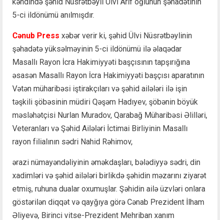
kəndində şəhid Nüsrətbəyli Ülvi Arif oğlunun şəhadətinin
5-ci ildönümü anılmışdır.
Cənub Press
xəbər verir ki, şəhid Ülvi Nüsrətbəylinin
şəhadətə yüksəlməyinin 5-ci ildönümü ilə əlaqədar
Masallı Rayon İcra Hakimiyyəti başçısının tapşırığına
əsasən Masallı Rayon İcra Hakimiyyəti başçısı aparatının
Vətən müharibəsi iştirakçıları və şəhid ailələri ilə işin
təşkili şöbəsinin müdiri Qəşəm Hadıyev, şöbənin böyük
məsləhətçisi Nurlan Muradov, Qarabağ Müharibəsi Əlilləri,
Veteranları və Şəhid Ailələri İctimai Birliyinin Masallı
rayon filialının sədri Nahid Rəhimov,
ərazi nümayəndəliyinin əməkdaşları, bələdiyyə sədri, din
xadimləri və şəhid ailələri birlikdə şəhidin məzarını ziyarət
etmiş, ruhuna dualar oxumuşlar. Şəhidin ailə üzvləri onlara
göstərilən diqqət və qayğıya görə Cənab Prezident İlham
Əliyevə, Birinci vitse-Prezident Mehriban xanım