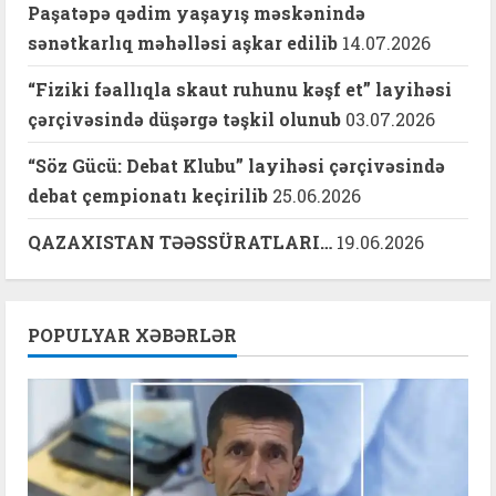
Paşatəpə qədim yaşayış məskənində
sənətkarlıq məhəlləsi aşkar edilib
14.07.2026
“Fiziki fəallıqla skaut ruhunu kəşf et” layihəsi
çərçivəsində düşərgə təşkil olunub
03.07.2026
“Söz Gücü: Debat Klubu” layihəsi çərçivəsində
debat çempionatı keçirilib
25.06.2026
QAZAXISTAN TƏƏSSÜRATLARI…
19.06.2026
POPULYAR XƏBƏRLƏR