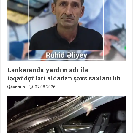
R
e
a
d
i
n
Lənkəranda yardım adı ilə
təqaüdçüləri aldadan şəxs saxlanılıb
g
admin
07.08.2026