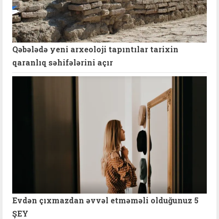
Qəbələdə yeni arxeoloji tapıntılar tarixin
qaranlıq səhifələrini açır
Evdən çıxmazdan əvvəl etməməli olduğunuz 5
ŞEY