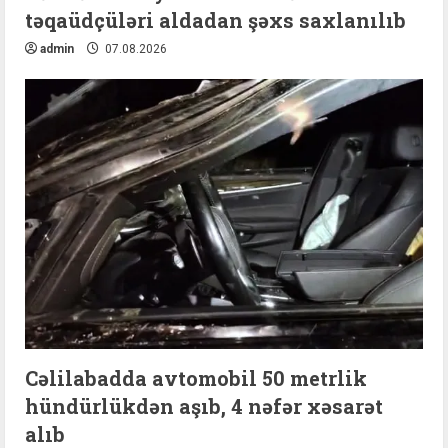
təqaüdçüləri aldadan şəxs saxlanılıb
admin
07.08.2026
Cəlilabadda avtomobil 50 metrlik
hündürlükdən aşıb, 4 nəfər xəsarət
alıb