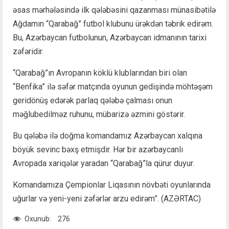
əsas mərhələsində ilk qələbəsini qazanması münasibətilə
Ağdamın “Qarabağ” futbol klubunu ürəkdən təbrik edirəm.
Bu, Azərbaycan futbolunun, Azərbaycan idmanının tarixi
zəfəridir.
“Qarabağ”ın Avropanın köklü klublarından biri olan
“Benfika” ilə səfər matçında oyunun gedişində möhtəşəm
geridönüş edərək parlaq qələbə çalması onun
məğlubedilməz ruhunu, mübarizə əzmini göstərir.
Bu qələbə ilə doğma komandamız Azərbaycan xalqına
böyük sevinc bəxş etmişdir. Hər bir azərbaycanlı
Avropada xariqələr yaradan “Qarabağ”la qürur duyur.
Komandamıza Çempionlar Liqasının növbəti oyunlarında
uğurlar və yeni-yeni zəfərlər arzu edirəm”. (AZƏRTAC)
Oxunub:
276