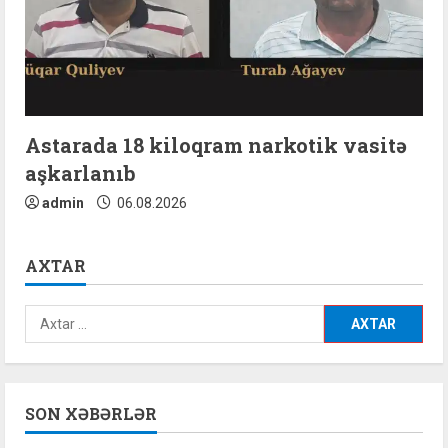
Astarada 18 kiloqram narkotik vasitə
aşkarlanıb
admin
06.08.2026
AXTAR
Axtarış:
SON XƏBƏRLƏR