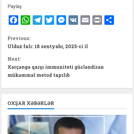
Paylaş
Facebook
WhatsApp
Telegram
Twitter
Messenger
VK
Email
Print
Shar
C
Previous:
Ulduz falı: 18 sentyabr, 2025-ci il
o
Next:
n
Xərçəngə qarşı immuniteti gücləndirən
t
mükəmməl metod tapılıb
i
n
OXŞAR XƏBƏRLƏR
u
e