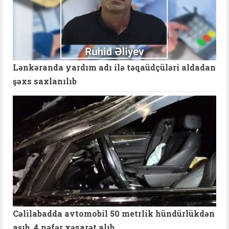
Lənkəranda yardım adı ilə təqaüdçüləri aldadan
şəxs saxlanılıb
Cəlilabadda avtomobil 50 metrlik hündürlükdən
aşıb, 4 nəfər xəsarət alıb