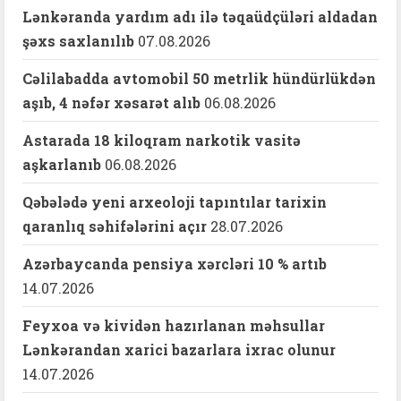
Lənkəranda yardım adı ilə təqaüdçüləri aldadan
şəxs saxlanılıb
07.08.2026
Cəlilabadda avtomobil 50 metrlik hündürlükdən
aşıb, 4 nəfər xəsarət alıb
06.08.2026
Astarada 18 kiloqram narkotik vasitə
aşkarlanıb
06.08.2026
Qəbələdə yeni arxeoloji tapıntılar tarixin
qaranlıq səhifələrini açır
28.07.2026
Azərbaycanda pensiya xərcləri 10 % artıb
14.07.2026
Feyxoa və kividən hazırlanan məhsullar
Lənkərandan xarici bazarlara ixrac olunur
14.07.2026