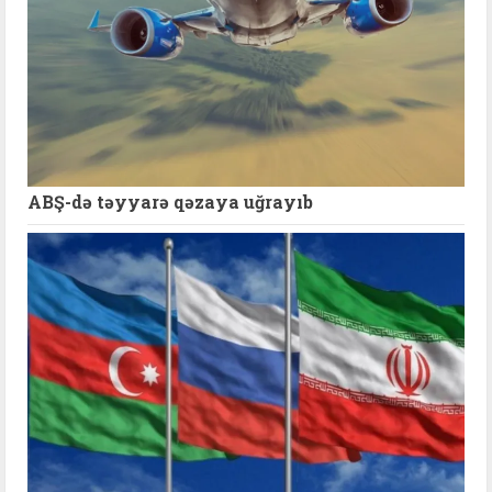
ABŞ-də təyyarə qəzaya uğrayıb