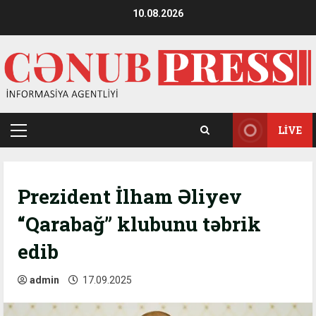
Skip
10.08.2026
to
content
LIVE
Primary
Menu
Prezident İlham Əliyev
“Qarabağ” klubunu təbrik
edib
admin
17.09.2025