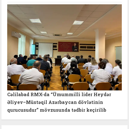
Cəlilabad RMX-da “Ümummilli lider Heydər
Əliyev–Müstəqil Azərbaycan dövlətinin
qurucusudur” mövzusunda tədbir keçirilib