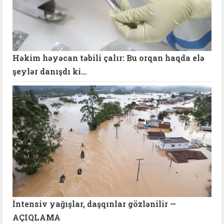
Həkim həyəcan təbili çalır: Bu orqan haqda elə
şeylər danışdı ki…
İntensiv yağışlar, daşqınlar gözlənilir —
AÇIQLAMA