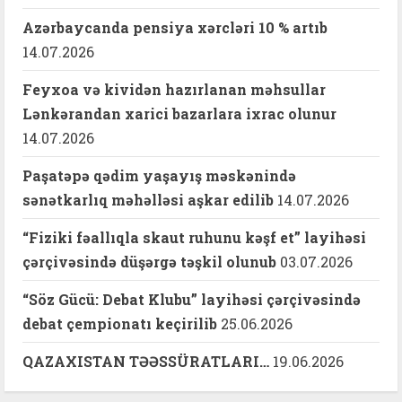
Azərbaycanda pensiya xərcləri 10 % artıb
14.07.2026
Feyxoa və kividən hazırlanan məhsullar
Lənkərandan xarici bazarlara ixrac olunur
14.07.2026
Paşatəpə qədim yaşayış məskənində
sənətkarlıq məhəlləsi aşkar edilib
14.07.2026
“Fiziki fəallıqla skaut ruhunu kəşf et” layihəsi
çərçivəsində düşərgə təşkil olunub
03.07.2026
“Söz Gücü: Debat Klubu” layihəsi çərçivəsində
debat çempionatı keçirilib
25.06.2026
QAZAXISTAN TƏƏSSÜRATLARI…
19.06.2026