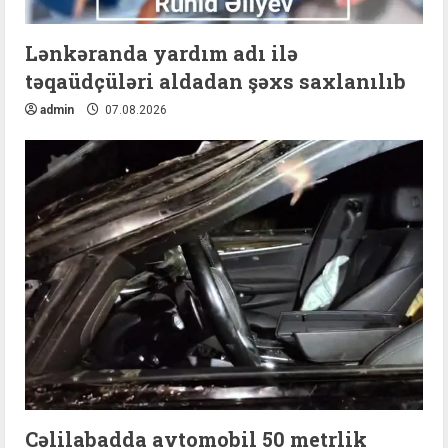
Lənkəranda yardım adı ilə
təqaüdçüləri aldadan şəxs saxlanılıb
admin
07.08.2026
Cəlilabadda avtomobil 50 metrlik