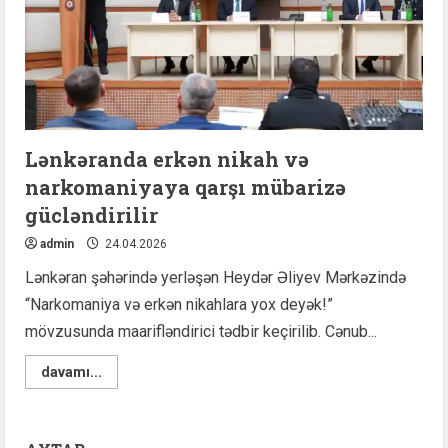
Lənkəranda erkən nikah və
narkomaniyaya qarşı mübarizə
gücləndirilir
admin
24.04.2026
Lənkəran şəhərində yerləşən Heydər Əliyev Mərkəzində
“Narkomaniya və erkən nikahlara yox deyək!”
mövzusunda maarifləndirici tədbir keçirilib. Cənub...
Read
davamı...
more
about
Lənkəranda
erkən
nikah