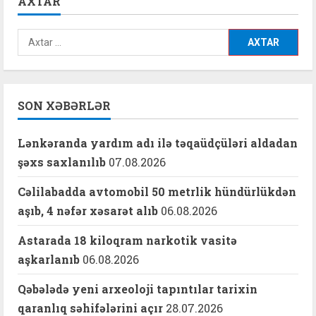
AXTAR
və
narkomaniyaya
qarşı
mübarizə
Axtarış:
gücləndirilir
SON XƏBƏRLƏR
Lənkəranda yardım adı ilə təqaüdçüləri aldadan
şəxs saxlanılıb
07.08.2026
Cəlilabadda avtomobil 50 metrlik hündürlükdən
aşıb, 4 nəfər xəsarət alıb
06.08.2026
Astarada 18 kiloqram narkotik vasitə
aşkarlanıb
06.08.2026
Qəbələdə yeni arxeoloji tapıntılar tarixin
qaranlıq səhifələrini açır
28.07.2026