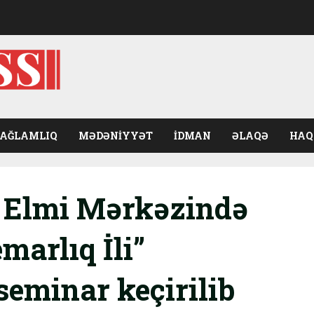
SAĞLAMLIQ
MƏDƏNIYYƏT
İDMAN
ƏLAQƏ
HAQ
 Elmi Mərkəzində
arlıq İli”
seminar keçirilib