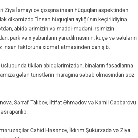
Ziya İsmayılov çıxışına insan hüquqları aspektindən
k ölkəmizdə “İnsan hüquqları aylığı”nın keçirildiyinə
mətdən, abidələrimizin və maddi-mədəni irsimizin
, park və xiyabanların yaradılmasının, küçə və səkilərin
hz insan faktoruna xidmət etməsindən danışıb.
slubunda tikilən abidələrimizdən, binaların fasadlarına
kamıza gələn turistlərin marağına səbəb olmasından söz
va, Sərraf Talıbov, İltifat Əhmədov və Kamil Cabbarovu
əsi aparılıb.
rə məruzəçilər Cahid Həsənov, İldırım Şükürzadə və Ziya