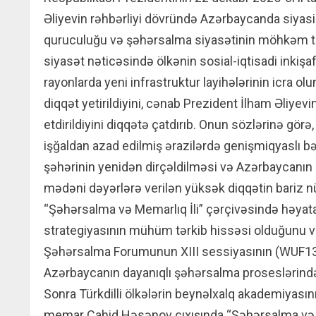
Əliyevin rəhbərliyi dövründə Azərbaycanda siyasi
quruculuğu və şəhərsalma siyasətinin möhkəm tə
siyasət nəticəsində ölkənin sosial-iqtisadi inkişa
rayonlarda yeni infrastruktur layihələrinin icra 
diqqət yetirildiyini, cənab Prezident İlham Əliyevi
etdirildiyini diqqətə çatdırıb. Onun sözlərinə görə
işğaldan azad edilmiş ərazilərdə genişmiqyaslı bə
şəhərinin yenidən dirçəldilməsi və Azərbaycanın m
mədəni dəyərlərə verilən yüksək diqqətin bariz 
“Şəhərsalma və Memarlıq İli” çərçivəsində həyata
strategiyasının mühüm tərkib hissəsi olduğunu
Şəhərsalma Forumunun XIII sessiyasının (WUF13) 
Azərbaycanın dayanıqlı şəhərsalma proseslərində 
Sonra Türkdilli ölkələrin beynəlxalq akademiyasın
memar Cahid Həsənov çıxışında “Şəhərsalma və 