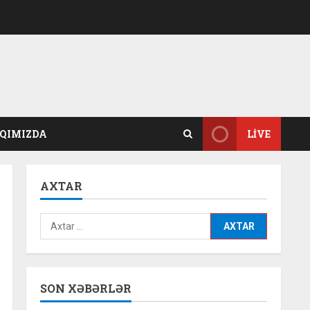
QIMIZDA
LIVE
AXTAR
Axtarış:
SON XƏBƏRLƏR