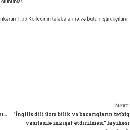
 olunublar.
kəran Tibb Kollecinin tələbələrinə və bütün iştirakçılara
hare
Next:
sı…
“İngilis dili üzrə bilik və bacarıqların tətbiq
vasitəsilə inkişaf etdirilməsi” layihəsi