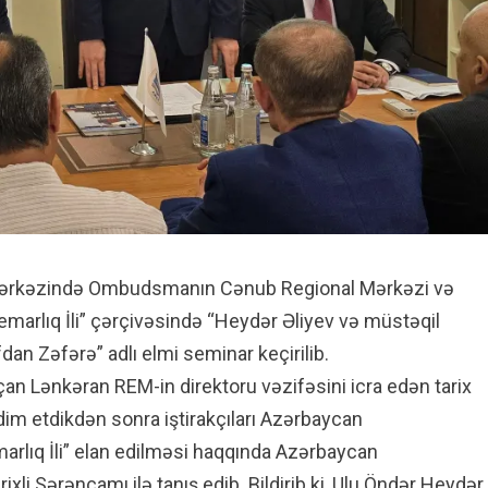
Mərkəzində Ombudsmanın Cənub Regional Mərkəzi və
emarlıq İli” çərçivəsində “Heydər Əliyev və müstəqil
an Zəfərə” adlı elmi seminar keçirilib.
 açan Lənkəran REM-in direktoru vəzifəsini icra edən tarix
dim etdikdən sonra iştirakçıları Azərbaycan
arlıq İli” elan edilməsi haqqında Azərbaycan
ixli Sərəncamı ilə tanış edib. Bildirib ki, Ulu Öndər Heydər