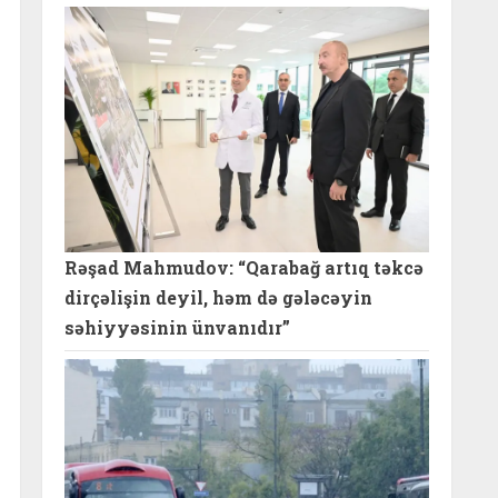
Rəşad Mahmudov: “Qarabağ artıq təkcə
dirçəlişin deyil, həm də gələcəyin
səhiyyəsinin ünvanıdır”