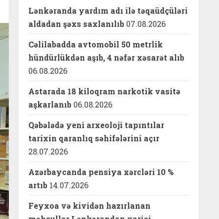
Lənkəranda yardım adı ilə təqaüdçüləri
aldadan şəxs saxlanılıb
07.08.2026
Cəlilabadda avtomobil 50 metrlik
hündürlükdən aşıb, 4 nəfər xəsarət alıb
06.08.2026
Astarada 18 kiloqram narkotik vasitə
aşkarlanıb
06.08.2026
Qəbələdə yeni arxeoloji tapıntılar
tarixin qaranlıq səhifələrini açır
28.07.2026
Azərbaycanda pensiya xərcləri 10 %
artıb
14.07.2026
Feyxoa və kividən hazırlanan
məhsullar Lənkərandan xarici