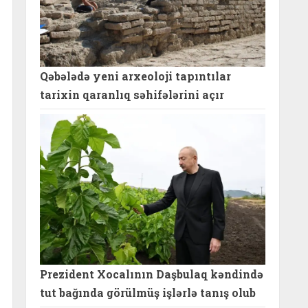
Qəbələdə yeni arxeoloji tapıntılar
tarixin qaranlıq səhifələrini açır
Prezident Xocalının Daşbulaq kəndində
tut bağında görülmüş işlərlə tanış olub