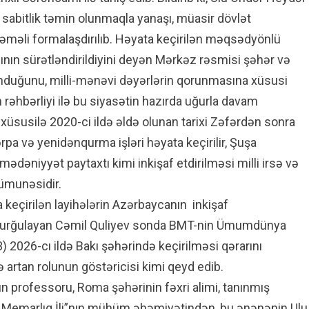
 sabitlik təmin olunmaqla yanaşı, müasir dövlət
məli formalaşdırılıb. Həyata keçirilən məqsədyönlü
fının sürətləndirildiyini deyən Mərkəz rəsmisi şəhər və
olunduğunu, milli-mənəvi dəyərlərin qorunmasına xüsusi
n rəhbərliyi ilə bu siyasətin hazırda uğurla davam
, xüsusilə 2020-ci ildə əldə olunan tarixi Zəfərdən sonra
rpa və yenidənqurma işləri həyata keçirilir, Şuşa
ədəniyyət paytaxtı kimi inkişaf etdirilməsi milli irsə və
nümunəsidir.
 keçirilən layihələrin Azərbaycanın inkişaf
 vurğulayan Cəmil Quliyev sonda BMT-nin Ümumdünya
2026-cı ildə Bakı şəhərində keçirilməsi qərarını
artan rolunun göstəricisi kimi qeyd edib.
ın professoru, Roma şəhərinin fəxri alimi, tanınmış
Memarlıq İli”nın mühüm əhəmiyətindən, bu ənənənin Ulu