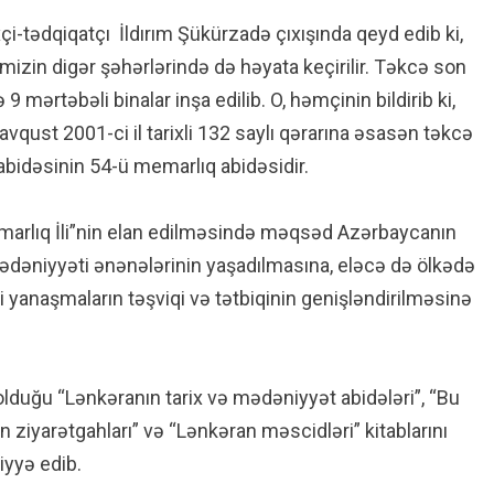
i-tədqiqatçı İldırım Şükürzadə çıxışında qeyd edib ki,
kəmizin digər şəhərlərində də həyata keçirilir. Təkcə son
 mərtəbəli binalar inşa edilib. O, həmçinin bildirib ki,
vqust 2001-ci il tarixli 132 saylı qərarına əsasən təkcə
bidəsinin 54-ü memarlıq abidəsidir.
marlıq İli”nin elan edilməsində məqsəd Azərbaycanın
ədəniyyəti ənənələrinin yaşadılmasına, eləcə də ölkədə
 yanaşmaların təşviqi və tətbiqinin genişləndirilməsinə
lduğu “Lənkəranın tarix və mədəniyyət abidələri”, “Bu
an ziyarətgahları” və “Lənkəran məscidləri” kitablarını
iyyə edib.