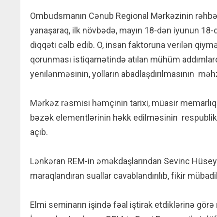
Ombudsmanın Cənub Regional Mərkəzinin rəhbəri 
yanaşaraq, ilk növbədə, mayın 18-dən iyunun 18-də
diqqəti cəlb edib. O, insan faktoruna verilən qiy
qorunması istiqamətində atılan mühüm addımlardan
yenilənməsinin, yolların abadlaşdırılmasının mə
Mərkəz rəsmisi həmçinin tarixi, müasir memarlıq ü
bəzək elementlərinin həkk edilməsinin respubli
açıb.
Lənkəran REM-in əməkdaşlarından Sevinc Hüseyno
maraqlandıran suallar cavablandırılıb, fikir mübadil
Elmi seminarın işində fəal iştirak etdiklərinə gö