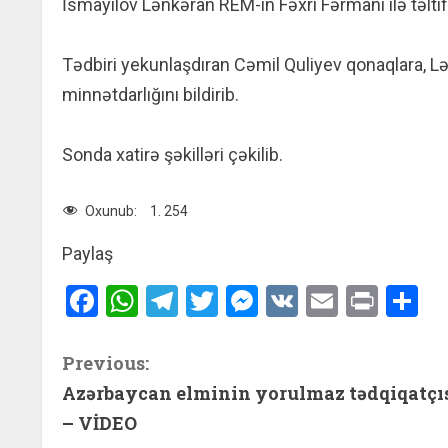
İsmayılov Lənkəran REM-in Fəxri Fərmanı ilə təltif
Tədbiri yekunlaşdıran Cəmil Quliyev qonaqlara, Lən
minnətdarlığını bildirib.
Sonda xatirə şəkilləri çəkilib.
Oxunub:
1. 254
Paylaş
Facebook
WhatsApp
Telegram
Twitter
Messenger
VK
Email
Print
S
C
Previous:
Azərbaycan elminin yorulmaz tədqiqatçı
o
– VİDEO