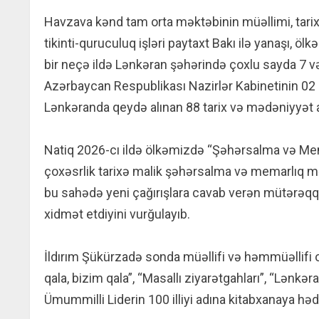
Havzava kənd tam orta məktəbinin müəllimi, tarixç
tikinti-quruculuq işləri paytaxt Bakı ilə yanaşı, öl
bir neçə ildə Lənkəran şəhərində çoxlu sayda 7 və 9
Azərbaycan Respublikası Nazirlər Kabinetinin 02 a
Lənkəranda qeydə alınan 88 tarix və mədəniyyət a
Natiq 2026-cı ildə ölkəmizdə “Şəhərsalma və Me
çoxəsrlik tarixə malik şəhərsalma və memarlıq m
bu sahədə yeni çağırışlara cavab verən mütərəqqi
xidmət etdiyini vurğulayıb.
İldırım Şükürzadə sonda müəllifi və həmmüəllifi o
qala, bizim qala”, “Masallı ziyarətgahları”, “Lənkər
Ümummilli Liderin 100 illiyi adına kitabxanaya həd