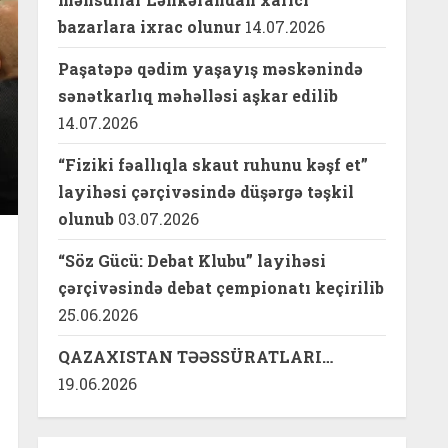
bazarlara ixrac olunur
14.07.2026
Paşatəpə qədim yaşayış məskənində
sənətkarlıq məhəlləsi aşkar edilib
14.07.2026
“Fiziki fəallıqla skaut ruhunu kəşf et”
layihəsi çərçivəsində düşərgə təşkil
olunub
03.07.2026
“Söz Gücü: Debat Klubu” layihəsi
çərçivəsində debat çempionatı keçirilib
25.06.2026
QAZAXISTAN TƏƏSSÜRATLARI…
19.06.2026