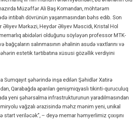
 hazırda Müzəffər Ali Baş Komandan, möhtərəm
ahədə intibah dövrünün yaşanmasından bəhs edib. Son
ər Əliyev Mərkəzi, Heydər Əliyev Məscidi, Kristal Hol
ikal memarlıq abidələri olduğunu söyləyən professor MTK-
k və bağçaların salınmasının əhalinin asudə vaxtlarını və
əhərin estetik tərtibatına xüsusi gözəllik verdiyini
 Sumqayıt şəhərində inşa edilən Şəhidlər Xatirə
ndan, Qarabağda aparılan genişmiqyaslı tikinti-quruculuq
rada yeni şəhərsalma infrastrukturunun yaradılmasından
əmiryolu vağzalı ərazisində məhz mənim yeni, unikal
nə start veriləcək”, – deyə memar həmyerlimiz çıxışını