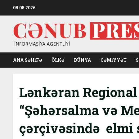
Skip
08.08.2026
to
content
ANA SƏHİFƏ
ÖLKƏ
DÜNYA
CƏMIYYƏT
Lənkəran Regional
“Şəhərsalma və Mem
çərçivəsində elmi 