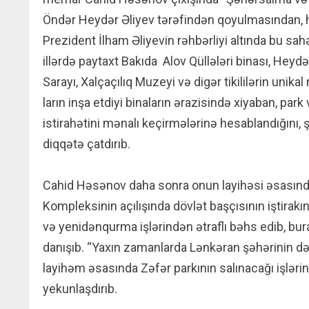
Öndər Heydər Əliyev tərəfindən qoyulmasından,
Prezident İlham Əliyevin rəhbərliyi altında bu s
illərdə paytaxt Bakıda Alov Qüllələri binası, Heyd
Sarayı, Xalçaçılıq Muzeyi və digər tikililərin un
ların inşa etdiyi binaların ərazisində xiyaban, par
istirahətini mənalı keçirmələrinə hesablandığını, ş
diqqətə çatdırıb.
Cahid Həsənov daha sonra onun layihəsi əsasında
Kompleksinin açılışında dövlət başçısının iştirakı
və yenidənqurma işlərindən ətraflı bəhs edib, bu
danışıb. “Yaxın zamanlarda Lənkəran şəhərinin d
layihəm əsasında Zəfər parkının salınacağı işləri
yekunlaşdırıb.