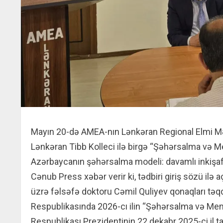
Mayın 20-də AMEA-nın Lənkəran Regional Elmi 
Lənkəran Tibb Kolleci ilə birgə “Şəhərsalma və M
Azərbaycanın şəhərsalma modeli: davamlı inkişafd
Cənub Press xəbər verir ki, tədbiri giriş sözü ilə
üzrə fəlsəfə doktoru Cəmil Quliyev qonaqları təq
Respublikasında 2026-cı ilin “Şəhərsalma və Mem
Respublikası Prezidentinin 22 dekabr 2025-ci il tar