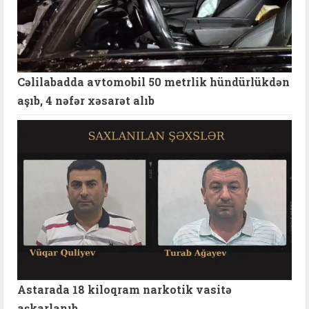
Cəlilabadda avtomobil 50 metrlik hündürlükdən
aşıb, 4 nəfər xəsarət alıb
Astarada 18 kiloqram narkotik vasitə
aşkarlanıb