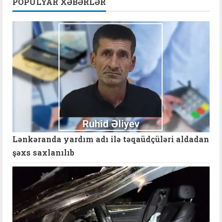
POPULYAR XƏBƏRLƏR
Lənkəranda yardım adı ilə təqaüdçüləri aldadan
şəxs saxlanılıb