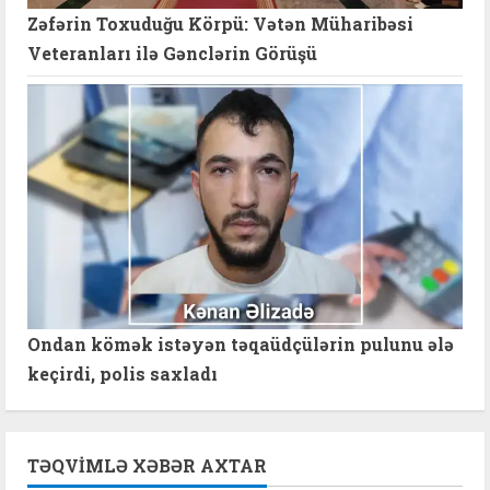
Zəfərin Toxuduğu Körpü: Vətən Müharibəsi
Veteranları ilə Gənclərin Görüşü
Ondan kömək istəyən təqaüdçülərin pulunu ələ
keçirdi, polis saxladı
TƏQVIMLƏ XƏBƏR AXTAR