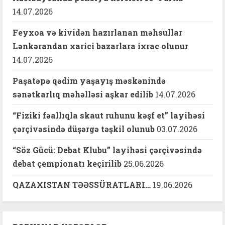
14.07.2026
Feyxoa və kividən hazırlanan məhsullar
Lənkərandan xarici bazarlara ixrac olunur
14.07.2026
Paşatəpə qədim yaşayış məskənində
sənətkarlıq məhəlləsi aşkar edilib
14.07.2026
“Fiziki fəallıqla skaut ruhunu kəşf et” layihəsi
çərçivəsində düşərgə təşkil olunub
03.07.2026
“Söz Gücü: Debat Klubu” layihəsi çərçivəsində
debat çempionatı keçirilib
25.06.2026
QAZAXISTAN TƏƏSSÜRATLARI…
19.06.2026