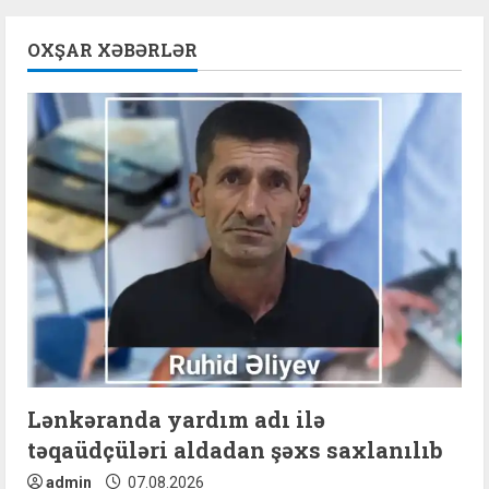
u
OXŞAR XƏBƏRLƏR
e
R
e
a
d
i
n
g
Lənkəranda yardım adı ilə
təqaüdçüləri aldadan şəxs saxlanılıb
admin
07.08.2026