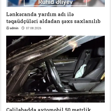
Lənkəranda yardım adı ilə
təqaüdçüləri aldadan şəxs saxlanılıb
admin
07.08.2026
Cəlilabadda avtomobil 50 metrlik