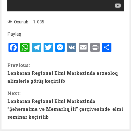
Oxunub:
1. 035
Paylaş
Facebook
WhatsApp
Telegram
Twitter
Messenger
VK
Email
Print
Shar
C
Previous:
Lənkəran Regional Elmi Mərkəzində arxeoloq
o
alimlərlə görüş keçirilib
n
Next:
t
Lənkəran Regional Elmi Mərkəzində
“Şəhərsalma və Memarlıq İli” çərçivəsində elmi
i
seminar keçirilib
n