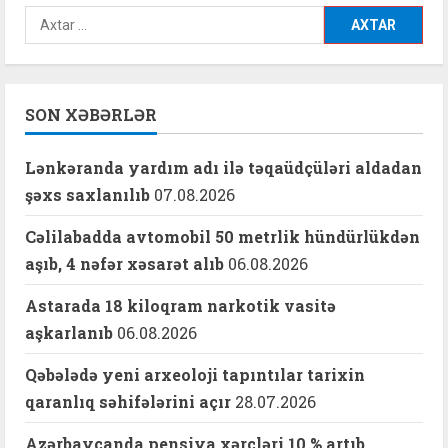
Axtarış:
SON XƏBƏRLƏR
Lənkəranda yardım adı ilə təqaüdçüləri aldadan
şəxs saxlanılıb
07.08.2026
Cəlilabadda avtomobil 50 metrlik hündürlükdən
aşıb, 4 nəfər xəsarət alıb
06.08.2026
Astarada 18 kiloqram narkotik vasitə
aşkarlanıb
06.08.2026
Qəbələdə yeni arxeoloji tapıntılar tarixin
qaranlıq səhifələrini açır
28.07.2026
Azərbaycanda pensiya xərcləri 10 % artıb