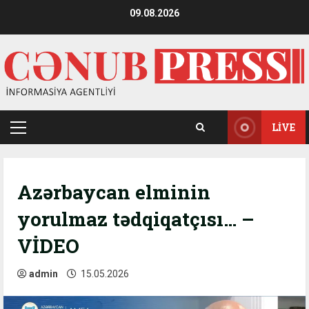
Skip
09.08.2026
to
content
LIVE
Primary
Menu
Azərbaycan elminin
yorulmaz tədqiqatçısı… –
VİDEO
admin
15.05.2026