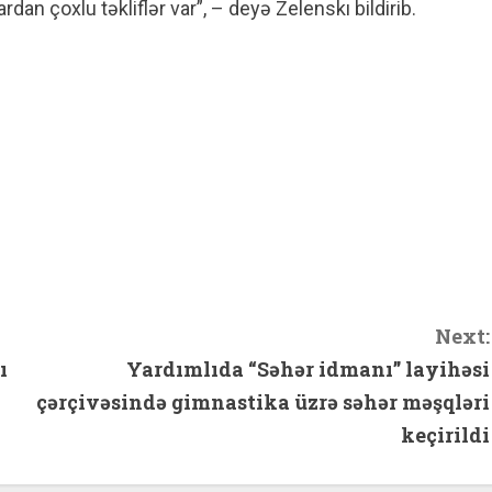
rdan çoxlu təkliflər var”, – deyə Zelenskı bildirib.
hare
Next:
ı
Yardımlıda “Səhər idmanı” layihəsi
çərçivəsində gimnastika üzrə səhər məşqləri
keçirildi