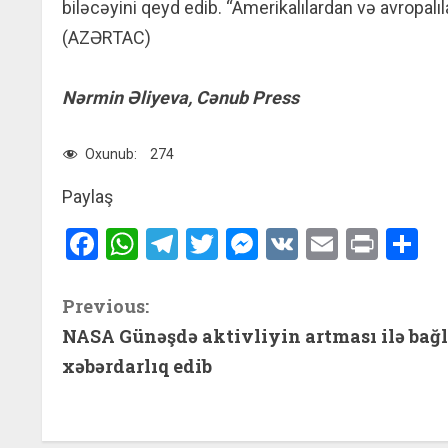
biləcəyini qeyd edib. “Amerikalılardan və avropalıla
(AZƏRTAC)
Nərmin Əliyeva, Cənub Press
Oxunub:
274
Paylaş
Facebook
WhatsApp
Telegram
Twitter
Messenger
VK
Email
Print
S
C
Previous:
NASA Günəşdə aktivliyin artması ilə bağl
o
xəbərdarlıq edib
n
t