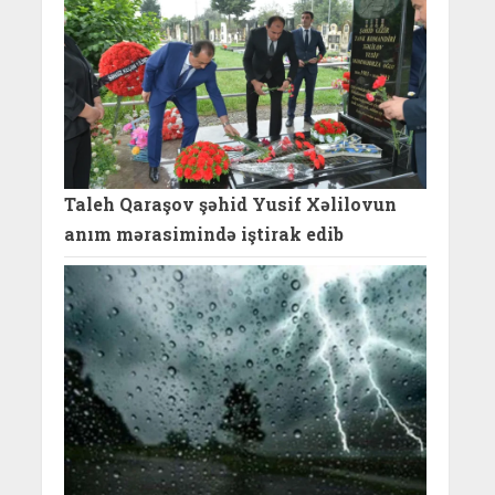
Taleh Qaraşov şəhid Yusif Xəlilovun
anım mərasimində iştirak edib