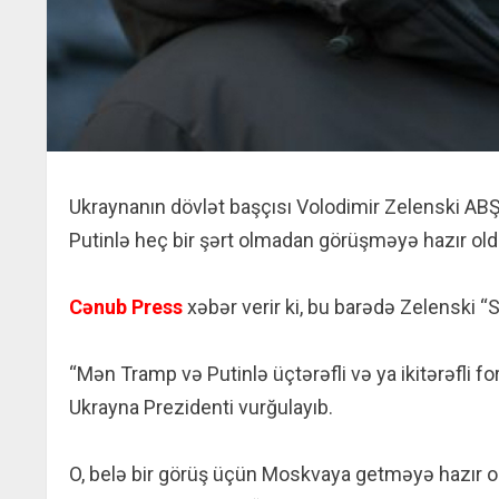
Ukraynanın dövlət başçısı Volodimir Zelenski ABŞ
Putinlə heç bir şərt olmadan görüşməyə hazır oldu
Cənub Press
xəbər verir ki, bu barədə Zelenski
“Mən Tramp və Putinlə üçtərəfli və ya ikitərəfli
Ukrayna Prezidenti vurğulayıb.
O, belə bir görüş üçün Moskvaya getməyə hazır olm