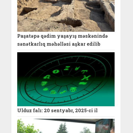
Paşatəpə qədim yaşayış məskənində
sənətkarlıq məhəlləsi aşkar edilib
Ulduz falı: 20 sentyabr, 2025-ci il