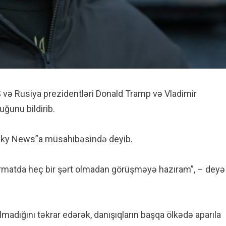
 və Rusiya prezidentləri Donald Tramp və Vladimir
ğunu bildirib.
 “Sky News”a müsahibəsində deyib.
 formatda heç bir şərt olmadan görüşməyə hazıram”, – deyə
adığını təkrar edərək, danışıqların başqa ölkədə aparıla