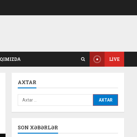
QIMIZDA
LIVE
AXTAR
Axtarış:
SON XƏBƏRLƏR