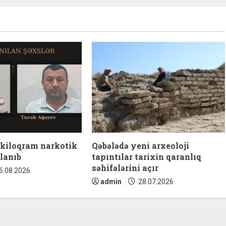
 kiloqram narkotik
Qəbələdə yeni arxeoloji
lanıb
tapıntılar tarixin qaranlıq
səhifələrini açır
6.08.2026
admin
28.07.2026