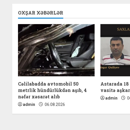
i
OXŞAR XƏBƏRLƏR
n
u
e
R
e
a
Cəlilabadda avtomobil 50
Astarada 18
metrlik hündürlükdən aşıb, 4
vasitə aşkar
d
nəfər xəsarət alıb
admin
0
i
admin
06.08.2026
n