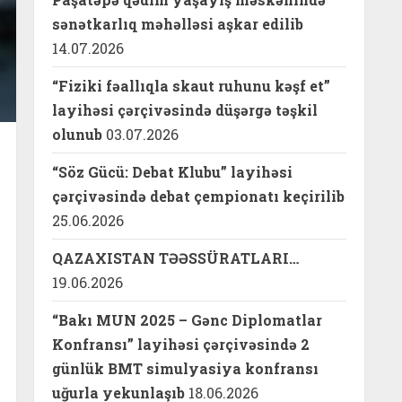
sənətkarlıq məhəlləsi aşkar edilib
14.07.2026
“Fiziki fəallıqla skaut ruhunu kəşf et”
layihəsi çərçivəsində düşərgə təşkil
olunub
03.07.2026
“Söz Gücü: Debat Klubu” layihəsi
çərçivəsində debat çempionatı keçirilib
25.06.2026
QAZAXISTAN TƏƏSSÜRATLARI…
19.06.2026
“Bakı MUN 2025 – Gənc Diplomatlar
Konfransı” layihəsi çərçivəsində 2
günlük BMT simulyasiya konfransı
uğurla yekunlaşıb
18.06.2026