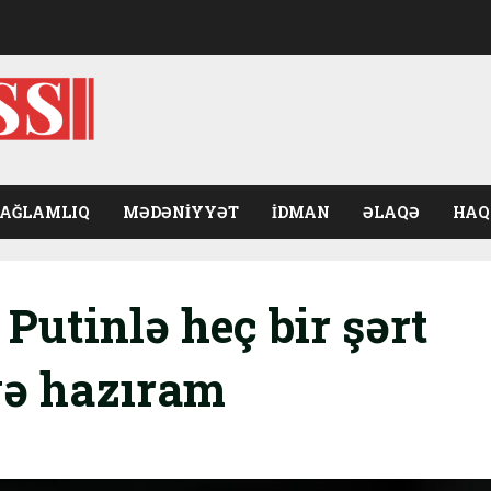
SAĞLAMLIQ
MƏDƏNIYYƏT
İDMAN
ƏLAQƏ
HAQ
Putinlə heç bir şərt
ə hazıram