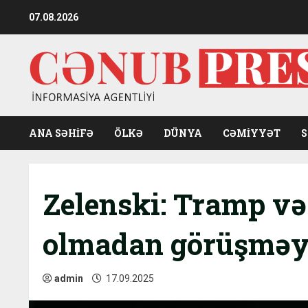
Skip
07.08.2026
to
content
ANA SƏHİFƏ
ÖLKƏ
DÜNYA
CƏMIYYƏT
Zelenski: Tramp və 
olmadan görüşməy
admin
17.09.2025