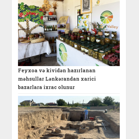
Feyxoa və kividən hazırlanan
məhsullar Lənkərandan xarici
bazarlara ixrac olunur