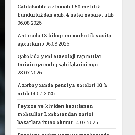
Cəlilabadda avtomobil 50 metrlik
hündürlükdən aşıb, 4 nəfər xəsarət alıb
06.08.2026
Astarada 18 kiloqram narkotik vasitə
aşkarlanıb
06.08.2026
Qəbələdə yeni arxeoloji tapıntılar
tarixin qaranlıq səhifələrini açır
28.07.2026
Azərbaycanda pensiya xərcləri 10 %
artıb
14.07.2026
Feyxoa və kividən hazırlanan
məhsullar Lənkərandan xarici
bazarlara ixrac olunur
14.07.2026
Paşatəpə qədim yaşayış məskənində