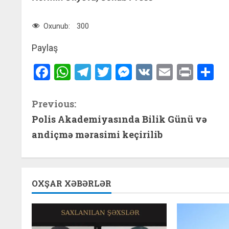
Oxunub:
300
Paylaş
Facebook
WhatsApp
Telegram
Twitter
Messenger
VK
Email
Print
S
C
Previous:
Polis Akademiyasında Bilik Günü və
o
andiçmə mərasimi keçirilib
n
t
OXŞAR XƏBƏRLƏR
i
n