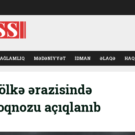
SAĞLAMLIQ
MƏDƏNIYYƏT
İDMAN
ƏLAQƏ
HAQ
ölkə ərazisində
oqnozu açıqlanıb