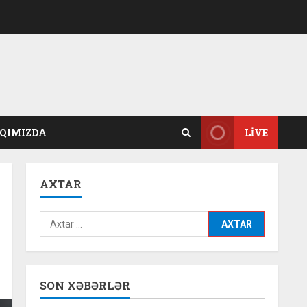
QIMIZDA
LIVE
AXTAR
Axtarış:
SON XƏBƏRLƏR