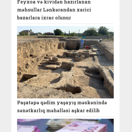
Feyxoa və kividən hazırlanan
məhsullar Lənkərandan xarici
bazarlara ixrac olunur
Paşatəpə qədim yaşayış məskənində
sənətkarlıq məhəlləsi aşkar edilib