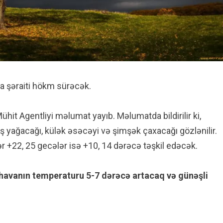
va şəraiti hökm sürəcək.
Mühit Agentliyi məlumat yayıb. Məlumatda bildirilir ki,
ış yağacağı, külək əsəcəyi və şimşək çaxacağı gözlənilir.
 +22, 25 gecələr isə +10, 14 dərəcə təşkil edəcək.
n havanın temperaturu 5-7 dərəcə artacaq və günəşli