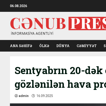
Skip
06.08.2026
to
content
ANA SƏHİFƏ
ÖLKƏ
DÜNYA
CƏMIYYƏT
Sentyabrın 20-dək 
gözlənilən hava pr
admin
16.09.2025