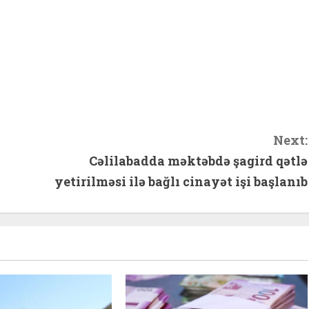
hare
Next:
Cəlilabadda məktəbdə şagird qətlə
yetirilməsi ilə bağlı cinayət işi başlanıb