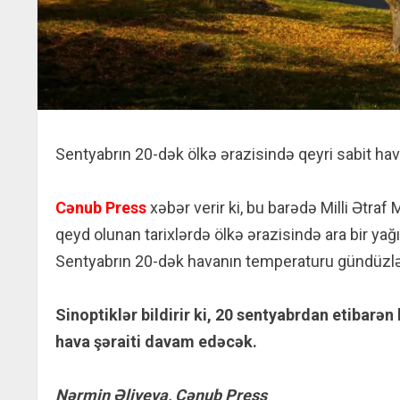
Sentyabrın 20-dək ölkə ərazisində qeyri sabit ha
Cənub Press
xəbər verir ki, bu barədə Milli Ətraf 
qeyd olunan tarixlərdə ölkə ərazisində ara bir yağ
Sentyabrın 20-dək havanın temperaturu gündüzlər
Sinoptiklər bildirir ki, 20 sentyabrdan etibarə
hava şəraiti davam edəcək.
Nərmin Əliyeva, Cənub Press