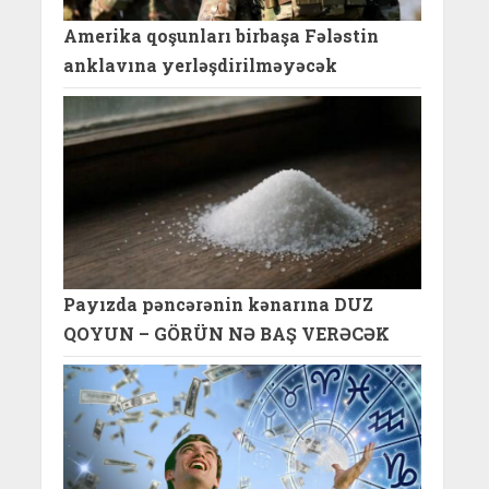
Amerika qoşunları birbaşa Fələstin
anklavına yerləşdirilməyəcək
Payızda pəncərənin kənarına DUZ
QOYUN – GÖRÜN NƏ BAŞ VERƏCƏK