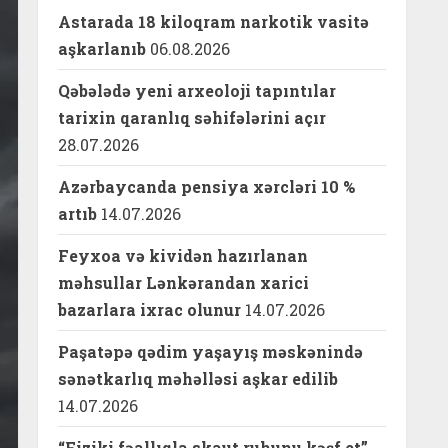
Astarada 18 kiloqram narkotik vasitə
aşkarlanıb
06.08.2026
Qəbələdə yeni arxeoloji tapıntılar
tarixin qaranlıq səhifələrini açır
28.07.2026
Azərbaycanda pensiya xərcləri 10 %
artıb
14.07.2026
Feyxoa və kividən hazırlanan
məhsullar Lənkərandan xarici
bazarlara ixrac olunur
14.07.2026
Paşatəpə qədim yaşayış məskənində
sənətkarlıq məhəlləsi aşkar edilib
14.07.2026
“Fiziki fəallıqla skaut ruhunu kəşf et”