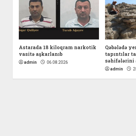
u
e
R
e
Astarada 18 kiloqram narkotik
Qəbələdə yen
a
vasitə aşkarlanıb
tapıntılar t
səhifələrini 
admin
06.08.2026
d
admin
2
i
n
g