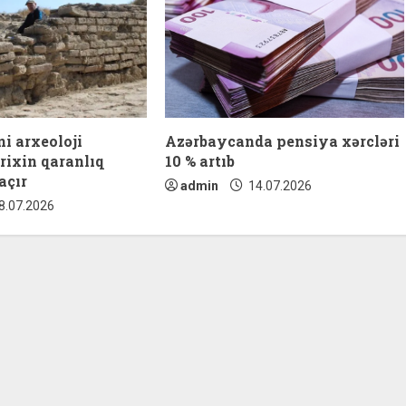
i arxeoloji
Azərbaycanda pensiya xərcləri
arixin qaranlıq
10 % artıb
açır
admin
14.07.2026
8.07.2026