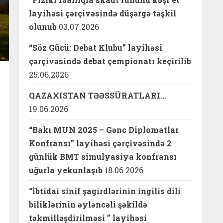
layihəsi çərçivəsində düşərgə təşkil
olunub
03.07.2026
“Söz Gücü: Debat Klubu” layihəsi
çərçivəsində debat çempionatı keçirilib
25.06.2026
QAZAXISTAN TƏƏSSÜRATLARI…
19.06.2026
“Bakı MUN 2025 – Gənc Diplomatlar
Konfransı” layihəsi çərçivəsində 2
günlük BMT simulyasiya konfransı
uğurla yekunlaşıb
18.06.2026
“İbtidai sinif şagirdlərinin ingilis dili
biliklərinin əyləncəli şəkildə
təkmilləşdirilməsi ” layihəsi