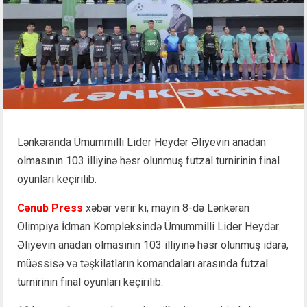
Lənkəranda Ümummilli Lider Heydər Əliyevin anadan
olmasının 103 illiyinə həsr olunmuş futzal turnirinin final
oyunları keçirilib.
Cənub Press
xəbər verir ki, mayın 8-də Lənkəran
Olimpiya İdman Kompleksində Ümummilli Lider Heydər
Əliyevin anadan olmasının 103 illiyinə həsr olunmuş idarə,
müəssisə və təşkilatların komandaları arasında futzal
turnirinin final oyunları keçirilib.