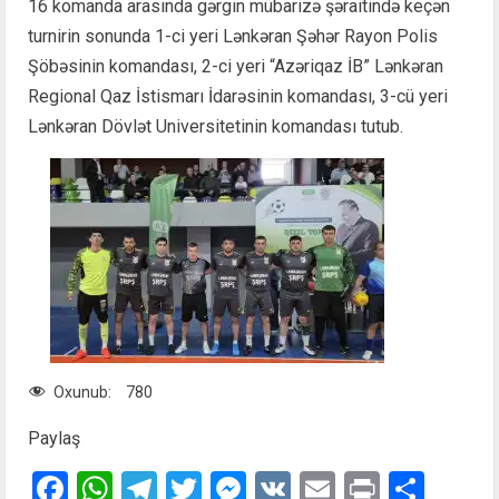
16 komanda arasında gərgin mübarizə şəraitində keçən
turnirin sonunda 1-ci yeri Lənkəran Şəhər Rayon Polis
Şöbəsinin komandası, 2-ci yeri “Azəriqaz İB” Lənkəran
Regional Qaz İstismarı İdarəsinin komandası, 3-cü yeri
Lənkəran Dövlət Universitetinin komandası tutub.
Oxunub:
780
Paylaş
Facebook
WhatsApp
Telegram
Twitter
Messenger
VK
Email
Print
Shar