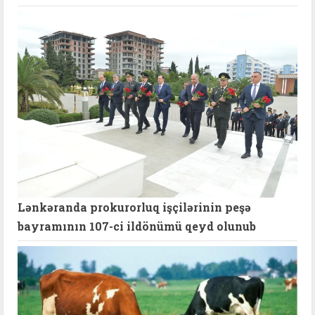
Lənkəranda prokurorluq işçilərinin peşə
bayramının 107-ci ildönümü qeyd olunub