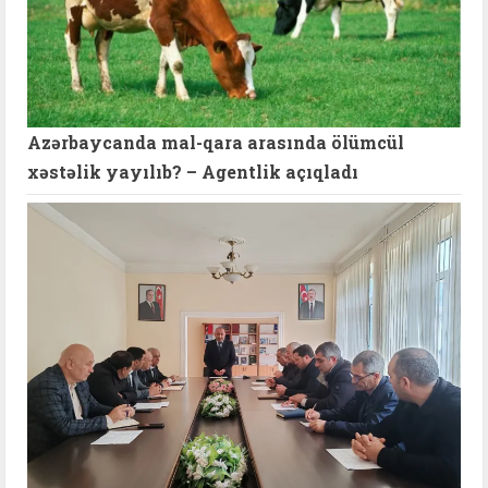
Azərbaycanda mal-qara arasında ölümcül
xəstəlik yayılıb? – Agentlik açıqladı