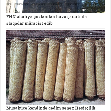
FHN əhaliyə gözlənilən hava şəraiti ilə
əlaqədar müraciət edib
Musakücə kəndində qədim sənət: Həsirçilik