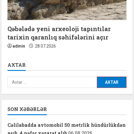
Qəbələdə yeni arxeoloji tapıntılar
tarixin qaranlıq səhifələrini açır
admin
28.07.2026
AXTAR
Axtarış:
SON XƏBƏRLƏR
Cəlilabadda avtomobil 50 metrlik hündürlükdən
aşıb, 4 nəfər xəsarət alıb
06.08.2026