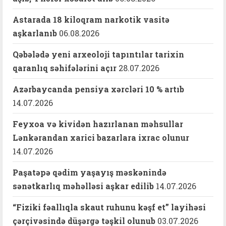
Astarada 18 kiloqram narkotik vasitə
aşkarlanıb
06.08.2026
Qəbələdə yeni arxeoloji tapıntılar tarixin
qaranlıq səhifələrini açır
28.07.2026
Azərbaycanda pensiya xərcləri 10 % artıb
14.07.2026
Feyxoa və kividən hazırlanan məhsullar
Lənkərandan xarici bazarlara ixrac olunur
14.07.2026
Paşatəpə qədim yaşayış məskənində
sənətkarlıq məhəlləsi aşkar edilib
14.07.2026
“Fiziki fəallıqla skaut ruhunu kəşf et” layihəsi
çərçivəsində düşərgə təşkil olunub
03.07.2026