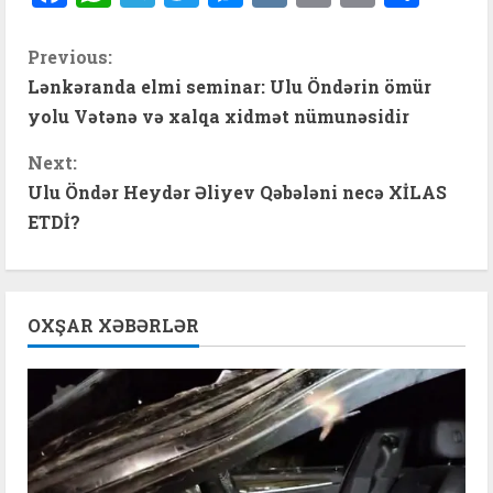
C
Previous:
Lənkəranda elmi seminar: Ulu Öndərin ömür
o
yolu Vətənə və xalqa xidmət nümunəsidir
n
Next:
t
Ulu Öndər Heydər Əliyev Qəbələni necə XİLAS
ETDİ?
i
n
OXŞAR XƏBƏRLƏR
u
e
R
e