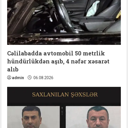
a
d
i
n
Cəlilabadda avtomobil 50 metrlik
g
hündürlükdən aşıb, 4 nəfər xəsarət
alıb
admin
06.08.2026